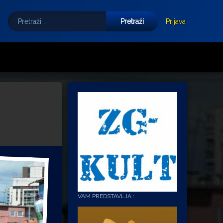
Pretraži:
Tube
E-mail
Prijava
VAM PREDSTAVLJA :