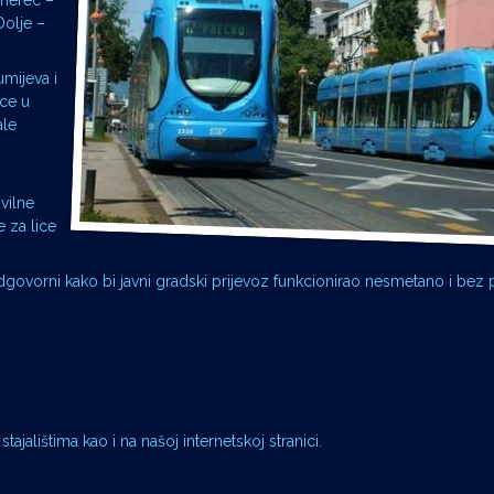
merec –
olje –
umijeva i
ce u
ale
vilne
 za lice
odgovorni kako bi javni gradski prijevoz funkcionirao nesmetano i bez
ajalištima kao i na našoj internetskoj stranici.