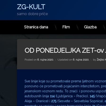
ZG-KULT
samo dobre priče
Stranica dana
Film
Glazba
Preskoči
na
sadržaj
OD PONEDJELJKA ZET-ov 
Posted on
6. rujna 2020.
Updated on
6. rujna 2020.
by
Željko 
Sve linije koje su prometovale prema ljetnom vozno
ponovno će prometovati pojačanim intenzitetom, pr
jesenskom voznom redu. To znači i ponovnu uspos
autobusnih linija
114
(Ljubljanica – Prečko),
145
(Vrapč
Aleja – Oranice) i
275
(Sesvete – Sesvetska Sopnica), a