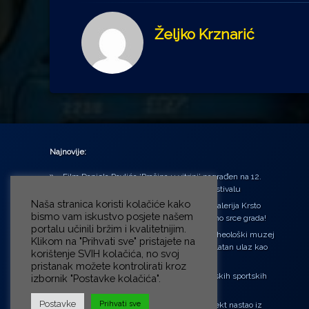
Željko Krznarić
Najnovije:
Film Daniela Pavlića ‘Prašina u vitrini’ nagrađen na 12.
Green Montenegro International Film Festivalu
Naša stranica koristi kolačiće kako
U središtu Petrinje otvorena obnovljena Galerija Krsto
bismo vam iskustvo posjete našem
Hegedušić: Kultura vraćena kući, u samo srce grada!
portalu učinili bržim i kvalitetnijim.
Od petka do nedjelje (31.7. – 2.8.2026.) Arheološki muzej
Klikom na "Prihvati sve" pristajete na
u Zagrebu otvara vrata građanima: Besplatan ulaz kao
korištenje SVIH kolačića, no svoj
zaklon od toplinskog vala
pristanak možete kontrolirati kroz
‘Ni med cvetjem ni pravice’ na Aleji hrvatskih sportskih
izbornik "Postavke kolačića".
velikana
Postavke
Prihvati sve
“Rubikova kocka – složi svoju priču”, projekt nastao iz