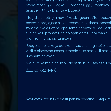
prometu se vraćaju i noćne tramvajske linije
31
(Črno
Savski most),
32
(Prečko – Borongaj),
33
(Gračansko D
Savišće) i
34
(Ljubljanica – Dubec)
Istog dana počinje i nova školska godina, što podraz
povećan broj djece na zagrebačkim cestama, posebi
zonama škola i vrtića. Apeliramo na vozače, kao i ost
sudionike u prometu, na pojačan oprez i poštivanje
prometnih propisa i znakova.
Podsjećamo kako je odlukom Nacionalnog stožera ci
zaštite obavezno nošenje medicinske maske ili maske
u javnom prijevozu.
Sve putnike mole da, kao i do sada, budu savjesni i 
ŽELJKO KRZNARIĆ
Novi vozni red bit će dostupan na početno – krajnjim st