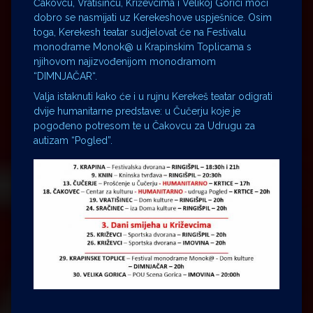
Čakovcu, Vratišincu, Križevcima i Velikoj Gorici moći
dobro se nasmijati uz Kerekeshove uspješnice. Osim
toga, Kerekesh teatar sudjelovat će na Festivalu
monodrame Monok@ u Krapinskim Toplicama s
njihovom najizvođenijom monodramom
“DIMNJAČAR“.
Valja istaknuti kako će i u rujnu Kerekeš teatar odigrati
dvije humanitarne predstave: u Čučerju koje je
pogođeno potresom te u Čakovcu za Udrugu za
autizam “Pogled”.