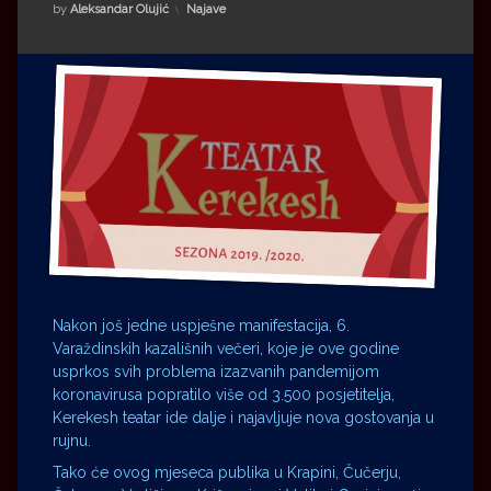
Impressum
Milenko Strižak
Kategorije:
by
Aleksandar Olujić
Najave
Drugi autori
Drugi autori
Matea Andrić
Ljiljana Lekanić-Kljaić
Željko Krznarić
Mario Lovreković
Miroslav Šantek
Nakon još jedne uspješne manifestacija, 6.
Varaždinskih kazališnih večeri, koje je ove godine
usprkos svih problema izazvanih pandemijom
koronavirusa popratilo više od 3.500 posjetitelja,
Kerekesh teatar ide dalje i najavljuje nova gostovanja u
rujnu.
Tako će ovog mjeseca publika u Krapini, Čučerju,