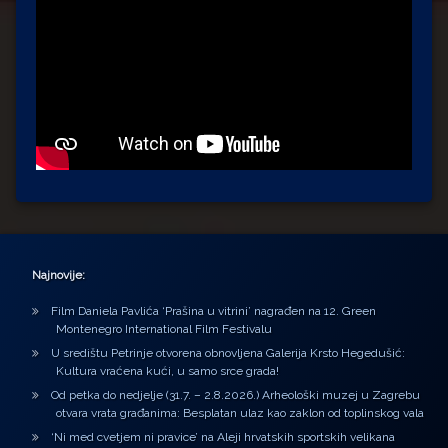
Najnovije:
Film Daniela Pavlića ‘Prašina u vitrini’ nagrađen na 12. Green
Montenegro International Film Festivalu
U središtu Petrinje otvorena obnovljena Galerija Krsto Hegedušić:
Kultura vraćena kući, u samo srce grada!
Od petka do nedjelje (31.7. – 2.8.2026.) Arheološki muzej u Zagrebu
otvara vrata građanima: Besplatan ulaz kao zaklon od toplinskog vala
‘Ni med cvetjem ni pravice’ na Aleji hrvatskih sportskih velikana