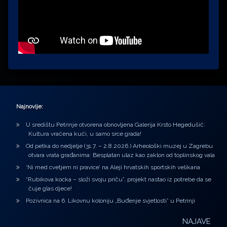
Najnovije:
U središtu Petrinje otvorena obnovljena Galerija Krsto Hegedušić:
Kultura vraćena kući, u samo srce grada!
Od petka do nedjelje (31.7. – 2.8.2026.) Arheološki muzej u Zagrebu
otvara vrata građanima: Besplatan ulaz kao zaklon od toplinskog vala
‘Ni med cvetjem ni pravice’ na Aleji hrvatskih sportskih velikana
“Rubikova kocka – složi svoju priču”, projekt nastao iz potrebe da se
čuje glas djece!
Pozivnica na 6. Likovnu koloniju „Buđenje svjetlosti” u Petrinji
NAJAVE