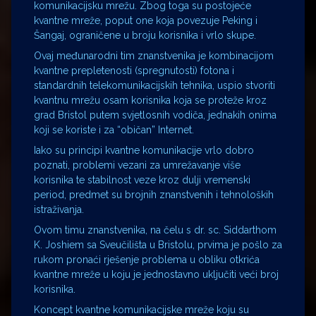
komunikacijsku mrežu. Zbog toga su postojeće
kvantne mreže, poput one koja povezuje Peking i
Šangaj, ograničene u broju korisnika i vrlo skupe.
Ovaj međunarodni tim znanstvenika je kombinacijom
kvantne prepletenosti (spregnutosti) fotona i
standardnih telekomunikacijskih tehnika, uspio stvoriti
kvantnu mrežu osam korisnika koja se proteže kroz
grad Bristol putem svjetlosnih vodiča, jednakih onima
koji se koriste i za “običan” Internet.
Iako su principi kvantne komunikacije vrlo dobro
poznati, problemi vezani za umrežavanje više
korisnika te stabilnost veze kroz dulji vremenski
period, predmet su brojnih znanstvenih i tehnoloških
istraživanja.
Ovom timu znanstvenika, na čelu s dr. sc. Siddarthom
K. Joshiem sa Sveučilišta u Bristolu, prvima je pošlo za
rukom pronaći rješenje problema u obliku otkrića
kvantne mreže u koju je jednostavno uključiti veći broj
korisnika.
Koncept kvantne komunikacijske mreže koju su