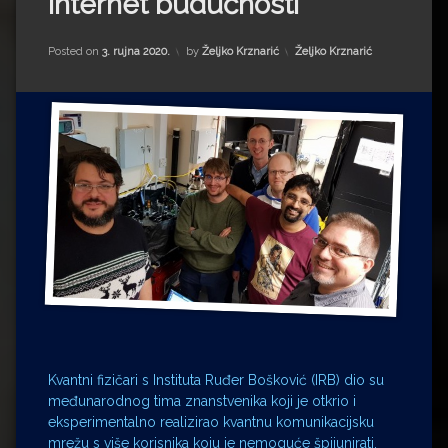
Internet budućnosti
Impressum
Milenko Strižak
Drugi autori
Drugi autori
Kategorije:
Posted on
3. rujna 2020.
by
Željko Krznarić
Željko Krznarić
Matea Andrić
Ljiljana Lekanić-Kljaić
Željko Krznarić
Mario Lovreković
Miroslav Šantek
Kvantni fizičari s Instituta Ruđer Bošković (IRB) dio su
međunarodnog tima znanstvenika koji je otkrio i
eksperimentalno realizirao kvantnu komunikacijsku
mrežu s više korisnika koju je nemoguće špijunirati.