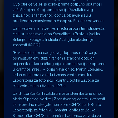
Ovo otkriće veliki je korak prema potpuno sigurnoj i
zaštićenoj mrežnoj komunikaciji. Rezultati ovog
značajnog znanstvenog otkrića objavljeni su u
prestižnom znanstvenom časopisu Science Advances.
Uz hrvatske znanstvenike, međunarodni tim istraživača
činili su znanstvenici sa Sveučilišta u Bristolu (Velika
Britanija) i kolege s Instituta Austrijske akademije
znanosti (IQOQI).
“Hrvatski dio tima dao je svoj doprinos istraživanju
osmišljavanjem, dizajniranjem i izradom optičkih
prijamnika – korisničkog dijela komunikacijske opreme
u kvantnoj mreži.” – objašnjava dr. sc. Martin Lončarić,
jedan od autora na radu i znanstveni suradnik u
Laboratoriju za fotoniku i kvantnu optiku Zavoda za
eksperimentalnu fiziku na IRB-a.
Uz dr. Lončarića, hrvatski tim znanstvenika čine dr. sc.
Mario Stipčević, voditelj Znanstvenog centra izvrsnosti
za napredne materijale i senzore (CEMS) na IRB-u te
Laboratorija za fotoniku i kvantnu optiku te Željko
Samec, član CEMS-a i tehničar Radionice Zavoda za