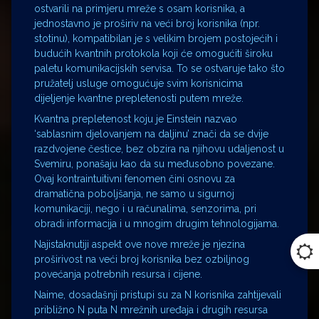
ostvarili na primjeru mreže s osam korisnika, a
jednostavno je proširiv na veći broj korisnika (npr.
stotinu), kompatibilan je s velikim brojem postojećih i
budućih kvantnih protokola koji će omogućiti široku
paletu komunikacijskih servisa. To se ostvaruje tako što
pružatelj usluge omogućuje svim korisnicima
dijeljenje kvantne prepletenosti putem mreže.
Kvantna prepletenost koju je Einstein nazvao
‘sablasnim djelovanjem na daljinu’ znači da se dvije
razdvojene čestice, bez obzira na njihovu udaljenost u
Svemiru, ponašaju kao da su međusobno povezane.
Ovaj kontraintuitivni fenomen čini osnovu za
dramatična poboljšanja, ne samo u sigurnoj
komunikaciji, nego i u računalima, senzorima, pri
obradi informacija i u mnogim drugim tehnologijama.
Najistaknutiji aspekt ove nove mreže je njezina
proširivost na veći broj korisnika bez ozbiljnog
povećanja potrebnih resursa i cijene.
Naime, dosadašnji pristupi su za N korisnika zahtijevali
približno N puta N mrežnih uređaja i drugih resursa