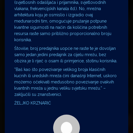
(svjetlosnih odašiljača i prijamnika, svjetlovodnih
vlakana, frekvencijskih kanala itd.). No, mrežna
arhitektura koju je osmislio i izgradio ovaj
međunarodni tim, omogućuje pružanje potpune
kvantne sigurnosti na način da količina potrebnih
resursa raste samo približno proporcionalno broju
korisnika.
Štoviše, broj predajnika uopće ne raste te je dovoljan
samo jedan jedini predajnik za cijelu mrežu, bez
obzira je li riječ o osam ili primjerice, stotinu korisnika.
”Baš kao što povezivanje velikog broja klasičnih
kućnih ili uredskih mreža čini današnji Internet, uskoro
možemo očekivati međusobno povezivanje ovakvih
kvantnih mreža u jednu veliku svjetsku mrežu.” –
zaključili su znanstvenici.
ŽELJKO KRZNARIĆ