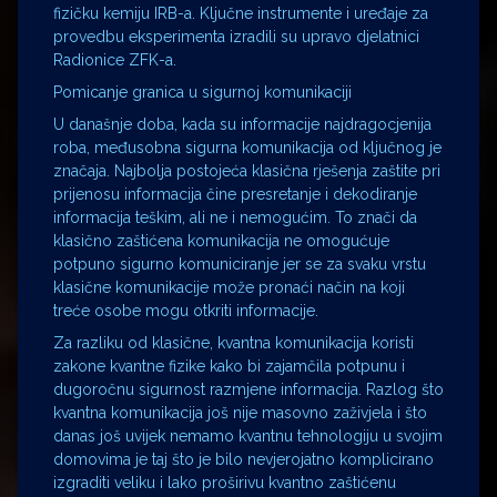
fizičku kemiju IRB-a. Ključne instrumente i uređaje za
provedbu eksperimenta izradili su upravo djelatnici
Radionice ZFK-a.
Pomicanje granica u sigurnoj komunikaciji
U današnje doba, kada su informacije najdragocjenija
roba, međusobna sigurna komunikacija od ključnog je
značaja. Najbolja postojeća klasična rješenja zaštite pri
prijenosu informacija čine presretanje i dekodiranje
informacija teškim, ali ne i nemogućim. To znači da
klasično zaštićena komunikacija ne omogućuje
potpuno sigurno komuniciranje jer se za svaku vrstu
klasične komunikacije može pronaći način na koji
treće osobe mogu otkriti informacije.
Za razliku od klasične, kvantna komunikacija koristi
zakone kvantne fizike kako bi zajamčila potpunu i
dugoročnu sigurnost razmjene informacija. Razlog što
kvantna komunikacija još nije masovno zaživjela i što
danas još uvijek nemamo kvantnu tehnologiju u svojim
domovima je taj što je bilo nevjerojatno komplicirano
izgraditi veliku i lako proširivu kvantno zaštićenu