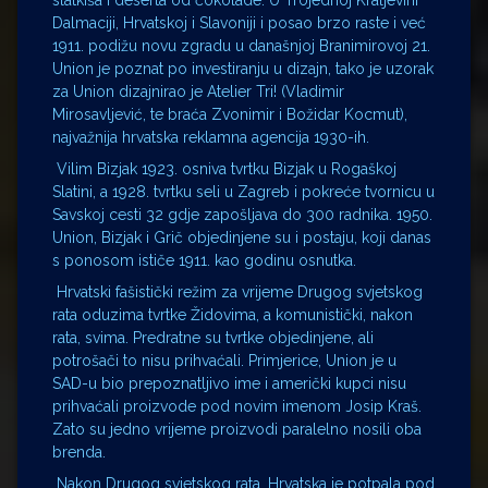
slatkiša i deserta od čokolade. U Trojednoj Kraljevini
Dalmaciji, Hrvatskoj i Slavoniji i posao brzo raste i već
1911. podižu novu zgradu u današnjoj Branimirovoj 21.
Union je poznat po investiranju u dizajn, tako je uzorak
za Union dizajnirao je Atelier Tri! (Vladimir
Mirosavljević
, te bra
ća Zvonimir i Božidar Kocmut),
najvažnija hrvatska reklamna agencija 1930-ih.
Vilim Bizjak 1923. osniva tvrtku Bizjak u Rogaškoj
Slatini, a 1928. tvrtku seli u Zagreb i pokreće tvornicu u
Savskoj cesti 32 gdje zapošljava do 300 radnika. 1950.
Union, Bizjak i Grič objedinjene su i postaju, koji danas
s ponosom ističe 1911. kao godinu osnutka.
Hrvatski fašistički režim za vrijeme Drugog svjetskog
rata oduzima tvrtke Židovima, a komunistički, nakon
rata, svima. Predratne su tvrtke objedinjene, ali
potrošači to nisu prihvaćali. Primjerice, Union je u
SAD-u bio prepoznatljivo ime i američki kupci nisu
prihvaćali proizvode pod novim imenom Josip Kraš.
Zato su jedno vrijeme proizvodi paralelno nosili oba
brenda.
Nakon Drugog svjetskog rata, Hrvatska je potpala pod