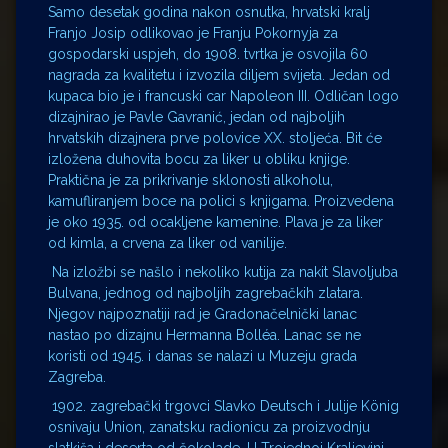
Samo desetak godina nakon osnutka, hrvatski kralj
Franjo Josip odlikovao je Franju Pokornyja za
gospodarski uspjeh, do 1908. tvrtka je osvojila 60
nagrada za kvalitetu i izvozila diljem svijeta. Jedan od
kupaca bio je i francuski car Napoleon III. Odličan logo
dizajnirao je Pavle Gavranić, jedan od najboljih
hrvatskih dizajnera prve polovice XX. stoljeć
a.
Bit će
izložena duhovita bocu za liker u obliku knjige.
Praktična je za prikrivanje sklonosti alkoholu,
kamufliranjem boce na polici s knjigama. Proizvedena
je oko 1935. od ocakljene kamenine. Plava je za liker
od kimla, a crvena za liker od vanilije.
Na izložbi se našlo i nekoliko kutija za nakit Slavoljuba
Bulvana, jednog od najboljih zagrebačkih zlatara.
Njegov najpoznatiji rad je Gradonačelnički lanac
nastao po dizajnu Hermanna Boll
é
a. Lanac se ne
koristi od 1945. i danas se nalazi u Muzeju grada
Zagreba.
1902. zagrebački trgovci Slavko Deutsch i Julije K
ö
nig
osnivaju Union, zanatsku radionicu za proizvodnju