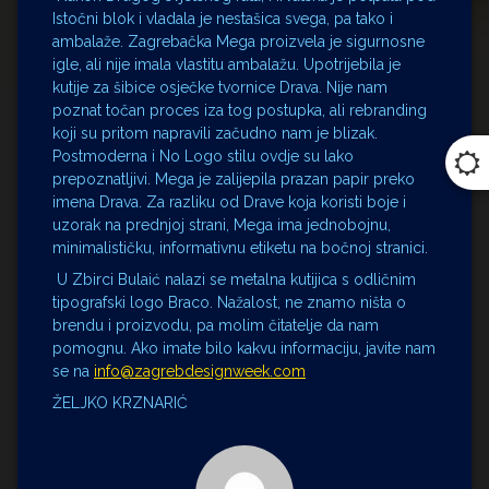
Istočni blok i vladala je nestašica svega, pa tako i
ambalaže. Zagrebačka Mega proizvela je sigurnosne
igle, ali nije imala vlastitu ambalažu. Upotrijebila je
kutije za šibice osječke tvornice Drava. Nije nam
poznat točan proces iza tog postupka, ali rebranding
koji su pritom napravili začudno nam je blizak.
Postmoderna i No Logo stilu ovdje su lako
prepoznatljivi. Mega je zalijepila prazan papir preko
imena Drava. Za razliku od Drave koja koristi boje i
uzorak na prednjoj strani, Mega ima jednobojnu,
minimalističku, informativnu etiketu na bočnoj stranici.
U Zbirci Bulaić nalazi se metalna kutijica s odličnim
tipografski logo Braco. Nažalost, ne znamo ništa o
brendu i proizvodu, pa molim čitatelje da nam
pomognu. Ako imate bilo kakvu informaciju, javite nam
se na
info@zagrebdesignweek.com
ŽELJKO KRZNARIĆ