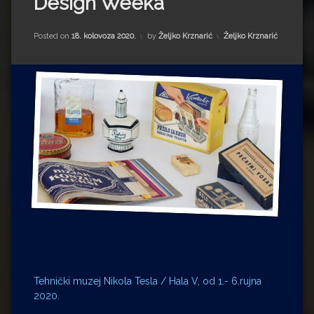
Design Weeka
Impressum
Milenko Strižak
Drugi autori
Drugi autori
Kategorije:
Posted on
18. kolovoza 2020.
by
Željko Krznarić
Željko Krznarić
Matea Andrić
Ljiljana Lekanić-Kljaić
Željko Krznarić
Mario Lovreković
Miroslav Šantek
Tehnički muzej Nikola Tesla / Hala V, od 1.- 6.rujna
2020.