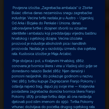
Povijesna izložba „Zagrebačka ambalaža“ iz Zbirke
Bulaić otkriva danas nezamislivu snagu zagrebačke
industrije. Većina tvrtki nastala je u Austro – Ugarskoj.
Od Arka i Bizjaka do Penkale i Uniona, danas
zaboravljene tvrtke i dizajneri stvorili su vizualne
identitete i ambalažu koji predstavljaju vrijednu baštinu
hrvatskog i svjetskog dizajna. Većina izložaka
proizvod je industrije alkoholnih pića i kanditnih
proizvoda. Nastala je u razdoblju između dva svjetska
rata. Kustosica izložbe je Maja Arčabić.
Prije stoljeća i pol, u Kraljevini Hrvatskoj, 1862.
osnovana je tvornica likera i vina u Vlaškoj ulici gdje se
donedavno nalazio Badel 1862. Njen današnji i
ponosni nasljednik, što pokazuje godinom u nazivu.
Već 1863. tvrtku kupuje Zagrepčanin Franjo Pokorny i
ostavlja najveći trag, dajući joj svoje ime
—
Kraljevska
povlaštena zagrebačka dionička tvornica likera Franjo
Pokorny. 1879. prodaje tvrtku dalje, ali ona nastavlja
djelovati pod istim imenom do 1950. Tvrtka Pokorny
vrhunac doživljava do početka drugog svjetskog rata.