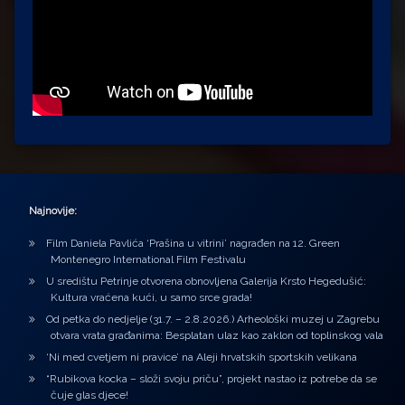
Najnovije:
Film Daniela Pavlića ‘Prašina u vitrini’ nagrađen na 12. Green
Montenegro International Film Festivalu
U središtu Petrinje otvorena obnovljena Galerija Krsto Hegedušić:
Kultura vraćena kući, u samo srce grada!
Od petka do nedjelje (31.7. – 2.8.2026.) Arheološki muzej u Zagrebu
otvara vrata građanima: Besplatan ulaz kao zaklon od toplinskog vala
‘Ni med cvetjem ni pravice’ na Aleji hrvatskih sportskih velikana
“Rubikova kocka – složi svoju priču”, projekt nastao iz potrebe da se
čuje glas djece!