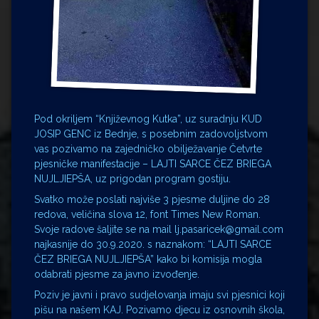
Pod okriljem “Književnog Kutka”, uz suradnju KUD
JOSIP GENC iz Bednje, s posebnim zadovoljstvom
vas pozivamo na zajedničko obilježavanje Četvrte
pjesničke manifestacije – LAJTI SARCE ČEZ BRIEGA
NUJLJIEPŠA, uz prigodan program gostiju.
Svatko može poslati najviše 3 pjesme duljine do 28
redova, veličina slova 12, font Times New Roman.
Svoje radove šaljite se na mail lj.pasaricek@gmail.com
najkasnije do 30.9.2020. s naznakom: “LAJTI SARCE
ČEZ BRIEGA NUJLJIEPŠA” kako bi komisija mogla
odabrati pjesme za javno izvođenje.
Poziv je javni i pravo sudjelovanja imaju svi pjesnici koji
pišu na našem KAJ. Pozivamo djecu iz osnovnih škola,