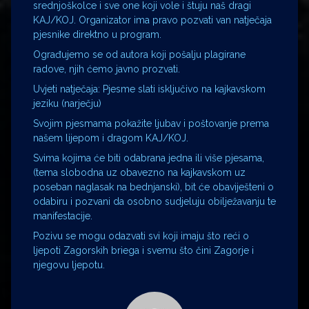
srednjoškolce i sve one koji vole i štuju naš dragi
KAJ/KOJ. Organizator ima pravo pozvati van natječaja
pjesnike direktno u program.
Ograđujemo se od autora koji pošalju plagirane
radove, njih ćemo javno prozvati.
Uvjeti natječaja: Pjesme slati isključivo na kajkavskom
jeziku (narječju)
Svojim pjesmama pokažite ljubav i poštovanje prema
našem lijepom i dragom KAJ/KOJ.
Svima kojima će biti odabrana jedna ili više pjesama,
(tema slobodna uz obavezno na kajkavskom uz
poseban naglasak na bednjanski), bit će obaviješteni o
odabiru i pozvani da osobno sudjeluju obilježavanju te
manifestacije.
Pozivu se mogu odazvati svi koji imaju što reći o
ljepoti Zagorskih briega i svemu što čini Zagorje i
njegovu ljepotu.