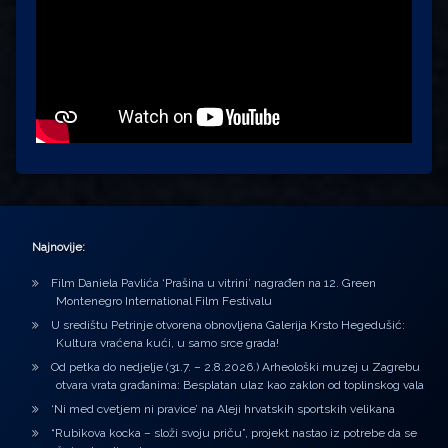
Najnovije:
Film Daniela Pavlića ‘Prašina u vitrini’ nagrađen na 12. Green
Montenegro International Film Festivalu
U središtu Petrinje otvorena obnovljena Galerija Krsto Hegedušić:
Kultura vraćena kući, u samo srce grada!
Od petka do nedjelje (31.7. – 2.8.2026.) Arheološki muzej u Zagrebu
otvara vrata građanima: Besplatan ulaz kao zaklon od toplinskog vala
‘Ni med cvetjem ni pravice’ na Aleji hrvatskih sportskih velikana
“Rubikova kocka – složi svoju priču”, projekt nastao iz potrebe da se