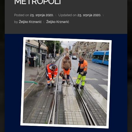
METROPOLI
Impressum
Milenko Strižak
Drugi autori
Drugi autori
Posted on
25. srpnja 2020.
Updated on
25. srpnja 2020.
Kategorije:
by
Željko Krznarić
Željko Krznarić
Matea Andrić
Ljiljana Lekanić-Kljaić
Željko Krznarić
Mario Lovreković
Miroslav Šantek