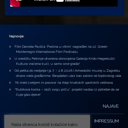
Najnovije:
Film Daniela Pavlića ‘Prašina u vitrini’ nagrađen na 12. Green
Montenegro International Film Festivalu
U središtu Petrinje otvorena obnovljena Galerija Krsto Hegedušić:
Kultura vraćena kući, u samo srce grada!
Od petka do nedjelje (31.7. – 2.8.2026.) Arheološki muzej u Zagrebu
otvara vrata građanima: Besplatan ulaz kao zaklon od toplinskog vala
‘Ni med cvetjem ni pravice’ na Aleji hrvatskih sportskih velikana
“Rubikova kocka – složi svoju priču”, projekt nastao iz potrebe da se
čuje glas djece!
NAJAVE
IMPRESSUM
Naša stranica koristi kolačiće kako