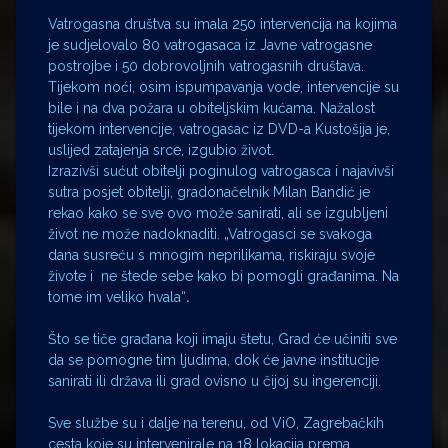
Vatrogasna društva su imala 250 intervencija na kojima
je sudjelovalo 80 vatrogasaca iz Javne vatrogasne
postrojbe i 50 dobrovoljnih vatrogasnih društava.
Tijekom noći, osim ispumpavanja vode, intervencije su
bile i na dva požara u obiteljskim kućama. Nažalost
tijekom intervencije, vatrogasac iz DVD-a Kustošija je,
uslijed zatajenja srce, izgubio život.
Izrazivši sućut obitelji poginulog vatrogasca i najavivši
sutra posjet obitelji, gradonačelnik Milan Bandić je
rekao kako se sve ovo može sanirati, ali se izgubljeni
život ne može nadoknaditi. „Vatrogasci se svakoga
dana susreću s mnogim neprilikama, riskiraju svoje
živote i ne štede sebe kako bi pomogli građanima. Na
tome im veliko hvala“
.
Što se tiče građana koji imaju štetu, Grad će učiniti sve
da se pomogne tim ljudima, dok će javne institucije
sanirati ili država ili grad ovisno u čijoj su ingerenciji.
Sve službe su i dalje na terenu, od ViO, Zagrebačkih
cesta koje su intervenirale na 18 lokacija prema