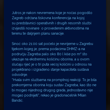
Jutros je nakon nevremena koje je nočas pogodilo
Zagreb održana tiskovna konferencija na kojoj
su predstavnici operativnih i drugih resornih službi
izvijestili novinare o provedenim aktivnostima na
terenu te daljnjem planu sanacije.
Sinoć oko 21:00 sat počelo je nevrijeme u Zagrebu
tijekom kojeg je, prema podacima DHMZ-a na
području Zagreba palo oko 80 l kiše po m² što
ukazuje na ekstremnu količinu oborina, a u ovom
slučaju riječ je o tri puta većoj količini u odnosu na
projektirano i izgrađeno stanje kapaciteta sustava
odvodnje.
“Hvala svim službama na promptnoj reakciji. To je bila
prekomjerna oborina koju sustav Zagreba, kao što ne
bi mogao nijednog drugog grada, jednostavno nije
mogao podnijeti”, rekao je gradonačelnik Milan
Bandić.