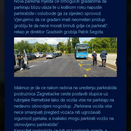
Nova parkirna mjesta će omogućiti građanima da
parkiraju blizu ulaza te u kratkom roku napuste
parkiralište i oslobode ga za sljedeći sprovod.
Vjerujemo da će građani imati neometan pristup
groblju te da neće morati brinuti gdje će parkirati“,
rekao je direktor Gradskih groblja Patrik Šegota.
Istaknuo je da će nakon radova na uređenju parkirališta
podružnica Zagrebačke ceste postaviti stupiće uz
rubnjake Remetske tako da vozila više ne parkiraju na
nedavno obnovljeni nogostup. „Parkirana vozila više
neće smanjivati pregled vozača niti ugrožavati
sigurnost pješaka, a svakako mogu parkirati vozilo na
obnovljeno parkiralište“.
Kapacitet parkirališta će biti 197 parkirnih mjesta, a