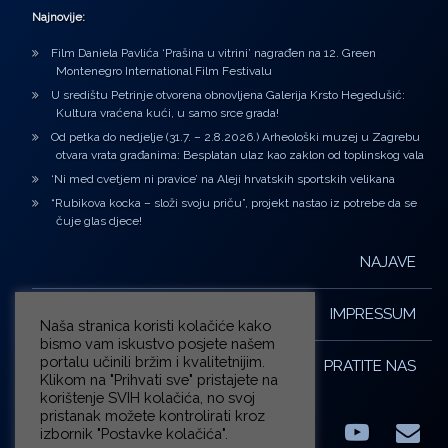
Najnovije:
Film Daniela Pavlića ‘Prašina u vitrini’ nagrađen na 12. Green
Montenegro International Film Festivalu
U središtu Petrinje otvorena obnovljena Galerija Krsto Hegedušić:
Kultura vraćena kući, u samo srce grada!
Od petka do nedjelje (31.7. – 2.8.2026.) Arheološki muzej u Zagrebu
otvara vrata građanima: Besplatan ulaz kao zaklon od toplinskog vala
‘Ni med cvetjem ni pravice’ na Aleji hrvatskih sportskih velikana
“Rubikova kocka – složi svoju priču”, projekt nastao iz potrebe da se
čuje glas djece!
NAJAVE
IMPRESSUM
Naša stranica koristi kolačiće kako
bismo vam iskustvo posjete našem
portalu učinili bržim i kvalitetnijim.
PRATITE NAS
Klikom na "Prihvati sve" pristajete na
korištenje SVIH kolačića, no svoj
pristanak možete kontrolirati kroz
izbornik "Postavke kolačića".
Facebook
LinkedIn
YouTub
E-m