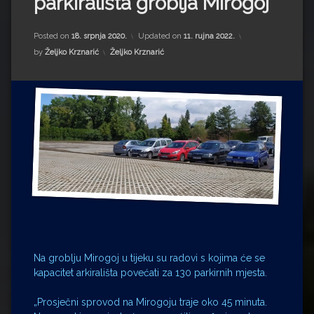
parkirališta groblja Mirogoj
Impressum
Milenko Strižak
Drugi autori
Drugi autori
Posted on
18. srpnja 2020.
Updated on
11. rujna 2022.
Kategorije:
by
Željko Krznarić
Željko Krznarić
Matea Andrić
Ljiljana Lekanić-Kljaić
Željko Krznarić
Mario Lovreković
Miroslav Šantek
Na groblju Mirogoj u tijeku su radovi s kojima će se
kapacitet arkirališta povećati za 130 parkirnih mjesta.
„Prosječni sprovod na Mirogoju traje oko 45 minuta.