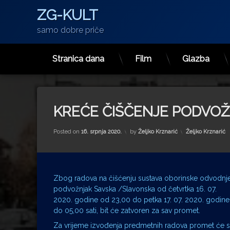
ZG-KULT
samo dobre priče
Stranica dana
Film
Glazba
Preskoči
na
sadržaj
KREĆE ČIŠČENJE PODVOŽ
Kategorije:
Posted on
16. srpnja 2020.
by
Željko Krznarić
Željko Krznarić
Zbog radova na čišćenju sustava oborinske odvodnje
podvožnjak Savska /Slavonska od četvrtka 16. 07.
2020. godine od 23,00 do petka 17. 07. 2020. godine
do 05,00 sati, bit će zatvoren za sav promet.
Za vrijeme izvođenja predmetnih radova promet će 