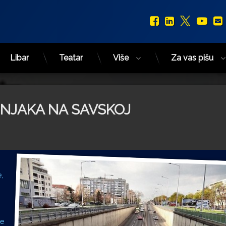
Facebook
LinkedIn
X.com
You
Libar
Teatar
Više
Za vas pišu
NJAKA NA SAVSKOJ
,
se