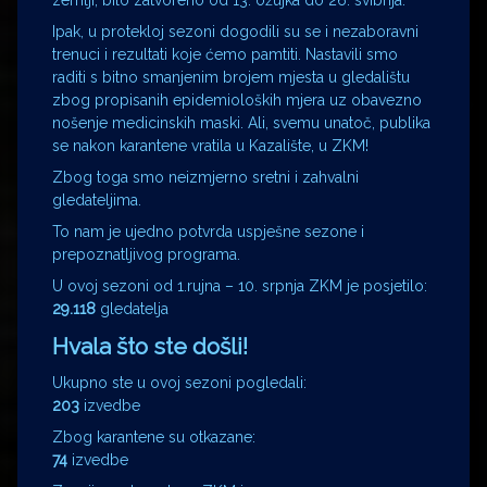
zemlji, bilo zatvoreno od 13. ožujka do 26. svibnja.
Ipak, u protekloj sezoni dogodili su se i nezaboravni
trenuci i rezultati koje ćemo pamtiti. Nastavili smo
raditi s bitno smanjenim brojem mjesta u gledalištu
zbog propisanih epidemioloških mjera uz obavezno
nošenje medicinskih maski. Ali, svemu unatoč, publika
se nakon karantene vratila u Kazalište, u ZKM!
Zbog toga smo neizmjerno sretni i zahvalni
gledateljima.
To nam je ujedno potvrda uspješne sezone i
prepoznatljivog programa.
U ovoj sezoni od 1.rujna – 10. srpnja ZKM je posjetilo:
29.118
gledatelja
Hvala što ste došli!
Ukupno ste u ovoj sezoni pogledali:
203
izvedbe
Zbog karantene su otkazane:
74
izvedbe