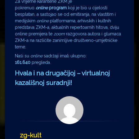
Za vrijeme karantene ZKM je
pokrenuo
online
program
koji je bio u cijelosti
besplatan, a sastojao se od emitiranja, na vlastitim i
medijskim
online
platformama, arhivskih i kultnih
predstava ZKM-a, aktualnih repertoarnih hitova, dviju
online premijera te
zoom
razgovora autora i glumaca
ZKM-a na različite zanimljive društveno-umjetničke
teme.
Naši su
online
sadržaji imali ukupno:
161.640
pregleda.
Hvala i na drugačijoj – virtualnoj
kazališnoj suradnji!
zg-kult