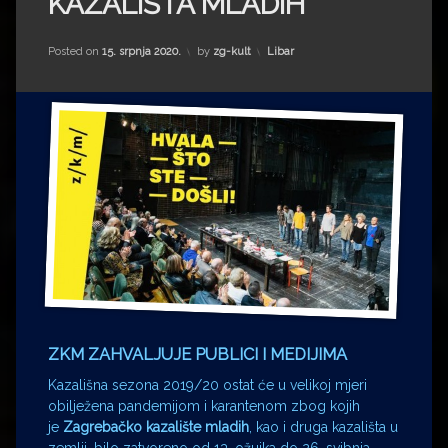
KAZALIŠTA MLADIH
Impressum
Milenko Strižak
Drugi autori
Drugi autori
Kategorije:
Posted on
15. srpnja 2020.
by
zg-kult
Libar
Matea Andrić
Ljiljana Lekanić-Kljaić
Željko Krznarić
Mario Lovreković
Miroslav Šantek
ZKM ZAHVALJUJE PUBLICI I MEDIJIMA
Kazališna sezona 2019/20 ostat će u velikoj mjeri
obilježena pandemijom i karantenom zbog kojih
je
Zagrebačko kazalište mladih
, kao i druga kazališta u