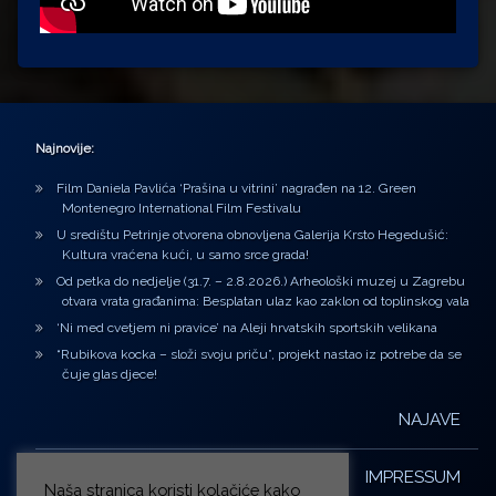
Najnovije:
Film Daniela Pavlića ‘Prašina u vitrini’ nagrađen na 12. Green
Montenegro International Film Festivalu
U središtu Petrinje otvorena obnovljena Galerija Krsto Hegedušić:
Kultura vraćena kući, u samo srce grada!
Od petka do nedjelje (31.7. – 2.8.2026.) Arheološki muzej u Zagrebu
otvara vrata građanima: Besplatan ulaz kao zaklon od toplinskog vala
‘Ni med cvetjem ni pravice’ na Aleji hrvatskih sportskih velikana
“Rubikova kocka – složi svoju priču”, projekt nastao iz potrebe da se
čuje glas djece!
NAJAVE
IMPRESSUM
Naša stranica koristi kolačiće kako