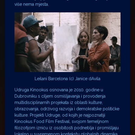
više nema mjesta.
Leilani Barcelona (c) Janice dAvila
Udruga Kinookus osnovana je 2010. godine u
Dubrovniku s ciljem osmišljavanja i provođenja
multidisciplinarnih projekata iz oblasti kulture,
obrazovanja, održivog razvoja i demokratske političke
kulture. Projekti Udruge, od kojih je najpoznatiji
Kinookus Food Film Festival, svojom temeljnom
filozofijom izniču iz osobitosti podneblja i promišljaju
lokalno u suvremenom kontekstu globalnih dinamika.