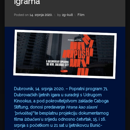
igrama
Impressum
Milenko Strižak
Drugi autori
Drugi autori
Kategorije:
Posted on
14. srpnja 2020.
by
zg-kult
Film
Matea Andrić
Ljiljana Lekanić-Kljaić
Željko Krznarić
Mario Lovreković
Miroslav Šantek
Dubrovnik, 14. srpnja 2020. – Popratni program 71.
Dubrovačkih ljetnih igara u suradnji s Udrugom
Kinookus, a pod pokroviteljstvom zaklade Caboga
Stiftung, donosi predavanje
Hrana kao slasni
”privolitelj”
te besplatnu projekciju dokumentarnog
filma
Izbačeni
u srijedu odnosno četvrtak, 15. i 16.
srpnja s početkom u 21 sat u ljetnikovcu Bunić-