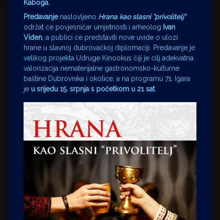
Kaboga.
Predavanje
naslovljeno
Hrana kao slasni ”privolitelj”
održat će povjesničar umjetnosti i arheolog
Ivan
Viđen
, a publici će predstaviti nove uvide o ulozi
hrane u slavnoj dubrovačkoj diplomaciji. Predavanje je
velikog projekta Udruge Kinookus čiji je cilj adekvatna
valorizacija nematerijalne gastronomsko-kulturne
baštine Dubrovnika i okolice, a na programu 71. Igara
je
u srijedu 15. srpnja s početkom u 21 sat
.