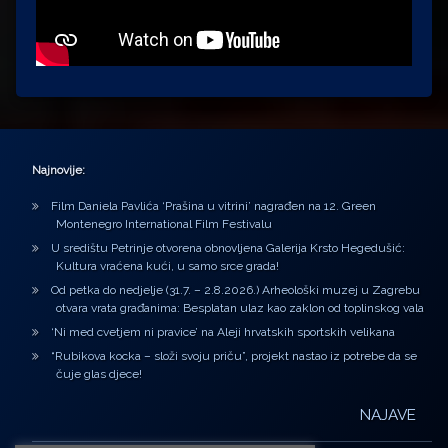
Najnovije:
Film Daniela Pavlića ‘Prašina u vitrini’ nagrađen na 12. Green
Montenegro International Film Festivalu
U središtu Petrinje otvorena obnovljena Galerija Krsto Hegedušić:
Kultura vraćena kući, u samo srce grada!
Od petka do nedjelje (31.7. – 2.8.2026.) Arheološki muzej u Zagrebu
otvara vrata građanima: Besplatan ulaz kao zaklon od toplinskog vala
‘Ni med cvetjem ni pravice’ na Aleji hrvatskih sportskih velikana
“Rubikova kocka – složi svoju priču”, projekt nastao iz potrebe da se
čuje glas djece!
NAJAVE