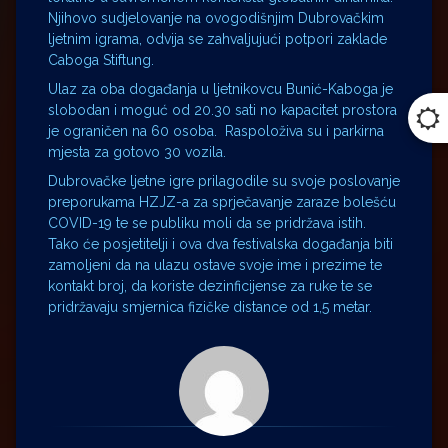
Njihovo sudjelovanje na ovogodišnjim Dubrovačkim
ljetnim igrama, odvija se zahvaljujući potpori zaklade
Caboga Stiftung.
Ulaz za oba događanja u ljetnikovcu Bunić-Kaboga je
slobodan i moguć od 20.30 sati no kapacitet prostora
je ograničen na 60 osoba. Raspoloživa su i parkirna
mjesta za gotovo 30 vozila.
Dubrovačke ljetne igre prilagodile su svoje poslovanje
preporukama HZJZ-a za sprječavanje zaraze bolešću
COVID-19 te se publiku moli da se pridržava istih.
Tako će posjetitelji i ova dva festivalska događanja biti
zamoljeni da na ulazu ostave svoje ime i prezime te
kontakt broj, da koriste dezinficijense za ruke te se
pridržavaju smjernica fizičke distance od 1,5 metar.