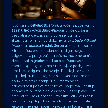
Idući dan,
u četvrtak 16. srpnja
, također s početkom
u
21 sat u ljetnikovcu Bunić-Kaboga
, bit će održana
besplatna projekcija sjajno ocijenjenog i vrlo
aktualnog 90 minutnog dokumentarca
Izbačeni (Push)
,
švedskog
redatelja Fredrik Gerttena
iz 2019. godine.
Film istražuje problem stanovanja diljem svijeta i
odgovara na pitanje zašto si više ne možemo priuštiti
život u svojim gradovima. Kao što i Dubrovčani to
dobro znaju, u gradovima širom svijeta postaje sve
teže i teže osigurati stanovanje. Tko stoji iza svega
toga i koji su faktori koji čine stanovanje jednim od
gorućih svjetskih pitanja? Dokumentarac na
odgovornost poziva moćnike koji sprječavaju pristup
onome što bi trebalo biti osnovno ljudsko pravo. Film
prati Leileni Farhu, posebnu izvjestiteljicu Ujedinjenih
naroda, dok putuje diljem svijeta u pokušaju da shvati
kako se mijenjaju moderni gradovi i za koga u njima