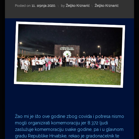
Impressum
Milenko Strižak
Kategorije:
Posted on
11. srpnja 2020.
by
Željko Krznarić
Željko Krznarić
Drugi autori
Drugi autori
Matea Andrić
Ljiljana Lekanić-Kljaić
Željko Krznarić
Mario Lovreković
Miroslav Šantek
Žao mi je što ove godine zbog covida i potresa nismo
mogli organizirati komemoraciju jer 8.372 ljudi
zaslužuje komemoraciju svake godine, pa i u glavnom
gradu Republike Hrvatske, rekao je gradonačelnik te