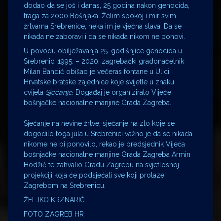
dodao da se još i danas, 25 godina nakon genocida,
traga za 2000 Bošnjaka. Želim spokoj i mir svim
žrtvama Srebrenice, neka im je vječna slava. Da se
nikada ne zaboravi i da se nikada nikom ne ponovi.
U povodu obilježavanja 25. godišnjice genocida u
Srebrenici 1995. – 2020, zagrebački gradonačelnik
Milan Bandić obišao je večeras fontane u Ulici
Hrvatske bratske zajednice koje svijetle u znaku
cvijeta
Sjećanje.
Događaj je organiziralo Vijeće
bošnjačke nacionalne manjine Grada Zagreba.
Sjećanje na nevine žrtve, sjećanje na zlo koje se
dogodilo toga jula u Srebrenici važno je da se nikada
nikome ne bi ponovilo, rekao je predsjednik
Vijeća
bošnjačke nacionalne manjine Grada Zagreba Armin
Hodžić te zahvalio Gradu Zagrebu na svjetlosnoj
projekciji koja će podsjećati sve koji prolaze
Zagrebom na Srebrenicu.
ŽELJKO KRZNARIĆ
FOTO ZAGREB HR