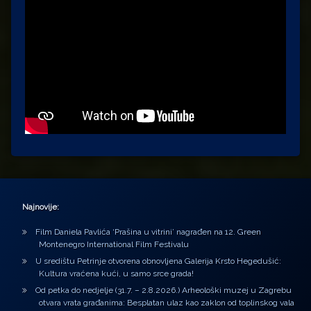
Najnovije:
Film Daniela Pavlića ‘Prašina u vitrini’ nagrađen na 12. Green
Montenegro International Film Festivalu
U središtu Petrinje otvorena obnovljena Galerija Krsto Hegedušić:
Kultura vraćena kući, u samo srce grada!
Od petka do nedjelje (31.7. – 2.8.2026.) Arheološki muzej u Zagrebu
otvara vrata građanima: Besplatan ulaz kao zaklon od toplinskog vala