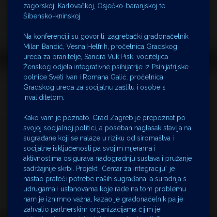
zagorskoj, Karlovačkoj, Osječko-baranjskoj te
Šibensko-kninskoj.
Na konferenciji su govorili: zagrebački gradonačelnik
Milan Bandić, Vesna Helfrih, pročelnica Gradskog
ureda za branitelje, Sandra Vuk Pisk, voditeljica
Ženskog odjela integrativne psihijatrije iz Psihijatrijske
bolnice Sveti Ivan i Romana Galić, pročelnica
Gradskog ureda za socijalnu zaštitu i osobe s
invaliditetom.
Kako vam je poznato, Grad Zagreb je prepoznat po
svojoj socijalnoj politici, a poseban naglasak stavlja na
sugrađane koji se nalaze u riziku od siromaštva i
socijalne isključenosti pa svojim mjerama i
aktivnostima osigurava nadogradnju sustava i pružanje
sadržajnije skrbi. Projekt „Centar za integraciju“ je
nastao prateći potrebe naših sugrađana, a suradnja s
udrugama i ustanovama koje rade na tom problemu
nam je iznimno važna, kazao je gradonačelnik pa je
zahvalio partnerskim organizacijama čijim je