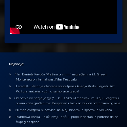
Najnovije:
Film Daniela Pavlića ‘Prašina u vitrini’ nagrađen na 12. Green
Montenegro International Film Festivalu
U središtu Petrinje otvorena obnovljena Galerija Krsto Hegedušić:
Kultura vraćena kući, u samo srce grada!
Od petka do nedjelje (31.7. – 2.8.2026.) Arheološki muzej u Zagrebu
otvara vrata građanima: Besplatan ulaz kao zaklon od toplinskog vala
‘Ni med cvetjem ni pravice’ na Aleji hrvatskih sportskih velikana
“Rubikova kocka – složi svoju priču”, projekt nastao iz potrebe da se
čuje glas djece!