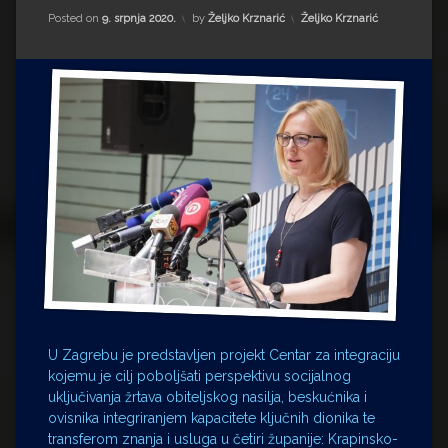
Impressum
Milenko Strižak
Kategorije:
Posted on
9. srpnja 2020.
by
Željko Krznarić
Željko Krznarić
Drugi autori
Drugi autori
Matea Andrić
Ljiljana Lekanić-Kljaić
Željko Krznarić
Mario Lovreković
Miroslav Šantek
U Zagrebu je predstavljen projekt Centar za integraciju
kojemu je cilj poboljšati perspektivu socijalnog
uključivanja žrtava obiteljskog nasilja, beskućnika i
ovisnika integriranjem kapacitete ključnih dionika te
transferom znanja i usluga u četiri županije: Krapinsko-