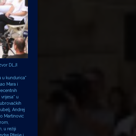
zvor DLJI
u u kundurica“
ao Mara i
recentnih
vrijesa“ u
dubrovačkih
ubelj, Andrej
ro Martinović
erom,
 u režiji
ndre Piteše i