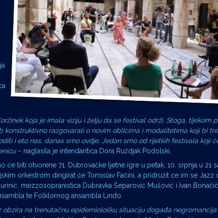
ja
ca
ržinek koja je imala viziju i želju da se festival održi. Stoga, tijekom
konstruktivno razgovarali o novim oblicima i modalitetima koji bi treba
iti i eto nas, danas smo ovdje. Jedan smo od rijetkih festivala koji ć
jenicu
– naglasila je intendantica Dora Ruždjak Podolski.
o će biti otvorene 71. Dubrovačke ljetne igre u petak, 10. srpnja u 21 
im orkestrom dirigirat će Tomislav Fačini, a pridružit će im se Jazz
Jurinić, mezzosopranistica Dubravka Šeparović Mušović i Ivan Bonači
nsambla te Folklornog ansambla Linđo.
 obzira na trenutačnu epidemiološku situaciju događa negromancija 