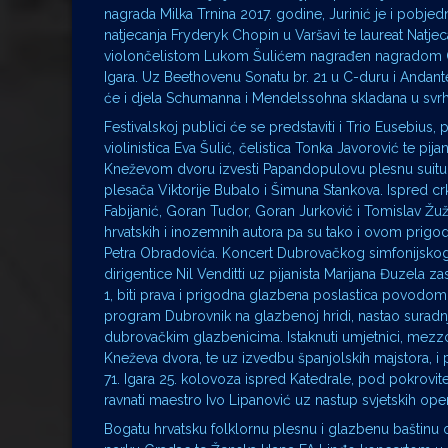
nagrada Milka Trnina 2017. godine, Jurinić je i pobjed
natjecanja Fryderyk Chopin u Varšavi te laureat Natjecan
violončelistom Lukom Šulićem nagrađen nagradom Or
Igara. Uz Beethovenu Sonatu br. 21 u C-duru i Andante 
će i djela Schumanna i Mendelssohna skladana u sv
Festivalskoj publici će se predstaviti i Trio Eusebiu
violinistica Eva Šulić, čelistica Tonka Javorović te pij
Kneževom dvoru izvesti Papandopulovu plesnu suitu H
plesača Viktorije Bubalo i Šimuna Stankova. Ispred crk
Fabijanić, Goran Tudor, Goran Jurković i Tomislav Žu
hrvatskih i inozemnih autora pa su tako i ovom pri
Petra Obradovića. Koncert Dubrovačkog simfonijskog
dirigentice Nil Venditti uz pijanista Marijana Đuzela
1, biti prava i prigodna glazbena poslastica povodom 
program Dubrovnik na glazbenoj hridi, nastao suradn
dubrovačkim glazbenicima. Istaknuti umjetnici, mezzosop
Kneževa dvora, te uz izvedbu španjolskih majstora, i 
71. Igara 25. kolovoza ispred Katedrale, pod pokrovite
ravnati maestro Ivo Lipanović uz nastup svjetskih oper
Bogatu hrvatsku folklornu plesnu i glazbenu baštinu 