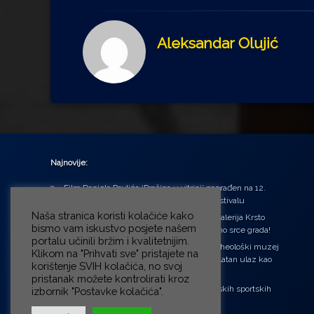
Aleksandar Olujić
Najnovije:
Film Daniela Pavlića ‘Prašina u vitrini’ nagrađen na 12.
Green Montenegro International Film Festivalu
Naša stranica koristi kolačiće kako
U središtu Petrinje otvorena obnovljena Galerija Krsto
bismo vam iskustvo posjete našem
Hegedušić: Kultura vraćena kući, u samo srce grada!
portalu učinili bržim i kvalitetnijim.
Od petka do nedjelje (31.7. – 2.8.2026.) Arheološki muzej
Klikom na "Prihvati sve" pristajete na
u Zagrebu otvara vrata građanima: Besplatan ulaz kao
korištenje SVIH kolačića, no svoj
zaklon od toplinskog vala
pristanak možete kontrolirati kroz
‘Ni med cvetjem ni pravice’ na Aleji hrvatskih sportskih
izbornik "Postavke kolačića".
velikana