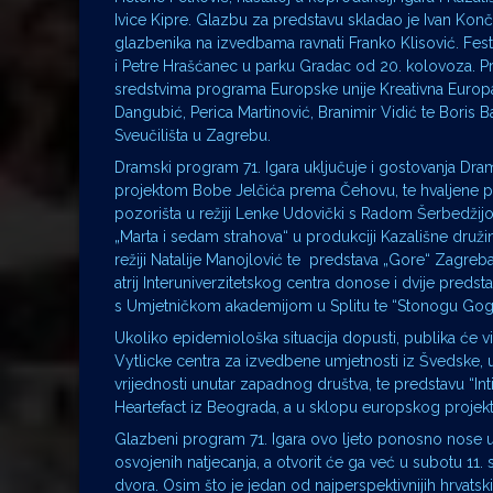
Ivice Kipre. Glazbu za predstavu skladao je Ivan Ko
glazbenika na izvedbama ravnati Franko Klisović. Festi
i Petre Hrašćanec u parku Gradac od 20. kolovoza. Pre
sredstvima programa Europske unije Kreativna Europa,
Dangubić, Perica Martinović, Branimir Vidić te Boris 
Sveučilišta u Zagrebu.
Dramski program 71. Igara uključuje i gostovanja Dra
projektom Bobe Jelčića prema Čehovu, te hvaljene pr
pozorišta u režiji Lenke Udovički s Radom Šerbedžijom
„Marta i sedam strahova“ u produkciji Kazališne druž
režiji Natalije Manojlović te predstava „Gore“ Zagr
atrij Interuniverzitetskog centra donose i dvije preds
s Umjetničkom akademijom u Splitu te “Stonogu Gogu
Ukoliko epidemiološka situacija dopusti, publika će vi
Vytlicke centra za izvedbene umjetnosti iz Švedske, u k
vrijednosti unutar zapadnog društva, te predstavu “Int
Heartefact iz Beograda, a u sklopu europskog projekt
Glazbeni program 71. Igara ovo ljeto ponosno nose ug
osvojenih natjecanja, a otvorit će ga već u subotu 11.
dvora. Osim što je jedan od najperspektivnijih hrvat