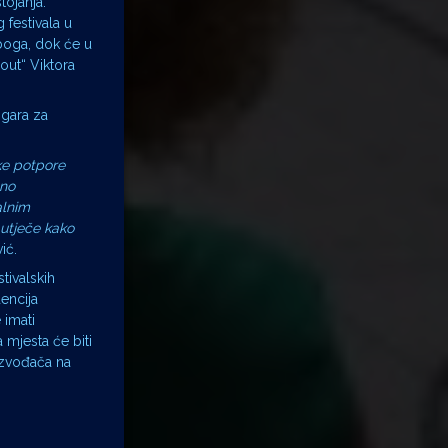
tojanja.
festivala u
aboga, dok će u
out“ Viktora
Igara za
ke potpore
bno
alnim
 utječe kako
ić.
tivalskih
encija
 imati
 mjesta će biti
izvođača na