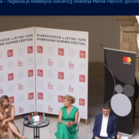
de
– naglasila je redateljica Svečanog otvaranja Marina Pejnović govor