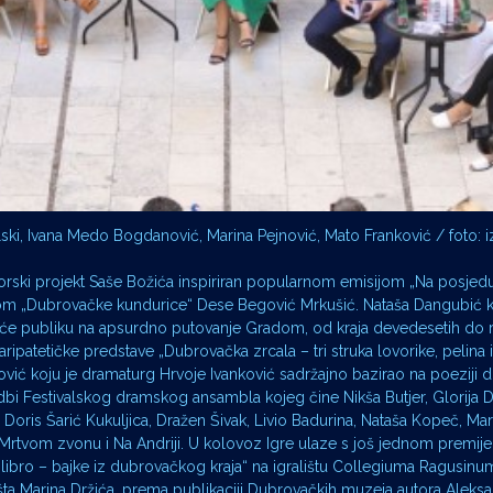
ski, Ivana Medo Bogdanović, Marina Pejnović, Mato Franković / foto: i
autorski projekt Saše Božića inspiriran popularnom emisijom „Na posjed
igom „Dubrovačke kundurice“ Dese Begović Mrkušić. Nataša Dangubić k
st će publiku na apsurdno putovanje Gradom, od kraja devedesetih do 
ipatetičke predstave „Dubrovačka zrcala – tri struka lovorike, pelina i 
nović koju je dramaturg Hrvoje Ivanković sadržajno bazirao na poeziji 
vedbi Festivalskog dramskog ansambla kojeg čine Nikša Butjer, Glorija D
 Doris Šarić Kukuljica, Dražen Šivak, Livio Badurina, Nataša Kopeč, Ma
rni, Mrtvom zvonu i Na Andriji. U kolovoz Igre ulaze s još jednom premij
bro – bajke iz dubrovačkog kraja“ na igralištu Collegiuma Ragusinum,
išta Marina Držića, prema publikaciji Dubrovačkih muzeja autora Aleksa