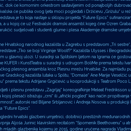
nčić, dok će komornim orkestrom sastavljenim od ponajboljih dubrova
valska će publika ovog ljeta moći pogledati i Držićevu „Grižulu“ u rež
dstava je to koja nastaje u sklopu projekta “Future Epics” sufinancir
 a u kojoj će uz Festivalski dramski ansambl kojeg čine Ozren Grabar
Barukčić sudjelovati i studenti glume i plesa Akademije dramske umjetn
me Hrvatskog narodnog kazališta u Zagrebu s predstavom „Tri sestre“,
edstave „Tko se boji Virginije Woolf?“ Kazališta Ulysses i Beograd
 u glavnoj ulozi. U suradnji sa Splitskim ljetom na Igrama će gostova
ine KUFER i KunstTeatra u suradnji s udrugom BoliMe prema tekstu Ivan
ebačkog plesnog ansambla kroz Plesnu mrežu Hrvatske. Za najmlađu pub
tave Gradskog kazališta lutaka u Splitu, “Domaše” Ane Marije Veselčić 
” prema tekstu Adrijane Grgičević u kooprodukciji s Teatrom Poco 
djeti i plesnu predstavu „Zagrljaj“ koreografkinje Meleat Fredriksson u
ojoj plesači istražuju „crni“ ili „afrički pogled“ kao način propitivanja
imnost”, autorski rad Biljane Srbljanović i Andreja Nosova u produkciji
a “Future Epics”.
ledni hrvatski glazbeni umjetnici, dobitnici prestižnih međunarodnih 
 srpnja Aljoša Jurinić klavirskim recitalom “Spomenik Beethovenu” u at
skih mladih glazbenika kojemu je 2015. godine uručena nagrada Vladimi