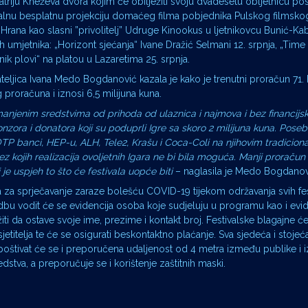
riju Kneževa dvora kojim će obilježiti svoju dvadesetu obljetnicu pos
alnu besplatnu projekciju domaćeg filma pobjednika Pulskog filmskog 
e Hrana kao slasni ”privolitelj” Udruge Kinookus u ljetnikovcu Bunić-K
 umjetnika: „Horizont sjećanja“ Ivane Dražić Selmani 12. srpnja, „Time 
k plovi“ na platou u Lazaretima 25. srpnja.
ateljica Ivana Medo Bogdanović kazala je kako je trenutni proračun 71. 
roračuna i iznosi 6,5 milijuna kuna.
smanjenim sredstvima od prihoda od ulaznica i najmova i bez financijs
nzora i donatora koji su poduprli Igre sa skoro 2 milijuna kuna. Pose
TP banci, HEP-u, ALH, Tele2, Krašu i Coca-Coli na njihovim tradicion
 kojih realizacija ovoljetnih Igara ne bi bila moguća. Manji proračun
je uspjeh to što će festivala uopće biti
– naglasila je Medo Bogdanov
 za sprječavanje zaraze bolešću COVID-19 tijekom održavanja svih fes
edbu vodit će se evidencija osoba koje sudjeluju u programu kao i evid
žiti da ostave svoje ime, prezime i kontakt broj. Festivalske blagajne će
etitelja te će se osigurati beskontaktno plaćanje. Sva sjedeća i stojeća
oštivat će se i preporučena udaljenost od 4 metra između publike i 
dstva, a preporučuje se i korištenje zaštitnih maski.