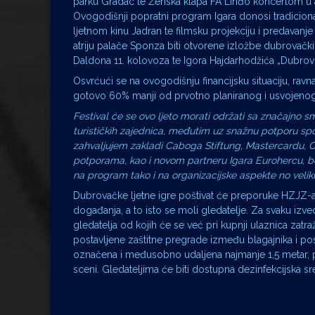
parku Gradac te Ženska klapa FA Linđo koncertom u at
Ovogodišnji popratni program Igara donosi tradicion
ljetnom kinu Jadran te filmsku projekciju i predavanj
atriju palače Sponza biti otvorene izložbe dubrovačkih
Daldona 11. kolovoza te Igora Hajdarhodžića „Dubrovni
Osvrćući se na ovogodišnju financijsku situaciju, ravn
gotovo 60% manji od prvotno planiranog i usvojenog p
Festival će se ovo ljeto morati održati sa značajno 
turističkih zajednica, međutim uz snažnu potporu spo
zahvaljujem zakladi Caboga Stiftung, Mastercardu, O
potporama, kao i novom partneru Igara Eurohercu, bez
na program tako i na organizacijske aspekte no veliki 
Dubrovačke ljetne igre poštivat će preporuke HZJZ-a
događanja, a to isto se moli gledatelje. Za svaku izv
gledatelja od kojih će se već pri kupnji ulaznica zatra
postavljene zaštitne pregrade između blagajnika i posj
označena i međusobno udaljena najmanje 1,5 metar, p
sceni. Gledateljima će biti dostupna dezinfekcijska sre