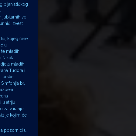
g pijanističkog
s
jubilarnih 70.
rinić izvest
.
dić, kojeg čine
ić u
 te mladih
i Nikola
 djela mladih
rana Tudora i
-turske
Simfonija br.
lazbeni
ćena
 u atriju
o zatvaranje
izije kojim će
na pozornici u