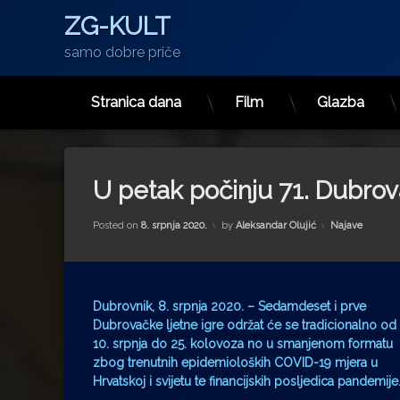
ZG-KULT
samo dobre priče
Stranica dana
Film
Glazba
Preskoči
na
sadržaj
U petak počinju 71. Dubrov
Kategorije:
Posted on
8. srpnja 2020.
by
Aleksandar Olujić
Najave
Dubrovnik, 8. srpnja 2020. – Sedamdeset i prve
Dubrovačke ljetne igre održat će se tradicionalno od
10. srpnja do 25. kolovoza no u smanjenom formatu
zbog trenutnih epidemioloških COVID-19 mjera u
Hrvatskoj i svijetu te financijskih posljedica pandemije