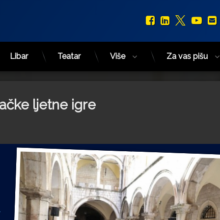
Facebook
LinkedIn
X.com
You
Libar
Teatar
Više
Za vas pišu
ačke ljetne igre
.