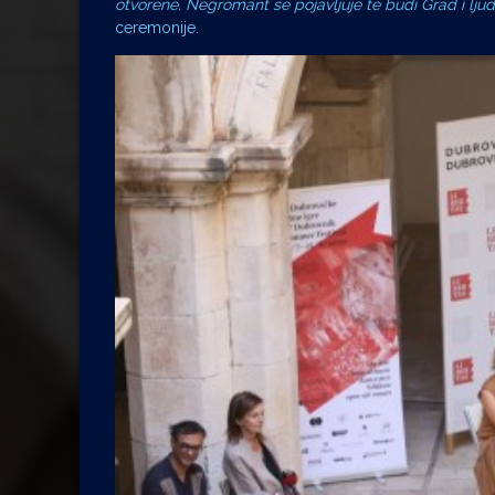
otvorene. Negromant se pojavljuje te budi Grad i lju
ceremonije.