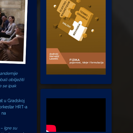
 pandemije
li obilježiti
e se ipak
sat u Gradskoj
 orkestar HRT-a
ć na
– Igre su