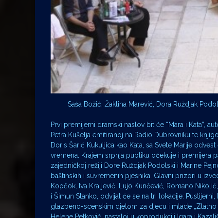
Saša Božić, Žaklina Marević, Dora Ruždjak Podol
Prvi premijerni dramski naslov bit će “Mara i Kata”, 
Petra Kušelja emitiranoj na Radio Dubrovniku te knj
Doris Šarić Kukuljica kao Kata, sa Svete Marije odve
vremena. Krajem srpnja publiku očekuje i premijera par
zajedničkoj režiji Dore Ruždjak Podolski i Marine Pej
baštinskih i suvremenih pjesnika. Glavni prizori u iz
Kopčok, Iva Kraljević, Lujo Kunčević, Romano Nikolić,
i Šimun Stanko, odvijat će se na tri lokacije: Pustije
glazbeno-scenskim djelom za djecu i mlade „Zlatno li
Helene Petković, nastaloj u koprodukciji Igara i Kazal