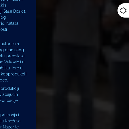
čkih
iji Saše Božića
anog
ić, Nataša
osti
 autorskim
skog dramskog
ti i predstava
e Vuković i u
liku, Igre u
u kooprodukciji
Loco.
 produkciji
 vladajućih
 Fondacije
priznanja i
riju Kneževa
r Nazor te