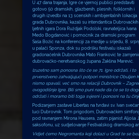
U 47 dana trajanja, Igre će vjernoj publici predstaviti
gotovo 50 dramskih, glazbenih, plesnih, folklornih i
drugih izvedbi na 13 scenskih i ambijentalnih lokacija
grada Dubrovnika, kazali su intendantica Dubrovačkih
ljetnih igara Dora Ruždjak Podolski, ravnateljica Ivana
Medo Bogdanović i pomoćnik za dramski program
Saša Božić na konferenciji za medije u srijedu, 8. srpn
u palači Sponza, dok su podršku festivalu iskazali
gradonačelnik Dubrovnika Mato Franković te zamjeni
dubrovačko-neretvanskog župana Žaklina Marević.
Izuzetno sam ponosna što će se 71. Igre održati, i to
prvenstveno zahvaljujući potpori ministrice Obuljen Ko
nismo spavali, već smo na relaciji Dubrovnik – Zagreb 
ovogodišnje Igre. Bili smo puni nade da će se to dogod
održati i moramo biti toga svjesni i ponosni na tu čin
Podizanjem zastave Libertas na tvrđavi sv. Ivan svečan
luci Dubrovnik. Tom prigodom, Dubrovačkim simfonijsk
pod ravnanjem Mirona Hausera, zatim pijanist Aljoša 
saksofonu, uz sudjelovanje Festivalskog dramskog a
Vidjet ćemo Negromanta koji dolazi u Grad te se bez