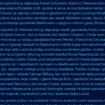
nik pijanističkog natjecanja Robert Schumann, finalist 17. Međunarodno
ja kraljice Elizabete 2016. godine, a lani je za svoj festivalski nastup 
lando za najbolje ostvarenje u glazbenom program prošlogodišnjih 
favori koji je prvotno zamišljen kao stavak Waldstein sonate, Aljoša Ju
rhu podizanja spomenika Beethovenu u njegovu rodnom gradu Bonnu
s, pobjednik 16. Međunarodnog natjecanja mladih glazbenika Ferdo Liva
anist David Vuković, dok će klavirski duo Dalibor Cikojević i Zrinka Ivanč
oroskop uz nastup udaraljkaša Karmen Pervitić i Frana Krsta Šercara
ve sv. Ignacija nastupit će Papandopulo kvartet kojeg čine saksofonist
žak, koji veliku važnost pridaju promicanju suvremene glazbe, osobito
godom na programu njihovog koncerta skladbe Borisa Papandopula, Go
 orkestra u parku Gradac pod dirigentskom palicom mlade talijansko
 zasigurno će, s repertoarom na kojem su Beethovenov Carski koncert te 
250. obljetnice rođenja ovog slavnog skladatelja. Publiku očekuje i g
jom Igara i zaklade Caboga Stiftung, kao večer komornih djela posve
ranistica Janja Vuletić i gitarist Maroje Brčić, zajednički će nastupiti
praizvesti Pjesmice s dna škrinje Zorana Juranića, dok će se za svečan
ljstvom Mastercarda, pobrinuti Simfonijski orkestar Hrvatske radiotelev
nih zvijezda, sopranistice Lane Kos i baritona Željka Lučića.
ove godine publici će predstaviti Folklorni ansambl Linđo nastupima 