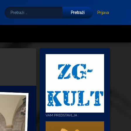
Pretraži:
Tube
E-mail
Prijava
VAM PREDSTAVLJA :