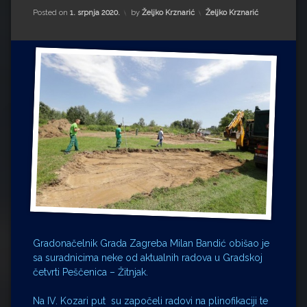
Impressum
Milenko Strižak
Kategorije:
Posted on
1. srpnja 2020.
by
Željko Krznarić
Željko Krznarić
Drugi autori
Drugi autori
Matea Andrić
Ljiljana Lekanić-Kljaić
Željko Krznarić
Mario Lovreković
Miroslav Šantek
Gradonačelnik Grada Zagreba Milan Bandić obišao je
sa suradnicima neke od aktualnih radova u Gradskoj
četvrti Peščenica – Žitnjak.
Na IV. Kozari put su započeli radovi na plinofikaciji te