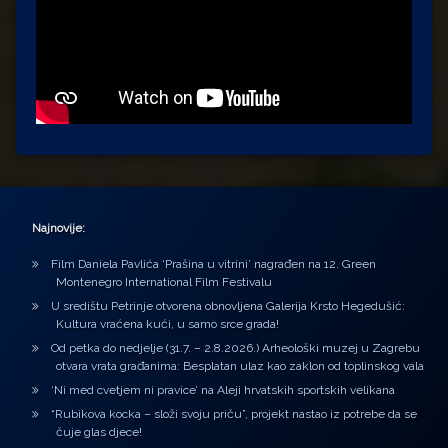
Najnovije:
Film Daniela Pavlića ‘Prašina u vitrini’ nagrađen na 12. Green
Montenegro International Film Festivalu
U središtu Petrinje otvorena obnovljena Galerija Krsto Hegedušić:
Kultura vraćena kući, u samo srce grada!
Od petka do nedjelje (31.7. – 2.8.2026.) Arheološki muzej u Zagrebu
otvara vrata građanima: Besplatan ulaz kao zaklon od toplinskog vala
‘Ni med cvetjem ni pravice’ na Aleji hrvatskih sportskih velikana
“Rubikova kocka – složi svoju priču”, projekt nastao iz potrebe da se
čuje glas djece!