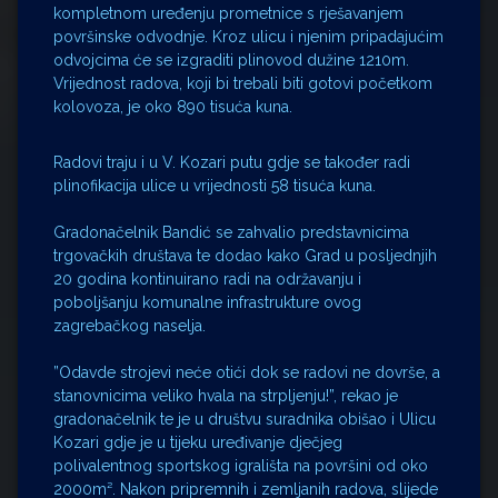
kompletnom uređenju prometnice s rješavanjem
površinske odvodnje. Kroz ulicu i njenim pripadajućim
odvojcima će se izgraditi plinovod dužine 1210m.
Vrijednost radova, koji bi trebali biti gotovi početkom
kolovoza, je oko 890 tisuća kuna.
Radovi traju i u V. Kozari putu gdje se također radi
plinofikacija ulice u vrijednosti 58 tisuća kuna.
Gradonačelnik Bandić se zahvalio predstavnicima
trgovačkih društava te dodao kako Grad u posljednjih
20 godina kontinuirano radi na održavanju i
poboljšanju komunalne infrastrukture ovog
zagrebačkog naselja.
”Odavde strojevi neće otići dok se radovi ne dovrše, a
stanovnicima veliko hvala na strpljenju!”, rekao je
gradonačelnik te je u društvu suradnika obišao i Ulicu
Kozari gdje je u tijeku uređivanje dječjeg
polivalentnog sportskog igrališta na površini od oko
2000m². Nakon pripremnih i zemljanih radova, slijede