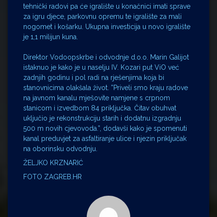
tehnički radovi pa će igralište u konačnici imati sprave
za igru djece, parkovnu opremu te igralište za mali
nogomet i košarku. Ukupna investicija u novo igralište
je 1,1 milijun kuna.
Direktor Vodoopskrbe i odvodnje d.o.o. Marin Galijot
istaknuo je kako je u naselju IV. Kozari put ViO već
zadnjih godinu i pol radi na rješenjima koja bi
stanovnicima olakšala život. ”Priveli smo kraju radove
na javnom kanalu mješovite namjene s crpnom
stanicom i izvedbom 84 priključka. Čitav obuhvat
uključio je rekonstrukciju starih i dodatnu izgradnju
500 m novih cjevovoda.”, dodavši kako je spomenuti
kanal preduvjet za asfaltiranje ulice i njezin priključak
na oborinsku odvodnju.
ŽELJKO KRZNARIĆ
FOTO ZAGREB.HR