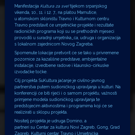
Manifestacija
Kultura za sve!
tijekom srpanjskog
vikenda, 10., 11. i 12. 7., na platou Mamutice,
u atomskom skloništu Travno i Kulturnom centru
Travno predstavit će umjetničke projekte i rezultate
radioničkih programa koji su se prethodnih mjeseci
provodili u suradnji umjetnika_ca, udruga i organizacija
s lokalnom zajednicom Novog Zagreba.
Spomenute lokacije pretvorit će se tako u privremene
pozornice za kazališne predstave, ambijentalne
instalacije, izvedbene radove i klaunsko-cirkuske
izvođačke točke.
Cilj projekta SuKultura jačanje je civilno-javnog
partnerstva putem sudioničkog upravljanja u kulturi. Na
konferenciji će biti riječi i o samom projektu, važnosti
primjene modela sudioničkog upravljanja te
predstojećim aktivnostima i programima koji će se
realizirati u sklopu projekta.
Nositelj projekta je udruga Domino, a
partneri su Centar za kulturu Novi Zagreb, Gong, Grad
Zagreb, Kulturni centar Travno i Umjetnička