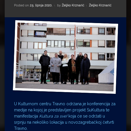
Impressum
Milenko Strižak
Kategorije:
Posted on
25. lipnja 2020.
by
Željko Krznarić
Željko Krznarić
Drugi autori
Drugi autori
Matea Andrić
Ljiljana Lekanić-Kljaić
Željko Krznarić
Mario Lovreković
Miroslav Šantek
U Kulturnom centru Travno održana je konferencija za
medije na kojoj je predstavljen projekt SuKultura te
manifestacija
Kultura za sve!
koja će se održati u
srpnju na nekoliko lokacija u novozagrebačkoj četvrti
Travno.