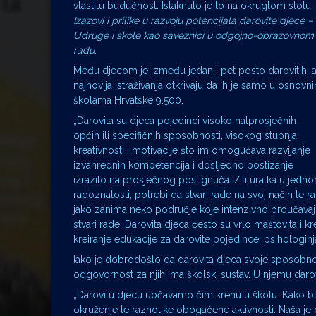
vlastitu budućnost. Istaknuto je to na okruglom stolu
Izazovi i prilike u razvoju potencijala darovite djece –
Udruge i škole kao saveznici u odgojno-obrazovnom
radu
.
Među djecom je između jedan i pet posto darovitih, 
najnovija istraživanja otkrivaju da ih je samo u osnovn
školama Hrvatske 9.500.
„Darovita su djeca pojedinci visoko natprosječnih
općih ili specifičnih sposobnosti, visokog stupnja
kreativnosti i motivacije što im omogućava razvijanje
izvanrednih kompetencija i dosljedno postizanje
izrazito natprosječnog postignuća i/ili uratka u jednom
radoznalosti, potrebi da stvari rade na svoj način te
jako zanima neko područje koje intenzivno proučavaj
stvari rade. Darovita djeca često su vrlo maštovita i k
kreiranje edukacije za darovite pojedince, psihologinj
Iako je dobrodošlo da darovita djeca svoje sposobnos
odgovornost za njih ima školski sustav. U njemu daro
„Darovitu djecu uočavamo čim krenu u školu. Kako bi 
okruženje te raznolike obogaćene aktivnosti. Naša je