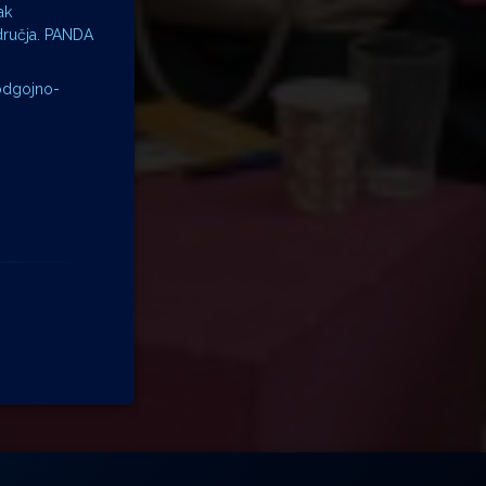
ak
dručja. PANDA
 odgojno-