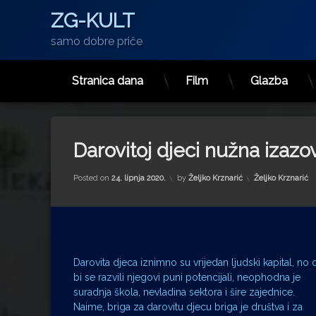
ZG-KULT
samo dobre priče
Stranica dana
Film
Glazba
Preskoči
na
sadržaj
Darovitoj djeci nužna izazo
Kategorije:
Posted on
24. lipnja 2020.
by
Željko Krznarić
Željko Krznarić
Darovita djeca iznimno su vrijedan ljudski kapital, no 
bi se razvili njegovi puni potencijali, neophodna je
suradnja škola, nevladina sektora i šire zajednice.
Naime, briga za darovitu djecu briga je društva i za