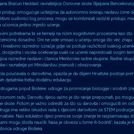
e Tatjana Bračun Haddad, ravnateljica Osnovne škole Stjepana Bencekovi
ulski pristup omogućuje učiteljima da autonomno kreiraju nastavu čime d
ktivni sudionici tog procesa, mogu se kombinirati različiti pristupi, me
a, a učionica jedino mjesto učenja.
ihovim potrebama te se temelji na nižim kognitivnim procesima kao što
je učenicima dosadno. Oni ne vide smisao u učenju onoga što već znaju
no i kreativno razredno ozračje gdje se poštuje različitost svakog učen
, dosljedna i visoka očekivanja svaki će učenik napredovati svojim tem
teljica razredne nastave i članica Mentorske radne skupine, Radne skup
 i ravnatelje pri Ministarstvu znanosti i obrazovanja.
škola poučavala o darovitima, opazila je da diljem Hrvatske postoje pri
ih djelatnika treba dodatnu edukaciju.
drugama poput Bioteke, udruge za promicanje biologije i srodnih zna
azovnom radu. Darovitu djecu važno je što ranije prepoznati, po mogu
 škole. Potom je važno odrediti za što su darovita i omogućiti im o
 udruga ima veliko iskustvo rada s djecom darovitom za STEM područje 
rvatske. Naši edukatori djeci prenose svoje znanje te rasplamsavaju s
a sami mogu štošta naučiti. Naša je obveza u tome ih bodriti“, kazala je K
ktorica udruge Bioteka.