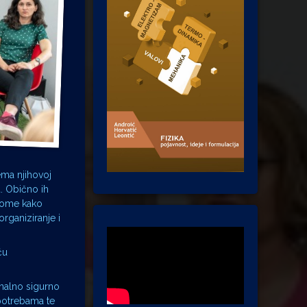
rema njihovoj
a. Obično ih
 tome kako
organiziranje i
ću
onalno sigurno
 potrebama te