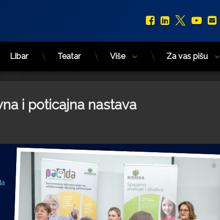
Facebook
LinkedIn
X.com
You
Libar
Teatar
Više
Za vas pišu
vna i poticajna nastava
da