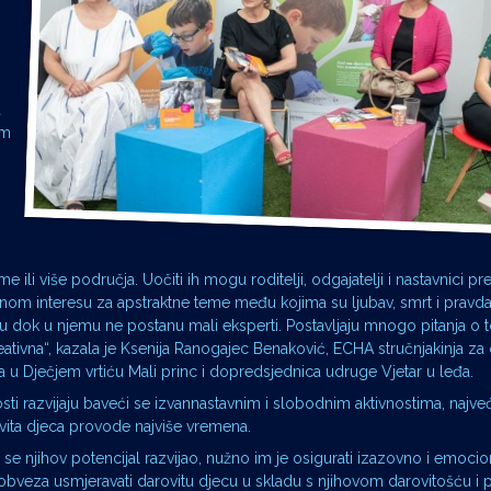
a
im
e ili više područja. Uočiti ih mogu roditelji, odgajatelji i nastavnici p
 ranom interesu za apstraktne teme među kojima su ljubav, smrt i pravd
u dok u njemu ne postanu mali eksperti. Postavljaju mnogo pitanja o
reativna“, kazala je Ksenija Ranogajec Benaković, ECHA stručnjakinja za 
a u Dječjem vrtiću Mali princ i dopredsjednica udruge Vjetar u leđa.
ti razvijaju baveći se izvannastavnim i slobodnim aktivnostima, najve
vita djeca provode najviše vremena.
se njihov potencijal razvijao, nužno im je osigurati izazovno i emoci
 obveza usmjeravati darovitu djecu u skladu s njihovom darovitošću i