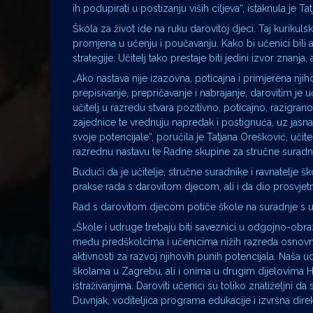
ih podupirati u postizanju viših ciljeva“, istaknula j
Škola za život ide na ruku darovitoj djeci. Taj kurik
promjena u učenju i poučavanju. Kako bi učenici bili a
strategije. Učitelj tako prestaje biti jedini izvor znanj
„Ako nastava nije izazovna, poticajna i primjerena nj
prepisivanje, prepričavanje i nabrajanje, darovitim 
učitelj u razredu stvara pozitivno, poticajno, razigra
zajednice te vrednuju napredak i postignuća, uz jasna
svoje potencijale“, poručila je Tatjana Orešković, uči
razrednu nastavu te Radne skupine za stručne suradnike
Budući da je učitelje, stručne suradnike i ravnatelje 
prakse rada s darovitom djecom, ali i da dio prosvjetn
Rad s darovitom djecom potiče škole na suradnje s u
„Škole i udruge trebaju biti saveznici u odgojno-obr
među predškolcima i učenicima nižih razreda osnovne
aktivnosti za razvoj njihovih punih potencijala. Naša
školama u Zagrebu, ali i onima u drugim dijelovima H
istraživanjima. Daroviti učenici su toliko znatiželjni d
Duvnjak, voditeljica programa edukacije i izvršna dire