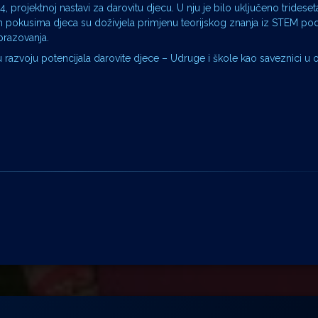
, projektnoj nastavi za darovitu djecu. U nju je bilo uključeno trideset
m pokusima djeca su doživjela primjenu teorijskog znanja iz STEM po
obrazovanja.
 u razvoju potencijala darovite djece – Udruge i škole kao saveznici u