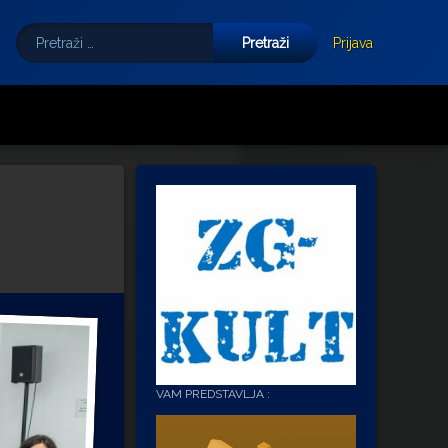
Pretraži:
Tube
E-mail
Prijava
VAM PREDSTAVLJA :