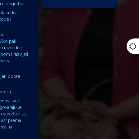
ća u Zagrebu.
olazi do
tode i
 su
. Ako pak
ika razredne
pom i razvijati
ine za
mjeri dobre
nosti.
ćnosti već
dgovarajuće
i surađuje sa
trast prema
ristina