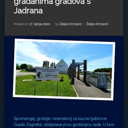
građanima gradova s
Impressum
Milenko Strižak
Jadrana
Drugi autori
Drugi autori
Kategorije:
Posted on
17. lipnja 2020.
by
Željko Krznarić
Željko Krznarić
Matea Andrić
Ljiljana Lekanić-Kljaić
Željko Krznarić
Mario Lovreković
Miroslav Šantek
Spomengaj, groblje i krematorij za kućne ljubimce
Grada Zagreba, obilježava prvu godišnjicu rada. U tom