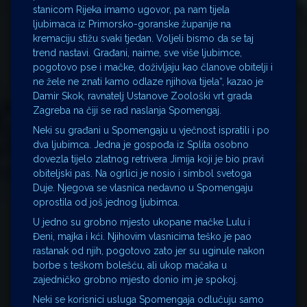
stanicom Rijeka imamo ugovor, pa nam tijela
ljubimaca iz Primorsko-goranske županije na
kremaciju stižu svaki tjedan. Voljeli bismo da se taj
trend nastavi. Građani, naime, sve više ljubimce,
pogotovo pse i mačke, doživljaju kao članove obitelji i
ne žele ne znati kamo odlaze njihova tijela“, kazao je
Damir Skok, ravnatelj Ustanove Zoološki vrt grada
Zagreba na čiji se rad naslanja Spomengaj.
Neki su građani u Spomengaju u vječnost ispratili i po
dva ljubimca. Jedna je gospođa iz Splita osobno
dovezla tijelo zlatnog retrivera Jimija koji je bio pravi
obiteljski pas. Na ogrlici je nosio i simbol svetoga
Duje. Njegova se vlasnica nedavno u Spomengaju
oprostila od još jednog ljubimca.
U jedno su grobno mjesto ukopane mačke Lulu i
Đeni, majka i kći. Njihovim vlasnicima teško je pao
rastanak od njih, pogotovo zato jer su uginule nakon
borbe s teškom bolešću, ali ukop mačaka u
zajedničko grobno mjesto donio im je spokoj.
Neki se korisnici usluga Spomengaja odlučuju samo