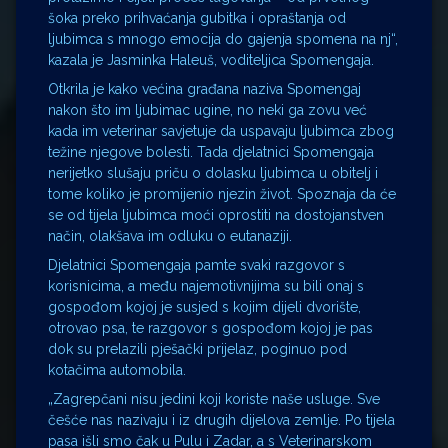
šoka preko prihvaćanja gubitka i opraštanja od
ljubimca s mnogo emocija do gajenja spomena na nj“,
kazala je Jasminka Haleuš, voditeljica Spomengaja.
Otkrila je kako većina građana naziva Spomengaj
nakon što im ljubimac ugine, no neki ga zovu već
kada im veterinar savjetuje da uspavaju ljubimca zbog
težine njegove bolesti. Tada djelatnici Spomengaja
nerijetko slušaju priču o dolasku ljubimca u obitelj i
tome koliko je promijenio njezin život. Spoznaja da će
se od tijela ljubimca moći oprostiti na dostojanstven
način, olakšava im odluku o eutanaziji.
Djelatnici Spomengaja pamte svaki razgovor s
korisnicima, a među najemotivnijima su bili onaj s
gospođom kojoj je susjed s kojim dijeli dvorište,
otrovao psa, te razgovor s gospođom kojoj je pas
dok su prelazili pješački prijelaz, poginuo pod
kotačima automobila.
„Zagrepčani nisu jedini koji koriste naše usluge. Sve
češće nas nazivaju i iz drugih dijelova zemlje. Po tijela
pasa išli smo čak u Pulu i Zadar, a s Veterinarskom