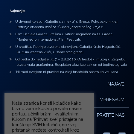
Najnovije:
U drvenoj korablji „Galerije uz rijeku“ u Brestu Pokupskom kraj
Petrinje otvorena izložba “Čuvari ljepote našeg kraja 2”
Film Daniela Pavlića ‘Prašina u vitrini’ nagrađen na 12. Green
Montenegro International Film Festivalu
U središtu Petrinje otvorena obnovljena Galerija Krsto Hegedušić:
Kultura vraćena kući, u samo srce grada!
Od petka do nedjelje (31.7. – 2.8.2026.) Arheološki muzej u Zagrebu
otvara vrata građanima: Besplatan ulaz kao zaklon od toplinskog vala
‘Ni med cvetjem ni pravice’ na Aleji hrvatskih sportskih velikana
NAJAVE
IMPRESSUM
Naša stranica koristi kolačiće kako
bismo vam iskustvo posjete našem
portalu učinili bržim i kvalitetnijim.
PRATITE NAS
Klikom na "Prihvati sve" pristajete na
korištenje SVIH kolačića, no svoj
pristanak možete kontrolirati kroz