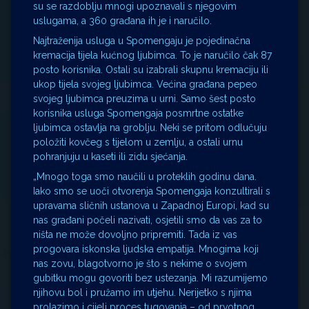
su se razdoblju mnogi upoznavali s njegovim
uslugama, a 360 građana ih je i naručilo.
Najtraženija usluga u Spomengaju je pojedinačna
kremacija tijela kućnog ljubimca. To je naručilo čak 87
posto korisnika. Ostali su izabrali skupnu kremaciju ili
ukop tijela svojeg ljubimca. Većina građana pepeo
svojeg ljubimca preuzima u urni. Samo šest posto
korisnika usluga Spomengaja posmrtne ostatke
ljubimca ostavlja na groblju. Neki se pritom odlučuju
položiti kovčeg s tijelom u zemlju, a ostali urnu
pohranjuju u kaseti ili zidu sjećanja.
„Mnogo toga smo naučili u proteklih godinu dana.
Iako smo se uoči otvorenja Spomengaja konzultirali s
upravama sličnih ustanova u Zapadnoj Europi, kad su
nas građani počeli nazivati, osjetili smo da vas za to
ništa ne može dovoljno pripremiti. Tada iz vas
progovara iskonska ljudska empatija. Mnogima koji
nas zovu, blagotvorno je što s nekime o svojem
gubitku mogu govoriti bez ustezanja. Mi razumijemo
njihovu bol i pružamo im utjehu. Nerijetko s njima
prolazimo i cijeli proces tugovanja – od prvotnog