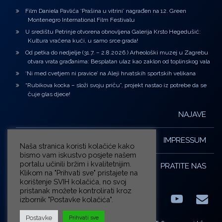
Film Daniela Pavlića ‘Prašina u vitrini’ nagrađen na 12. Green
Montenegro International Film Festivalu
U središtu Petrinje otvorena obnovljena Galerija Krsto Hegedušić:
Kultura vraćena kući, u samo srce grada!
Od petka do nedjelje (31.7. – 2.8.2026.) Arheološki muzej u Zagrebu
otvara vrata građanima: Besplatan ulaz kao zaklon od toplinskog vala
‘Ni med cvetjem ni pravice’ na Aleji hrvatskih sportskih velikana
“Rubikova kocka – složi svoju priču”, projekt nastao iz potrebe da se
čuje glas djece!
NAJAVE
IMPRESSUM
Naša stranica koristi kolačiće kako
bismo vam iskustvo posjete našem
portalu učinili bržim i kvalitetnijim.
PRATITE NAS
Klikom na "Prihvati sve" pristajete na
korištenje SVIH kolačića, no svoj
pristanak možete kontrolirati kroz
izbornik "Postavke kolačića".
Facebook
LinkedIn
YouTub
E-m
X.com
Postavke
Prihvati sve