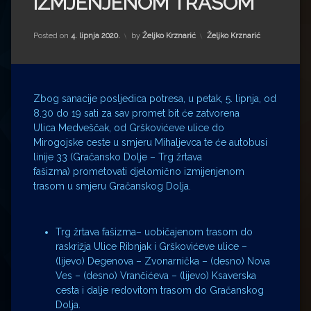
IZMJENJENOM TRASOM
Impressum
Milenko Strižak
Drugi autori
Drugi autori
Kategorije:
Posted on
4. lipnja 2020.
by
Željko Krznarić
Željko Krznarić
Matea Andrić
Zbog sanacije posljedica potresa, u petak, 5. lipnja, od
Ljiljana Lekanić-Kljaić
8.30 do 19 sati za sav promet bit će zatvorena
Ulica Medveščak, od Grškovićeve ulice do
Željko Krznarić
Mirogojske ceste u smjeru Mihaljevca te će autobusi
linije 33 (Gračansko Dolje – Trg žrtava
Mario Lovreković
fašizma) prometovati djelomično izmijenjenom
trasom u smjeru Gračanskog Dolja.
Miroslav Šantek
Trg žrtava fašizma– uobičajenom trasom do
raskrižja Ulice Ribnjak i Grškovićeve ulice –
(lijevo) Degenova – Zvonarnička – (desno) Nova
Ves – (desno) Vrančićeva – (lijevo) Ksaverska
cesta i dalje redovitom trasom do Gračanskog
Dolja.