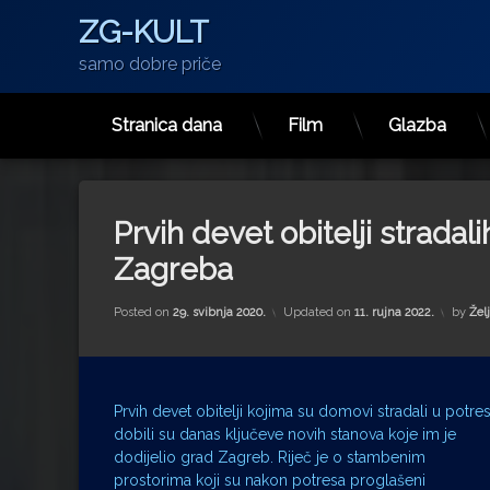
ZG-KULT
samo dobre priče
Stranica dana
Film
Glazba
Preskoči
na
sadržaj
Prvih devet obitelji strada
Zagreba
Posted on
29. svibnja 2020.
Updated on
11. rujna 2022.
by
Žel
Prvih devet obitelji kojima su domovi stradali u potre
dobili su danas ključeve novih stanova koje im je
dodijelio grad Zagreb. Riječ je o stambenim
prostorima koji su nakon potresa proglašeni