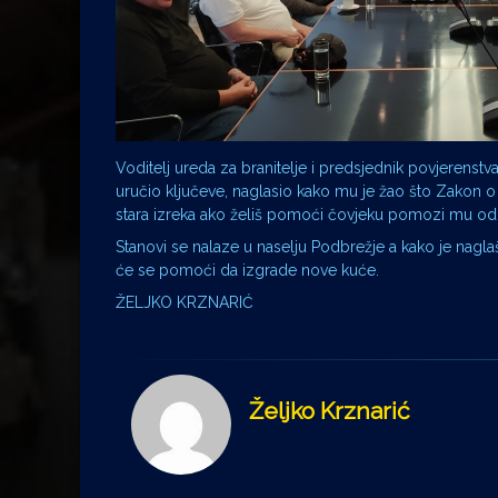
Voditelj ureda za branitelje i predsjednik povjeren
uručio ključeve, naglasio kako mu je žao što Zakon o
stara izreka ako želiš pomoći čovjeku pomozi mu o
Stanovi se nalaze u naselju Podbrežje a kako je nag
će se pomoći da izgrade nove kuće.
ŽELJKO KRZNARIĆ
Željko Krznarić