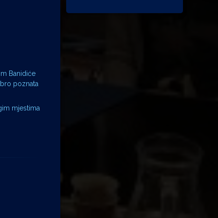
om Banidiće
obro poznata
ugim mjestima