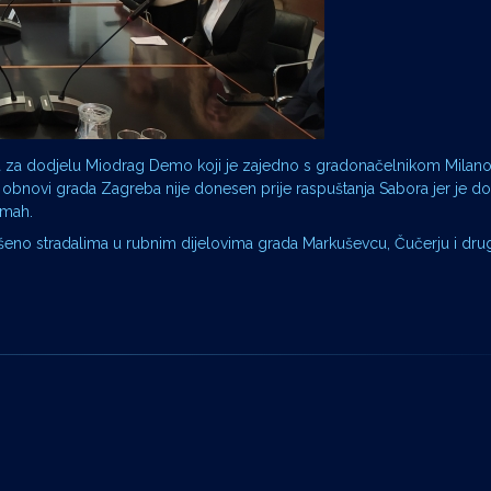
stva za dodjelu Miodrag Demo koji je zajedno s gradonačelnikom Milan
 obnovi grada Zagreba nije donesen prije raspuštanja Sabora jer je d
dmah.
lašeno stradalima u rubnim dijelovima grada Markuševcu, Čučerju i dr