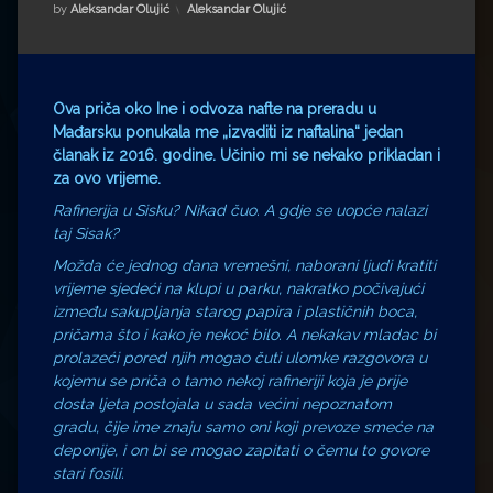
Impressum
Milenko Strižak
Kategorije:
by
Aleksandar Olujić
Aleksandar Olujić
Drugi autori
Drugi autori
Matea Andrić
Ova priča oko Ine i odvoza nafte na preradu u
Mađarsku ponukala me „izvaditi iz naftalina“ jedan
članak iz 2016. godine. Učinio mi se nekako prikladan i
Ljiljana Lekanić-Kljaić
za ovo vrijeme.
Rafinerija u Sisku? Nikad čuo. A gdje se uopće nalazi
Željko Krznarić
taj Sisak?
Možda će jednog dana vremešni, naborani ljudi kratiti
Mario Lovreković
vrijeme sjedeći na klupi u parku, nakratko počivajući
između sakupljanja starog papira i plastičnih boca,
Miroslav Šantek
pričama što i kako je nekoć bilo. A nekakav mladac bi
prolazeći pored njih mogao čuti ulomke razgovora u
kojemu se priča o tamo nekoj rafineriji koja je prije
dosta ljeta postojala u sada većini nepoznatom
gradu, čije ime znaju samo oni koji prevoze smeće na
deponije, i on bi se mogao zapitati o čemu to govore
stari fosili.