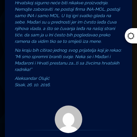
Hrvatskoj sigurno neće biti nikakve proizvodnje.
Nemojte zaboraviti: ne postoji firma INA-MOL, postoji
samo INA i samo MOL. U toj igri svatko gleda na
sebe. Mađari su u prednosti jer im čvrsto leđa čuva
njihova vlada, a što se čuvanja leđa na našoj strani
tiče, da sam ja u Ini često bih pogledavao preko
ramena da vidim tko se to smiješi iza mene.
Na kraju bih citirao jednog svog prijatelja koji je rekao:
“Mi smo spremni braniti svoje. Neka se i Mađari i
Mađaroni i Hrvati prestanu za….ti sa živcima hrvatskih
radnika!”
Aleksandar Olujić
Sisak,
26. 10. 2016.