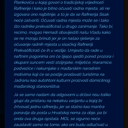
Plenkovića u kojoj govori o tradicijskoj vrijednosti
Rafinerije i kako je bitno očuvati radna mjesta, ali ne
izgovara ono najbitnije, a to je da se Rafinerija Sisak
neće zatvoriti. Očuvati radna mjesta može se i tako
što radnike prekvalificiraš u drugo zanimanje. Tako bi,
recimo, mogao Hernadi obavijestiti našu Vladu kako
se ne moraju brinuti jer je on našao rješenje za
očuvanje radnih mjesta u sisačkoj Rafineriji.
Prekvalificirati će ih u vezilje. Umjesto da rade u
naftnim pogonima oni će lijepo sjediti pored prozora i
okupani suncem vesti stoljnjake, miljetiće, maramice,
podvezice i nakurnjake s mađarskim narodnim
motivima koji će se poslije prodavati turistima na
Jadranu kao autohtoni kulturni proizvodi domicilnog
mađarskog stanovništva.
Ja se samo nadam da odgovorni u državi nisu toliko
glupi da pristanu na nekakvu varijantu u kojoj bi
žrtvovali jednu rafineriju, jer se stalno kao mantra
ponavlja da posla u Hrvatskoj nema za obje, pa bi
onda ova druga opstala. MOL se sigurno neće
zaustaviti samo na tome, ako oni budu odlučivali u