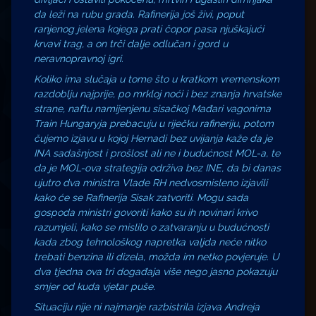
da leži na rubu grada. Rafinerija još živi, poput
ranjenog jelena kojega prati čopor pasa njuškajući
krvavi trag, a on trči dalje odlučan i gord u
neravnopravnoj igri.
Koliko ima slučaja u tome što u kratkom vremenskom
razdoblju najprije, po mrkloj noći i bez znanja hrvatske
strane, naftu namijenjenu sisačkoj Mađari vagonima
Train Hungaryja prebacuju u riječku rafineriju, potom
čujemo izjavu u kojoj Hernadi bez uvijanja kaže da je
INA sadašnjost i prošlost ali ne i budućnost MOL-a, te
da je MOL-ova strategija održiva bez INE, da bi danas
ujutro dva ministra Vlade RH nedvosmisleno izjavili
kako će se Rafinerija Sisak zatvoriti. Mogu sada
gospoda ministri govoriti kako su ih novinari krivo
razumjeli, kako se mislilo o zatvaranju u budućnosti
kada zbog tehnološkog napretka valjda neće nitko
trebati benzina ili dizela, možda im netko povjeruje. U
dva tjedna ova tri događaja više nego jasno pokazuju
smjer od kuda vjetar puše.
Situaciju nije ni najmanje razbistrila izjava Andreja