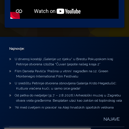
Najnovije:
U drvenoj korablji „Galerije uz rijeku“ u Brestu Pokupskom kraj
Petrinje otvorena izložba “Čuvari ljepote našeg kraja 2”
Film Daniela Pavlića ‘Prašina u vitrini’ nagrađen na 12. Green
Montenegro International Film Festivalu
U središtu Petrinje otvorena obnovljena Galerija Krsto Hegedušić:
Kultura vraćena kući, u samo srce grada!
Od petka do nedjelje (31.7. – 2.8.2026.) Arheološki muzej u Zagrebu
otvara vrata građanima: Besplatan ulaz kao zaklon od toplinskog vala
‘Ni med cvetjem ni pravice’ na Aleji hrvatskih sportskih velikana
NAJAVE