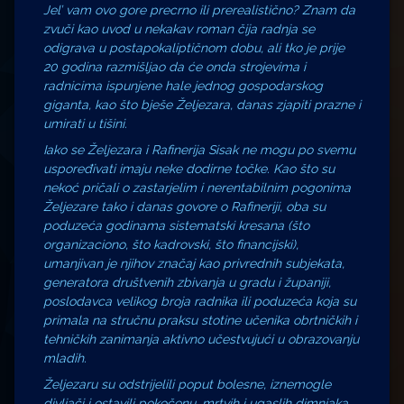
Jel’ vam ovo gore precrno ili prerealistično? Znam da
zvuči kao uvod u nekakav roman čija radnja se
odigrava u postapokaliptičnom dobu, ali tko je prije
20 godina razmišljao da će onda strojevima i
radnicima ispunjene hale jednog gospodarskog
giganta, kao što bješe Željezara, danas zjapiti prazne i
umirati u tišini.
Iako se Željezara i Rafinerija Sisak ne mogu po svemu
uspoređivati imaju neke dodirne točke. Kao što su
nekoć pričali o zastarjelim i nerentabilnim pogonima
Željezare tako i danas govore o Rafineriji, oba su
poduzeća godinama sistematski kresana (što
organizaciono, što kadrovski, što financijski),
umanjivan je njihov značaj kao privrednih subjekata,
generatora društvenih zbivanja u gradu i županiji,
poslodavca velikog broja radnika ili poduzeća koja su
primala na stručnu praksu stotine učenika obrtničkih i
tehničkih zanimanja aktivno učestvujući u obrazovanju
mladih.
Željezaru su odstrijelili poput bolesne, iznemogle
divljači i ostavili pokočenu, mrtvih i ugaslih dimnjaka