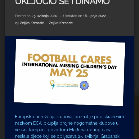
UKLJUČIO SE I DINAMO
Impressum
Milenko Strižak
Drugi autori
Drugi autori
Posted on
25. svibnja 2020.
Updated on
16. lipnja 2022.
Kategorije:
by
Željko Krznarić
Željko Krznarić
Matea Andrić
Ljiljana Lekanić-Kljaić
Željko Krznarić
Mario Lovreković
Miroslav Šantek
Europsko udruženje klubova, poznatije pod skraćenim
nazivom ECA, okuplja brojne nogometne klubove u
velikoj kampanji povodom Međunarodnog dana
nestale djece koji se obilježava 25. svibnja. Građanski