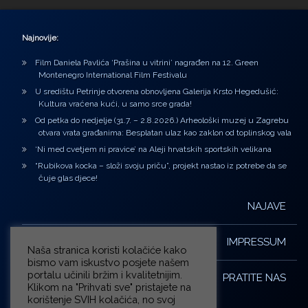
Najnovije:
Film Daniela Pavlića ‘Prašina u vitrini’ nagrađen na 12. Green
Montenegro International Film Festivalu
U središtu Petrinje otvorena obnovljena Galerija Krsto Hegedušić:
Kultura vraćena kući, u samo srce grada!
Od petka do nedjelje (31.7. – 2.8.2026.) Arheološki muzej u Zagrebu
otvara vrata građanima: Besplatan ulaz kao zaklon od toplinskog vala
‘Ni med cvetjem ni pravice’ na Aleji hrvatskih sportskih velikana
“Rubikova kocka – složi svoju priču”, projekt nastao iz potrebe da se
čuje glas djece!
NAJAVE
IMPRESSUM
Naša stranica koristi kolačiće kako
bismo vam iskustvo posjete našem
portalu učinili bržim i kvalitetnijim.
PRATITE NAS
Klikom na "Prihvati sve" pristajete na
korištenje SVIH kolačića, no svoj