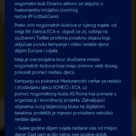
nogometni klub Dinamo aktivno se uključio u
hvalevrijednu inicijativu izvornog
naziva #FootballCares.
Preko 200 nogometnih klubova iz cijelog svijeta, od
čega 86 članica ECA-e, objavit će 25. svibnja na
službenim Twitter profilima posebnu objavu koja
uključuje poruku kampanje i video nestale djece
diljem Europe i svijeta.
Ideja je ove inicijative kroz društvene mreže
nogometnih klubova koje imaju iznimno velik doseg,
pokušati pronaći nestalu djecu.
Kampanju su pokrenuli Međunarodni centar za nestalu
i zlostavljanu djecu (ICMEC) i ECA, uz
pomoć nogometnog kluba AS Roma koji pomaže u
organizaciji i koordinaciji projekta. Zahvaljujući
objavama ovog talijanskog kluba na digitalnim
kanalima, proteklih je mjeseci pronađeno nekoliko
nestale djece.
– Svake godine diljem svijeta nestane više od milijun
djece. Čast nam je što ćemo ove godine dobiti