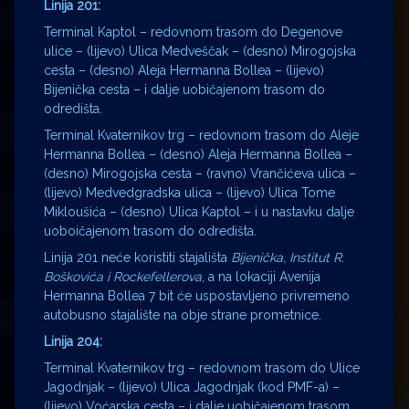
Linija 201:
Terminal Kaptol – redovnom trasom do Degenove
ulice – (lijevo) Ulica Medveščak – (desno) Mirogojska
cesta – (desno) Aleja Hermanna Bollea – (lijevo)
Bijenička cesta – i dalje uobičajenom trasom do
odredišta.
Terminal Kvaternikov trg – redovnom trasom do Aleje
Hermanna Bollea – (desno) Aleja Hermanna Bollea –
(desno) Mirogojska cesta – (ravno) Vrančićeva ulica –
(lijevo) Medvedgradska ulica – (lijevo) Ulica Tome
Mikloušića – (desno) Ulica Kaptol – i u nastavku dalje
uoboičajenom trasom do odredišta.
Linija 201 neće koristiti stajališta
Bijenička, Institut R.
Boškovića i Rockefellerova
, a na lokaciji Avenija
Hermanna Bollea 7 bit će uspostavljeno privremeno
autobusno stajalište na obje strane prometnice.
Linija 204:
Terminal Kvaternikov trg – redovnom trasom do Ulice
Jagodnjak – (lijevo) Ulica Jagodnjak (kod PMF-a) –
(lijevo) Voćarska cesta – i dalje uobičajenom trasom