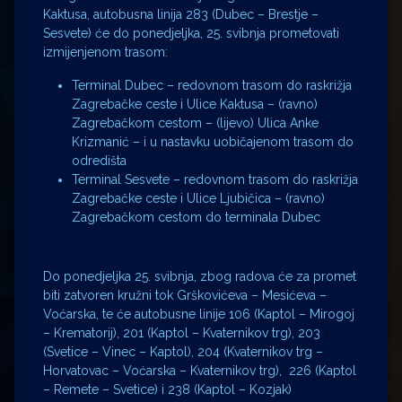
Kaktusa, autobusna linija 283 (Dubec – Brestje –
Sesvete) će do ponedjeljka, 25. svibnja prometovati
izmijenjenom trasom:
Terminal Dubec – redovnom trasom do raskrižja
Zagrebačke ceste i Ulice Kaktusa – (ravno)
Zagrebačkom cestom – (lijevo) Ulica Anke
Krizmanić – i u nastavku uobičajenom trasom do
odredišta
Terminal Sesvete – redovnom trasom do raskrižja
Zagrebačke ceste i Ulice Ljubičica – (ravno)
Zagrebačkom cestom do terminala Dubec
Do ponedjeljka 25. svibnja, zbog radova će za promet
biti zatvoren kružni tok Grškovićeva – Mesićeva –
Voćarska, te će autobusne linije 106 (Kaptol – Mirogoj
– Krematorij), 201 (Kaptol – Kvaternikov trg), 203
(Svetice – Vinec – Kaptol), 204 (Kvaternikov trg –
Horvatovac – Voćarska – Kvaternikov trg), 226 (Kaptol
– Remete – Svetice) i 238 (Kaptol – Kozjak)