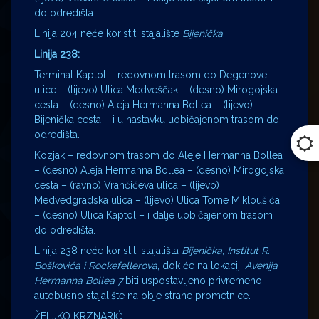
do odredišta.
Linija 204 neće koristiti stajalište
Bijenička.
Linija 238:
Terminal Kaptol – redovnom trasom do Degenove
ulice – (lijevo) Ulica Medveščak – (desno) Mirogojska
cesta – (desno) Aleja Hermanna Bollea – (lijevo)
Bijenička cesta – i u nastavku uobičajenom trasom do
odredišta.
Kozjak – redovnom trasom do Aleje Hermanna Bollea
– (desno) Aleja Hermanna Bollea – (desno) Mirogojska
cesta – (ravno) Vrančićeva ulica – (lijevo)
Medvedgradska ulica – (lijevo) Ulica Tome Mikloušića
– (desno) Ulica Kaptol – i dalje uobičajenom trasom
do odredišta.
Linija 238 neće koristiti stajališta
Bijenička, Institut R.
Boškovića i Rockefellerova
, dok će na lokaciji
Avenija
Hermanna Bollea 7
biti uspostavljeno privremeno
autobusno stajalište na obje strane prometnice.
ŽELJKO KRZNARIĆ