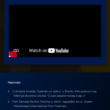
Najnovije:
U drvenoj korablji „Galerije uz rijeku“ u Brestu Pokupskom kraj
Petrinje otvorena izložba “Čuvari ljepote našeg kraja 2”
Film Daniela Pavlića ‘Prašina u vitrini’ nagrađen na 12. Green
Montenegro International Film Festivalu