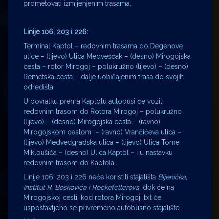
prometovati izmijenjenim trasama.
Linije 106, 203 i 226:
Terminal Kaptol – redovnim trasama do Degenove
ulice – (lijevo) Ulica Medveščak – (desno) Mirogojska
cesta – rotor Mirogoj – polukružno (lijevo) – (desno)
Remetska cesta – dalje uobičajenim trasa do svojih
odredišta
U povratku prema Kaptolu autobusi će voziti
redovnim trasom do Rotora Mirogoj – polukružno
(lijevo) – (desno) Mirogojska cesta – (ravno)
Mirogojskom cestom – (ravno) Vrančićeva ulica –
(lijevo) Medvedgradska ulica – (lijevo) Ulica Tome
Mikloušića – (desno) Ulica Kaptol – i u nastavku
redovnim trasom do Kaptola.
Linije 106, 203 i 226 neće koristiti stajališta
Bijenička,
Institut R. Boškovića i Rockefellerova
, dok će na
Mirogojskoj cesti, kod rotora Mirogoj, bit će
uspostavljeno se privremeno autobusno stajalište.