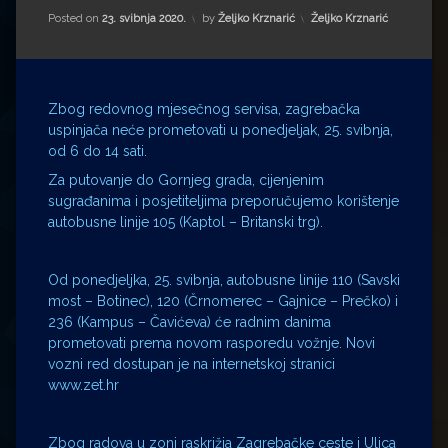
Impressum
Milenko Strižak
Kategorije:
Posted on
23. svibnja 2020.
by
Željko Krznarić
Željko Krznarić
Drugi autori
Drugi autori
Matea Andrić
Zbog redovnog mjesečnog servisa, zagrebačka
uspinjača neće prometovati u ponedjeljak, 25. svibnja,
Ljiljana Lekanić-Kljaić
od 6 do 14 sati.
Za putovanje do Gornjeg grada, cijenjenim
Željko Krznarić
sugrađanima i posjetiteljima preporučujemo korištenje
autobusne linije 105 (Kaptol – Britanski trg).
Mario Lovreković
Od ponedjeljka, 25. svibnja, autobusne linije 110 (Savski
Miroslav Šantek
most – Botinec), 120 (Črnomerec – Gajnice – Prečko) i
236 (Kampus – Čavićeva) će radnim danima
prometovati prema novom rasporedu vožnje. Novi
vozni red dostupan je na internetskoj stranici
www.zet.hr
Zbog radova u zoni raskrižja Zagrebačke ceste i Ulica