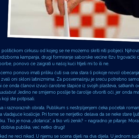
 političkom cirkusu od kojeg se ne možemo skriti niti pobjeći. Njihov
redizborna kampanja, drugi formiranje saborske većine (tzv. trgovački dio
orbe, ponovo će zaigrati u našoj kući htjeli mi to ili ne.
me ćemo ponovo imati priliku čuti sva ona stara (i pokoje novo) obećanj
zvali oni skloni latinizmima. Za posvemašnju je sreću potrebno samo d
će onda članovi izvući čarobne štapiće iz svojih plašteva, satkanih o
kadabra
! Jedino ne smijemo poslije te čarolije otvoriti oči, jer onda m
oji ste potpisali.
kova i raznoraznih obrata. Publikum s nestrpljenjem čeka početak roma
ladajuće koalicije. Pri tome se nerijetko dešava da se neke stare ljub
u. Tko je nova „dotarica“, a tko vrli ženik? – nagradno je pitanje. Mo
obiva publika, već netko drugi!
nikad ne reci nikad. U njemu se scena dijeli na dva dijela. U jednom sud