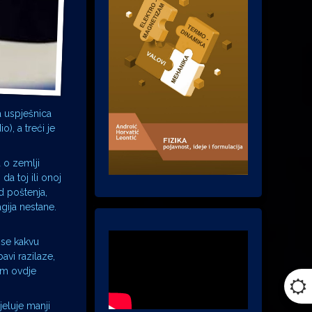
a uspješnica
), a treći je
a o zemlji
a toj ili onoj
d poštenja,
agija nestane.
nse kakvu
avi razilaze,
ram ovdje
jeluje manji