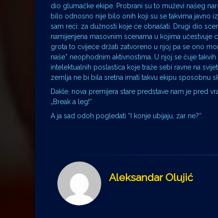
dio glumačke ekipe. Probrani su to muževi našeg nar
bilo odnosno nije bilo onih koji su se takvima javno iz
sam reći: za dužnosti koje će obnašati. Drugi dio scen
namijenjena masovnim scenama u kojima učestvuje cvije
grota to cvijeće držati zatvoreno u njoj pa se ono mor
naše” neophodnim aktivnostima. U njoj se čuje takvih fi
intelektualnih poslastica koje traže sebi ravne na svi
zemlja ne bi bila sretna imati takvu ekipu sposobnu s
Dakle, nova premijera stare predstave nam je pred v
„Break a leg!“
A ja sad odoh pogledati “I konje ubijaju, zar ne?“.
Aleksandar Olujić