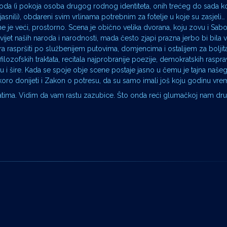
oda (i pokoja osoba drugog rodnog identiteta, onih trećeg do sada ko
jasnili), obdareni svim vrlinama potrebnim za fotelje u koje su zasjeli… 
e je veći, prostorno. Scena je obično velika dvorana, koju zovu i Sabo
t naših naroda i narodnosti, mada često zjapi prazna jerbo bi bila vel
a raspršiti po službenijem putovima, domjencima i ostalijem za boljita
lozofskih traktata, recitala najprobranije poezije, demokratskih rasprav
jetu i šire. Kada se spoje obje scene postaje jasno u čemu je tajna naše
koro donijeti i Zakon o potresu, da su samo imali još koju godinu vre
ratima. Vidim da vam rastu zazubice. Što onda reći glumačkoj nam dru