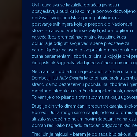
Ovih dana sva se kazališta obraćaju javnosti i
obavještavaju publiku kako im je ponovo dozvoljeno
održavati svoje predstave pred publikom, uz
poštivanje svih mjera koje je preporučio Nacionalni
stožer – naravno. Vodeći se, valjda, istom logikom i
najveća (bez premca) nacionalna kazališna kuća
odlučila je odigrati svoje već viđene predstave za
narod. Riječ je, naravno, o sveprisutnom nacionalnom
zvana parlamentarni izbori u tri čina, u kojoj je prvi p
čin epski okršaj junaka vladajuće većine protiv onih op
Ne znam koji od ta tri čina je uzbudljiviji? Prvi u ko
Dembeliji, iliti
felix Croatia
kako bi našu sretnu zemlju 
stranci damo bezrezervnu podršku na izborima i njeni 
moralnog integriteta i stručne kompetentnosti, i
abra
To vam je ono pisano sitnim slovima na kraju ugovora k
Drugi je čin vrlo dinamičan i prepun trčkaranja, sko
Romeo i Julija mogu samo sanjati, odnosno formiranja v
ali zato svjedočimo nekim novim šaputanjima na jastuk
odmah reći kako nagradu za točan odgovor nikad ne d
Treći čin je najduži – barem je do sada bilo tako, ali 