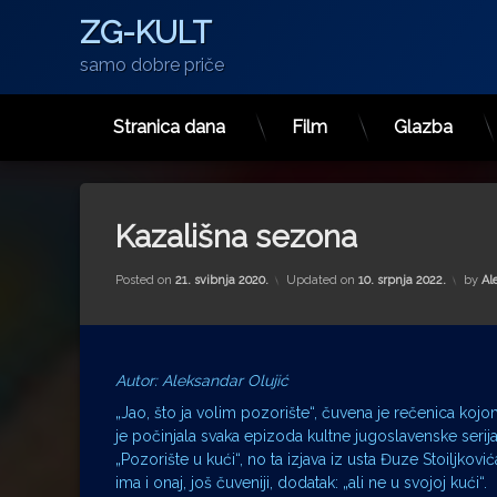
ZG-KULT
samo dobre priče
Stranica dana
Film
Glazba
Preskoči
na
sadržaj
Kazališna sezona
Posted on
21. svibnja 2020.
Updated on
10. srpnja 2022.
by
Al
Autor: Aleksandar Olujić
„Jao, što ja volim pozorište“, čuvena je rečenica koj
je počinjala svaka epizoda kultne jugoslavenske serij
„Pozorište u kući“, no ta izjava iz usta Đuze Stoiljković
ima i onaj, još čuveniji, dodatak: „ali ne u svojoj kući“.