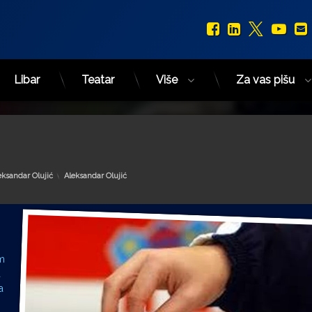
Facebook
LinkedIn
X.com
You
Libar
Teatar
Više
Za vas pišu
Kategorije:
eksandar Olujić
Aleksandar Olujić
om
a
a