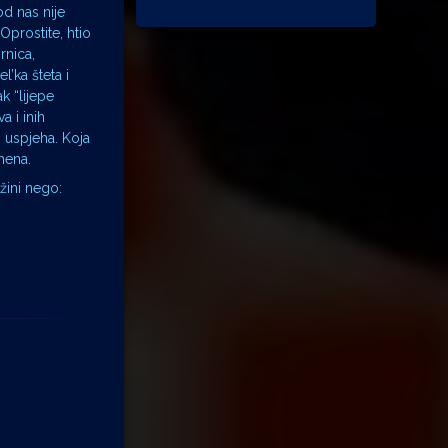
d nas nije
Oprostite, htio
rnica,
’ka šteta i
k “lijepe
a i inih
g uspjeha. Koja
mena.
žini nego: