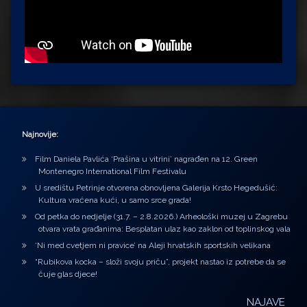
Najnovije:
Film Daniela Pavlića ‘Prašina u vitrini’ nagrađen na 12. Green
Montenegro International Film Festivalu
U središtu Petrinje otvorena obnovljena Galerija Krsto Hegedušić:
Kultura vraćena kući, u samo srce grada!
Od petka do nedjelje (31.7. – 2.8.2026.) Arheološki muzej u Zagrebu
otvara vrata građanima: Besplatan ulaz kao zaklon od toplinskog vala
‘Ni med cvetjem ni pravice’ na Aleji hrvatskih sportskih velikana
“Rubikova kocka – složi svoju priču”, projekt nastao iz potrebe da se
čuje glas djece!
NAJAVE