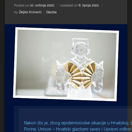
Impressum
Milenko Strižak
Posted on
10. svibnja 2020.
Updated on
6. lipnja 2022.
Kategorije:
by
Željko Krznarić
Glazba
Drugi autori
Drugi autori
Matea Andrić
Ljiljana Lekanić-Kljaić
Željko Krznarić
Mario Lovreković
Miroslav Šantek
Nakon što je, zbog epidemiološke situacije u Hrvatskoj,
Porina, Unison – Hrvatski glazbeni savez i Upravni odbor 