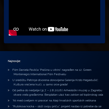
Najnovije:
Film Daniela Pavlića ‘Prašina u vitrini’ nagrađen na 12. Green
Montenegro International Film Festivalu
U središtu Petrinje otvorena obnovljena Galerija Krsto Hegedušić:
Kultura vraćena kući, u samo srce grada!
Od petka do nedjelje (31.7. – 2.8.2026.) Arheološki muzej u Zagrebu
otvara vrata građanima: Besplatan ulaz kao zaklon od toplinskog vala
‘Ni med cvetjem ni pravice’ na Aleji hrvatskih sportskih velikana
“Rubikova kocka – složi svoju priču”, projekt nastao iz potrebe da se