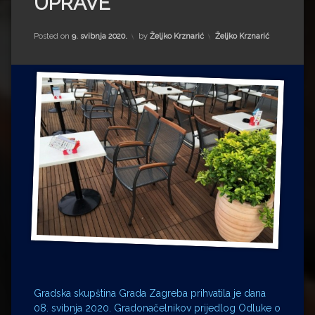
UPRAVE
Impressum
Milenko Strižak
Drugi autori
Drugi autori
Kategorije:
Posted on
9. svibnja 2020.
by
Željko Krznarić
Željko Krznarić
Matea Andrić
Ljiljana Lekanić-Kljaić
Željko Krznarić
Mario Lovreković
Miroslav Šantek
Gradska skupština Grada Zagreba prihvatila je dana
08. svibnja 2020. Gradonačelnikov prijedlog Odluke o