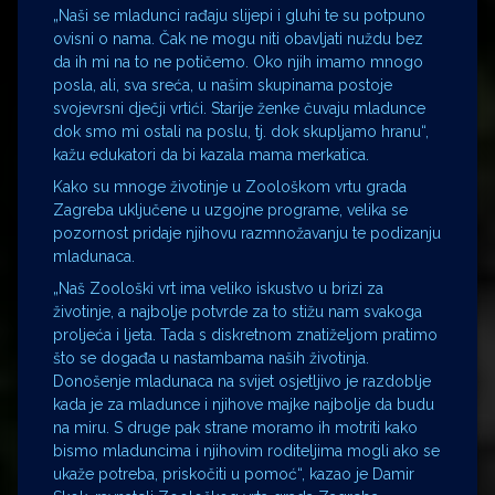
„Naši se mladunci rađaju slijepi i gluhi te su potpuno
ovisni o nama. Čak ne mogu niti obavljati nuždu bez
da ih mi na to ne potičemo. Oko njih imamo mnogo
posla, ali, sva sreća, u našim skupinama postoje
svojevrsni dječji vrtići. Starije ženke čuvaju mladunce
dok smo mi ostali na poslu, tj. dok skupljamo hranu“,
kažu edukatori da bi kazala mama merkatica.
Kako su mnoge životinje u Zoološkom vrtu grada
Zagreba uključene u uzgojne programe, velika se
pozornost pridaje njihovu razmnožavanju te podizanju
mladunaca.
„Naš Zoološki vrt ima veliko iskustvo u brizi za
životinje, a najbolje potvrde za to stižu nam svakoga
proljeća i ljeta. Tada s diskretnom znatiželjom pratimo
što se događa u nastambama naših životinja.
Donošenje mladunaca na svijet osjetljivo je razdoblje
kada je za mladunce i njihove majke najbolje da budu
na miru. S druge pak strane moramo ih motriti kako
bismo mladuncima i njihovim roditeljima mogli ako se
ukaže potreba, priskočiti u pomoć“, kazao je Damir