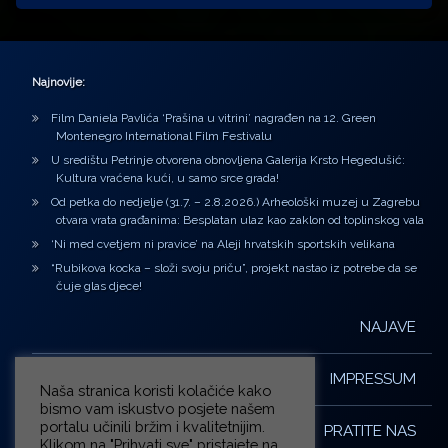
Najnovije:
Film Daniela Pavlića ‘Prašina u vitrini’ nagrađen na 12. Green
Montenegro International Film Festivalu
U središtu Petrinje otvorena obnovljena Galerija Krsto Hegedušić:
Kultura vraćena kući, u samo srce grada!
Od petka do nedjelje (31.7. – 2.8.2026.) Arheološki muzej u Zagrebu
otvara vrata građanima: Besplatan ulaz kao zaklon od toplinskog vala
‘Ni med cvetjem ni pravice’ na Aleji hrvatskih sportskih velikana
“Rubikova kocka – složi svoju priču”, projekt nastao iz potrebe da se
čuje glas djece!
NAJAVE
IMPRESSUM
Naša stranica koristi kolačiće kako
bismo vam iskustvo posjete našem
portalu učinili bržim i kvalitetnijim.
PRATITE NAS
Klikom na "Prihvati sve" pristajete na