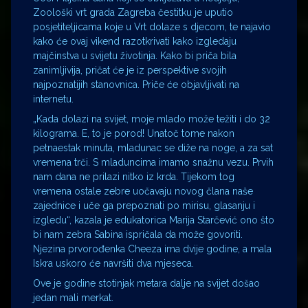
Zoološki vrt grada Zagreba čestitku je uputio
posjetiteljicama koje u Vrt dolaze s djecom, te najavio
kako će ovaj vikend razotkrivati kako izgledaju
majčinstva u svijetu životinja. Kako bi priča bila
zanimljivija, pričat će je iz perspektive svojih
najpoznatijih stanovnica. Priče će objavljivati na
internetu.
„Kada dolazi na svijet, moje mlado može težiti i do 32
kilograma. E, to je porod! Unatoč tome nakon
petnaestak minuta, mladunac se diže na noge, a za sat
vremena trči. S mladuncima imamo snažnu vezu. Prvih
nam dana ne prilazi nitko iz krda. Tijekom tog
vremena ostale zebre uočavaju novog člana naše
zajednice i uče ga prepoznati po mirisu, glasanju i
izgledu“, kazala je edukatorica Marija Starčević ono što
bi nam zebra Sabina ispričala da može govoriti.
Njezina prvorođenka Cheeza ima dvije godine, a mala
Iskra uskoro će navršiti dva mjeseca.
Ove je godine stotinjak metara dalje na svijet došao
jedan mali merkat.