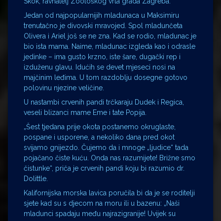
Skok, ravnatelj Zoološkog vrta grada Zagreba.
Jedan od najpopularnijih mladunaca u Maksimiru
trenutačno je divovski mravojed. Spol mladunčeta
Olivera i Ariel još se ne zna. Kad se rodio, mladunac je
bio ista mama. Naime, mladunac izgleda kao i odrasle
jedinke – ima gusto krzno, iste šare, dugački rep i
izduženu glavu. Idućih se devet mjeseci nosi na
majčinim leđima. U tom razdoblju dosegne gotovo
polovinu njezine veličine.
U nastambi crvenih pandi trčkaraju Dudek i Regica,
veseli blizanci mame Eme i tate Popija.
„Šest tjedana prije okota postanemo okruglaste,
pospane i usporene, a nekoliko dana pred okot
svijamo gnijezdo. Čujemo da i mnoge „ljudice“ tada
pojačano čiste kuću. Onda nas razumijete! Brižne smo
čistunke“, priča je crvenih pandi koju bi razumio dr.
Dolittle.
Kalifornijska morska lavica poručila bi da je se roditelji
sjete kad su s djecom na moru ili u bazenu: „Naši
mladunci spadaju među najrazigranije! Uvijek su