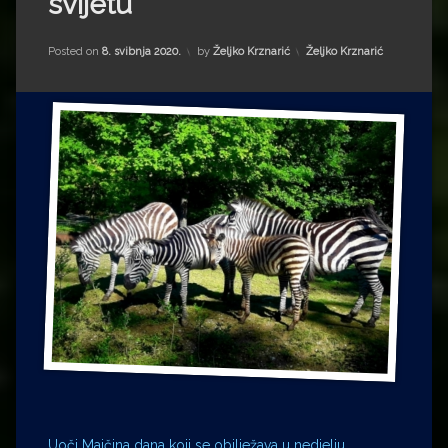
svijetu
Impressum
Milenko Strižak
Drugi autori
Drugi autori
Kategorije:
Posted on
8. svibnja 2020.
by
Željko Krznarić
Željko Krznarić
Matea Andrić
Ljiljana Lekanić-Kljaić
Željko Krznarić
Mario Lovreković
Miroslav Šantek
Uoči Majčina dana koji se obilježava u nedjelju,