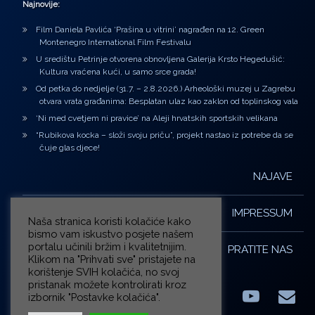
Najnovije:
Film Daniela Pavlića ‘Prašina u vitrini’ nagrađen na 12. Green
Montenegro International Film Festivalu
U središtu Petrinje otvorena obnovljena Galerija Krsto Hegedušić:
Kultura vraćena kući, u samo srce grada!
Od petka do nedjelje (31.7. – 2.8.2026.) Arheološki muzej u Zagrebu
otvara vrata građanima: Besplatan ulaz kao zaklon od toplinskog vala
‘Ni med cvetjem ni pravice’ na Aleji hrvatskih sportskih velikana
“Rubikova kocka – složi svoju priču”, projekt nastao iz potrebe da se
čuje glas djece!
NAJAVE
IMPRESSUM
Naša stranica koristi kolačiće kako
bismo vam iskustvo posjete našem
portalu učinili bržim i kvalitetnijim.
PRATITE NAS
Klikom na "Prihvati sve" pristajete na
korištenje SVIH kolačića, no svoj
pristanak možete kontrolirati kroz
izbornik "Postavke kolačića".
Facebook
LinkedIn
YouTub
E-m