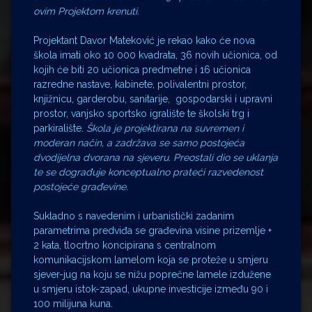
ovim Projektom krenuti.
Projektant Davor Mateković je rekao kako će nova
škola imati oko 10 000 kvadrata, 36 novih učionica, od
kojih će biti 20 učionica predmetne i 16 učionica
razredne nastave, kabinete, polivalentni prostor,
knjižnicu, garderobu, sanitarije, gospodarski i upravni
prostor, vanjsko sportsko igralište te školski trg i
parkiralište.
Škola je projektirana na suvremen i
moderan način, a zadržava se samo postojeća
dvodijelna dvorana na sjeveru. Preostali dio se uklanja
te se dograđuje konceptualno prateći razvedenost
postojeće građevine.
Sukladno s navedenim i urbanistički zadanim
parametrima predviđa se građevina visine prizemlje +
2 kata, tlocrtno koncipirana s centralnom
komunikacijskom lamelom koja se proteže u smjeru
sjever-jug na koju se nižu poprečne lamele izdužene
u smjeru istok-zapad, ukupne investicije između 90 i
100 milijuna kuna.