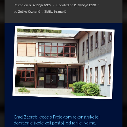
Impressum
Milenko Strižak
Posted on
8. svibnja 2020.
Updated on
8. svibnja 2020.
Kategorije:
by
Željko Krznarić
Željko Krznarić
Drugi autori
Drugi autori
Matea Andrić
Ljiljana Lekanić-Kljaić
Željko Krznarić
Mario Lovreković
Miroslav Šantek
Grad Zagreb kreće s Projektom rekonstrukcije i
dogradnje škole koji postoji od ranije. Naime,