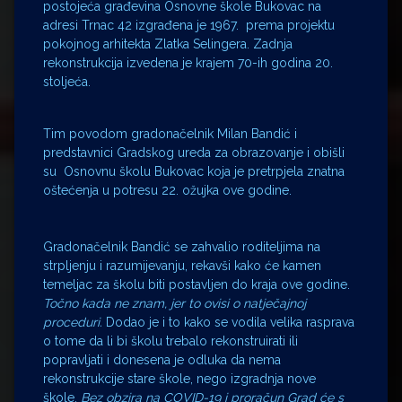
postojeća građevina Osnovne škole Bukovac na
adresi Trnac 42 izgrađena je 1967. prema projektu
pokojnog arhitekta Zlatka Selingera. Zadnja
rekonstrukcija izvedena je krajem 70-ih godina 20.
stoljeća.
Tim povodom gradonačelnik Milan Bandić i
predstavnici Gradskog ureda za obrazovanje i obišli
su Osnovnu školu Bukovac koja je pretrpjela znatna
oštećenja u potresu 22. ožujka ove godine.
Gradonačelnik Bandić se zahvalio roditeljima na
strpljenju i razumijevanju, rekavši kako će kamen
temeljac za školu biti postavljen do kraja ove godine.
Točno kada ne znam, jer to ovisi o natječajnoj
proceduri.
Dodao je i to kako se vodila velika rasprava
o tome da li bi školu trebalo rekonstruirati ili
popravljati i donesena je odluka da nema
rekonstrukcije stare škole, nego izgradnja nove
škole.
Bez obzira na COVID-19 i proračun Grad će s