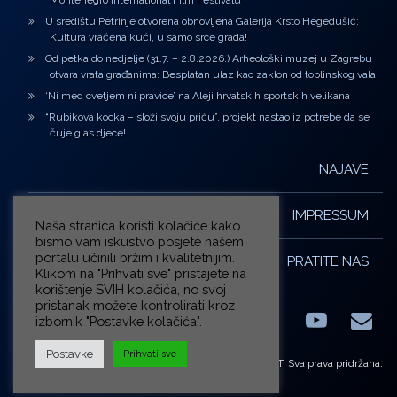
Montenegro International Film Festivalu
U središtu Petrinje otvorena obnovljena Galerija Krsto Hegedušić:
Kultura vraćena kući, u samo srce grada!
Od petka do nedjelje (31.7. – 2.8.2026.) Arheološki muzej u Zagrebu
otvara vrata građanima: Besplatan ulaz kao zaklon od toplinskog vala
‘Ni med cvetjem ni pravice’ na Aleji hrvatskih sportskih velikana
“Rubikova kocka – složi svoju priču”, projekt nastao iz potrebe da se
čuje glas djece!
NAJAVE
IMPRESSUM
Naša stranica koristi kolačiće kako
bismo vam iskustvo posjete našem
portalu učinili bržim i kvalitetnijim.
PRATITE NAS
Klikom na "Prihvati sve" pristajete na
korištenje SVIH kolačića, no svoj
pristanak možete kontrolirati kroz
izbornik "Postavke kolačića".
Facebook
LinkedIn
YouTub
E-m
X.com
Postavke
Prihvati sve
© ZG-KULT. Sva prava pridržana.