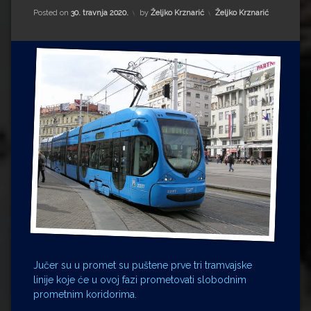
Impressum
Milenko Strižak
Kategorije:
Posted on
30. travnja 2020.
by
Željko Krznarić
Željko Krznarić
Drugi autori
Drugi autori
Matea Andrić
Ljiljana Lekanić-Kljaić
Željko Krznarić
Mario Lovreković
Miroslav Šantek
Jučer su u promet su puštene prve tri tramvajske
linije koje će u ovoj fazi prometovati slobodnim
prometnim koridorima.