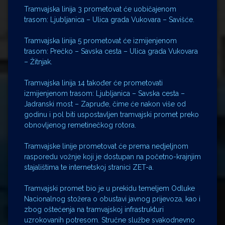
Tramvajska linija 3 prometovat će uobičajenom
trasom: Ljubljanica – Ulica grada Vukovara – Savišće.
Tramvajska linija 5 prometovat će izmijenjenom
trasom: Prečko – Savska cesta – Ulica grada Vukovara
– Žitnjak.
Tramvajska linija 14 također će prometovati
izmijenjenom trasom: Ljubljanica – Savska cesta –
Jadranski most – Zapruđe, čime će nakon više od
godinu i pol biti uspostavljen tramvajski promet preko
obnovljenog remetinečkog rotora.
Tramvajske linije prometovat će prema nedjeljnom
rasporedu vožnje koji je dostupan na početno-krajnjim
stajalištima te internetskoj stranici ZET-a.
Tramvajski promet bio je u prekidu temeljem Odluke
Nacionalnog stožera o obustavi javnog prijevoza, kao i
zbog oštećenja na tramvajskoj infrastrukturi
uzrokovanih potresom. Stručne službe svakodnevno