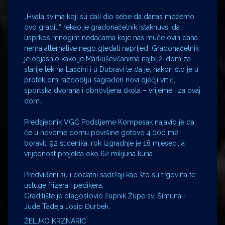
„Hvala svima koji su dali dio sebe da danas možemo
ovo graditi“ rekao je gradonačelnik istaknuvši da
usprkos mnogim nedaćama koje nas muče ovih dana
nema alternative nego gledati naprijed. Gradonačelnik
je objasnio kako je Markuševčanima najbliži dom za
starije tek na Lašćini i u Dubravi te da je, nakon što je u
proteklom razdoblju sagrađen novi dječji vrtić,
sportska dvorana i obnovljena škola – vrijeme i za ovaj
dom.
Predsjednik VGČ Podsljeme Kompesak najavio je da
će u novome domu površine gotovo 4.000 m2
boraviti 92 štićenika, rok izgradnje je 18 mjeseci, a
vrijednost projekta oko 62 milijuna kuna.
Predviđeni su i dodatni sadržaji kao što su trgovina te
usluge frizera i pedikera.
Gradilište je blagoslovio župnik Župe sv. Šimuna i
Jude Tadeja Josip Đurbek.
ŽELJKO KRZNARIĆ