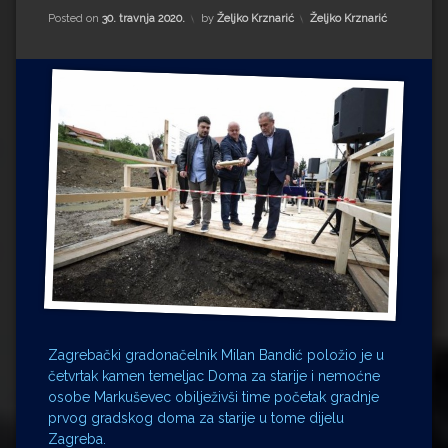
Impressum
Milenko Strižak
Kategorije:
Posted on
30. travnja 2020.
by
Željko Krznarić
Željko Krznarić
Drugi autori
Drugi autori
Matea Andrić
Ljiljana Lekanić-Kljaić
Željko Krznarić
Mario Lovreković
Miroslav Šantek
Zagrebački gradonačelnik Milan Bandić položio je u
četvrtak kamen temeljac Doma za starije i nemoćne
osobe Markuševec obilježivši time početak gradnje
prvog gradskog doma za starije u tome dijelu
Zagreba.