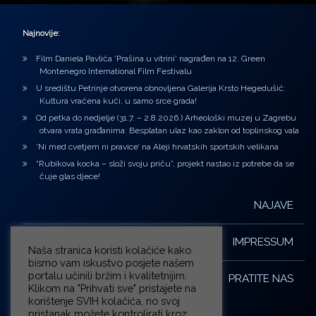
Najnovije:
Film Daniela Pavlića ‘Prašina u vitrini’ nagrađen na 12. Green
Montenegro International Film Festivalu
U središtu Petrinje otvorena obnovljena Galerija Krsto Hegedušić:
Kultura vraćena kući, u samo srce grada!
Od petka do nedjelje (31.7. – 2.8.2026.) Arheološki muzej u Zagrebu
otvara vrata građanima: Besplatan ulaz kao zaklon od toplinskog vala
‘Ni med cvetjem ni pravice’ na Aleji hrvatskih sportskih velikana
“Rubikova kocka – složi svoju priču”, projekt nastao iz potrebe da se
čuje glas djece!
NAJAVE
IMPRESSUM
Naša stranica koristi kolačiće kako
bismo vam iskustvo posjete našem
portalu učinili bržim i kvalitetnijim.
PRATITE NAS
Klikom na "Prihvati sve" pristajete na
korištenje SVIH kolačića, no svoj
pristanak možete kontrolirati kroz