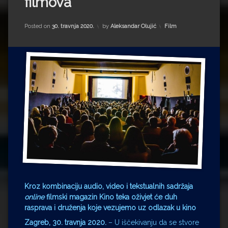
filmova
Impressum
Milenko Strižak
Drugi autori
Drugi autori
Kategorije:
Posted on
30. travnja 2020.
by
Aleksandar Olujić
Film
Matea Andrić
Ljiljana Lekanić-Kljaić
Željko Krznarić
Mario Lovreković
Miroslav Šantek
Kroz kombinaciju audio, video i tekstualnih sadržaja
online
filmski magazin Kino teka oživjet će duh
rasprava i druženja koje vezujemo uz odlazak u kino
Zagreb, 30. travnja 2020.
– U iščekivanju da se stvore