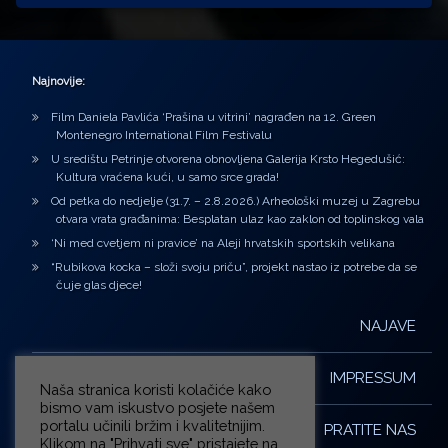
Najnovije:
Film Daniela Pavlića ‘Prašina u vitrini’ nagrađen na 12. Green
Montenegro International Film Festivalu
U središtu Petrinje otvorena obnovljena Galerija Krsto Hegedušić:
Kultura vraćena kući, u samo srce grada!
Od petka do nedjelje (31.7. – 2.8.2026.) Arheološki muzej u Zagrebu
otvara vrata građanima: Besplatan ulaz kao zaklon od toplinskog vala
‘Ni med cvetjem ni pravice’ na Aleji hrvatskih sportskih velikana
“Rubikova kocka – složi svoju priču”, projekt nastao iz potrebe da se
čuje glas djece!
NAJAVE
IMPRESSUM
Naša stranica koristi kolačiće kako
bismo vam iskustvo posjete našem
portalu učinili bržim i kvalitetnijim.
PRATITE NAS
Klikom na "Prihvati sve" pristajete na