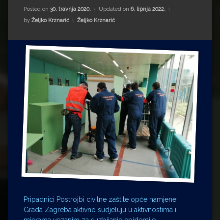
Impressum
Milenko Strižak
Posted on
30. travnja 2020.
Updated on
6. lipnja 2022.
Kategorije:
by
Željko Krznarić
Željko Krznarić
Drugi autori
Drugi autori
Matea Andrić
Ljiljana Lekanić-Kljaić
Željko Krznarić
Mario Lovreković
Miroslav Šantek
Pripadnici Postrojbi civilne zaštite opće namjene
Grada Zagreba aktivno sudjeluju u aktivnostima i