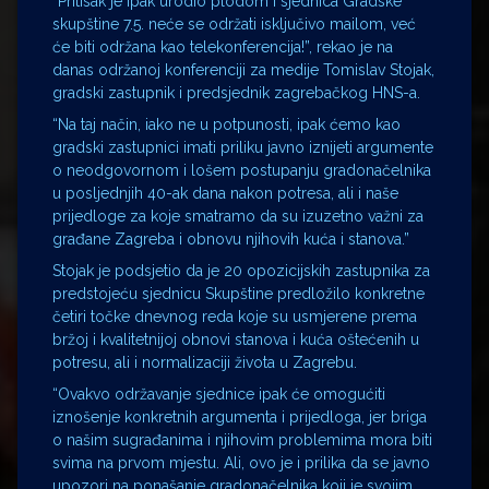
“Pritisak je ipak urodio plodom i sjednica Gradske
skupštine 7.5. neće se održati isključivo mailom, već
će biti održana kao telekonferencija!”, rekao je na
danas održanoj konferenciji za medije Tomislav Stojak,
gradski zastupnik i predsjednik zagrebačkog HNS-a.
“Na taj način, iako ne u potpunosti, ipak ćemo kao
gradski zastupnici imati priliku javno iznijeti argumente
o neodgovornom i lošem postupanju gradonačelnika
u posljednjih 40-ak dana nakon potresa, ali i naše
prijedloge za koje smatramo da su izuzetno važni za
građane Zagreba i obnovu njihovih kuća i stanova.”
Stojak je podsjetio da je 20 opozicijskih zastupnika za
predstojeću sjednicu Skupštine predložilo konkretne
četiri točke dnevnog reda koje su usmjerene prema
bržoj i kvalitetnijoj obnovi stanova i kuća oštećenih u
potresu, ali i normalizaciji života u Zagrebu.
“Ovakvo održavanje sjednice ipak će omogućiti
iznošenje konkretnih argumenta i prijedloga, jer briga
o našim sugrađanima i njihovim problemima mora biti
svima na prvom mjestu. Ali, ovo je i prilika da se javno
upozori na ponašanje gradonačelnika koji je svojim