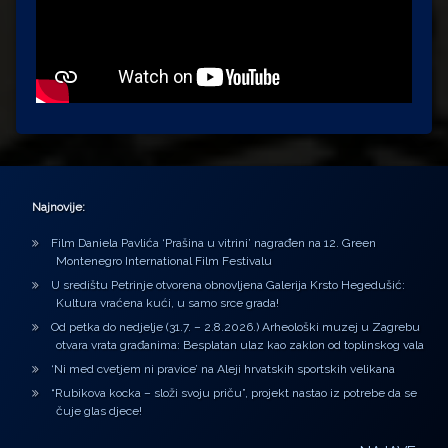
Najnovije:
Film Daniela Pavlića ‘Prašina u vitrini’ nagrađen na 12. Green
Montenegro International Film Festivalu
U središtu Petrinje otvorena obnovljena Galerija Krsto Hegedušić:
Kultura vraćena kući, u samo srce grada!
Od petka do nedjelje (31.7. – 2.8.2026.) Arheološki muzej u Zagrebu
otvara vrata građanima: Besplatan ulaz kao zaklon od toplinskog vala
‘Ni med cvetjem ni pravice’ na Aleji hrvatskih sportskih velikana
“Rubikova kocka – složi svoju priču”, projekt nastao iz potrebe da se
čuje glas djece!