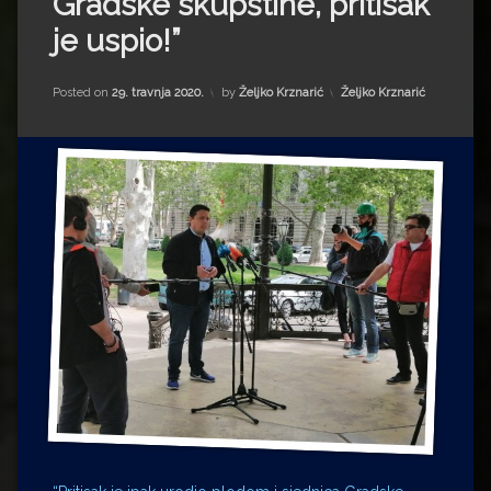
Gradske skupštine, pritisak
Impressum
Milenko Strižak
je uspio!”
Drugi autori
Drugi autori
Kategorije:
Posted on
29. travnja 2020.
by
Željko Krznarić
Željko Krznarić
Matea Andrić
Ljiljana Lekanić-Kljaić
Željko Krznarić
Mario Lovreković
Miroslav Šantek