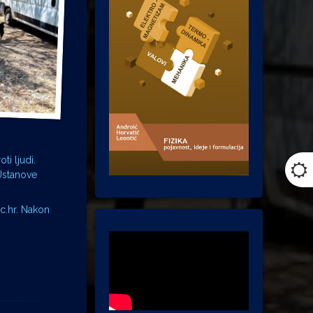
i ljudi.
 Ustanove
c.hr. Nakon