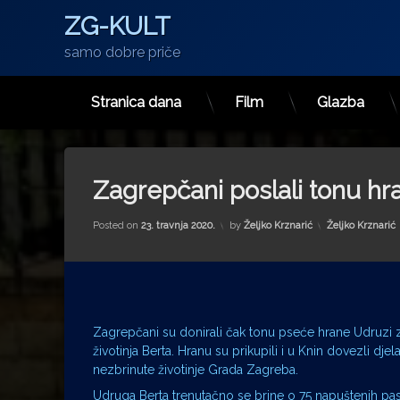
ZG-KULT
samo dobre priče
Stranica dana
Film
Glazba
Preskoči
na
sadržaj
Zagrepčani poslali tonu h
Kategorije:
Posted on
23. travnja 2020.
by
Željko Krznarić
Željko Krznarić
Zagrepčani su donirali čak tonu pseće hrane Udruzi za
životinja Berta. Hranu su prikupili i u Knin dovezli djel
nezbrinute životinje Grada Zagreba.
Udruga Berta trenutačno se brine o 75 napuštenih pas