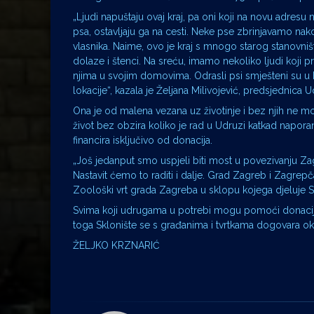
„Ljudi napuštaju ovaj kraj, pa oni koji na novu adres
psa, ostavljaju ga na cesti. Neke pse zbrinjavamo nako
vlasnika. Naime, ovo je kraj s mnogo starog stanovni
dolaze i štenci. Na sreću, imamo nekoliko ljudi koji 
njima u svojim domovima. Odrasli psi smješteni su u
lokacije“, kazala je Željana Milivojević, predsjednica 
Ona je od malena vezana uz životinje i bez njih ne mo
život bez obzira koliko je rad u Udruzi katkad napora
financira isključivo od donacija.
„Još jedanput smo uspjeli biti most u povezivanju Zag
Nastavit ćemo to raditi i dalje. Grad Zagreb i Zagrep
Zoološki vrt grada Zagreba u sklopu kojega djeluje 
Svima koji udrugama u potrebi mogu pomoći donacij
toga Sklonište se s građanima i tvrtkama dogovara o
ŽELJKO KRZNARIĆ