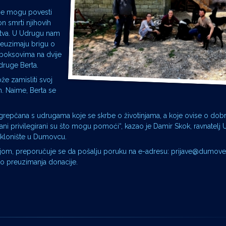
u ne mogu povesti
n smrti njihovih
štva. U Udrugu nam
preuzimaju brigu o
 boksovima na dvije
Udruge Berta.
že zamisliti svoj
n. Naime, Berta se
repčana s udrugama koje se skrbe o životinjama, a koje ovise o dobrot
čani privilegirani su što mogu pomoći“, kazao je Damir Skok, ravnatelj
Sklonište u Dumovcu.
om, preporučuje se da pošalju poruku na e-adresu: prijave@dumove
ko preuzimanja donacije.