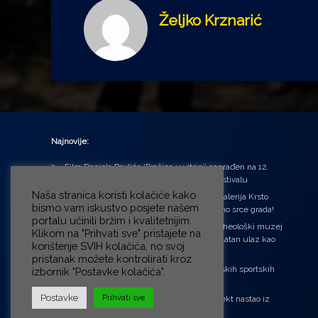
Željko Krznarić
Najnovije:
Film Daniela Pavlića ‘Prašina u vitrini’ nagrađen na 12.
Green Montenegro International Film Festivalu
Naša stranica koristi kolačiće kako
U središtu Petrinje otvorena obnovljena Galerija Krsto
bismo vam iskustvo posjete našem
Hegedušić: Kultura vraćena kući, u samo srce grada!
portalu učinili bržim i kvalitetnijim.
Od petka do nedjelje (31.7. – 2.8.2026.) Arheološki muzej
Klikom na "Prihvati sve" pristajete na
u Zagrebu otvara vrata građanima: Besplatan ulaz kao
korištenje SVIH kolačića, no svoj
zaklon od toplinskog vala
pristanak možete kontrolirati kroz
‘Ni med cvetjem ni pravice’ na Aleji hrvatskih sportskih
izbornik "Postavke kolačića".
velikana
Postavke
Prihvati sve
“Rubikova kocka – složi svoju priču”, projekt nastao iz
potrebe da se čuje glas djece!