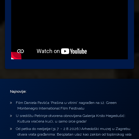
Najnovije:
Film Daniela Pavlića ‘Prašina u vitrini’ nagrađen na 12. Green
Montenegro International Film Festivalu
U središtu Petrinje otvorena obnovljena Galerija Krsto Hegedušić:
Kultura vraćena kući, u samo srce grada!
Od petka do nedjelje (31.7. – 2.8.2026.) Arheološki muzej u Zagrebu
otvara vrata građanima: Besplatan ulaz kao zaklon od toplinskog vala