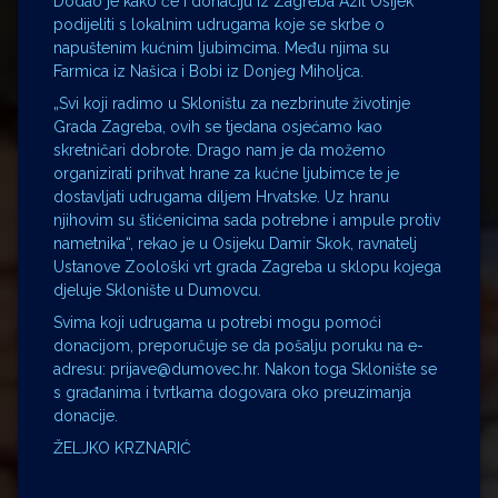
Dodao je kako će i donaciju iz Zagreba Azil Osijek
podijeliti s lokalnim udrugama koje se skrbe o
napuštenim kućnim ljubimcima. Među njima su
Farmica iz Našica i Bobi iz Donjeg Miholjca.
„Svi koji radimo u Skloništu za nezbrinute životinje
Grada Zagreba, ovih se tjedana osjećamo kao
skretničari dobrote. Drago nam je da možemo
organizirati prihvat hrane za kućne ljubimce te je
dostavljati udrugama diljem Hrvatske. Uz hranu
njihovim su štićenicima sada potrebne i ampule protiv
nametnika“, rekao je u Osijeku Damir Skok, ravnatelj
Ustanove Zoološki vrt grada Zagreba u sklopu kojega
djeluje Sklonište u Dumovcu.
Svima koji udrugama u potrebi mogu pomoći
donacijom, preporučuje se da pošalju poruku na e-
adresu: prijave@dumovec.hr. Nakon toga Sklonište se
s građanima i tvrtkama dogovara oko preuzimanja
donacije.
ŽELJKO KRZNARIĆ