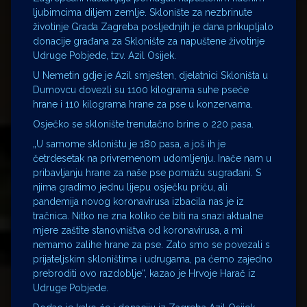
ljubimcima diljem zemlje. Sklonište za nezbrinute
životinje Grada Zagreba posljednjih je dana prikupljalo
donacije građana za Sklonište za napuštene životinje
Udruge Pobjede, tzv. Azil Osijek.
U Nemetin gdje je Azil smješten, djelatnici Skloništa u
Dumovcu dovezli su 1100 kilograma suhe pseće
hrane i 110 kilograma hrane za pse u konzervama.
Osječko se sklonište trenutačno brine o 220 pasa.
„U samome skloništu je 180 pasa, a još ih je
četrdesetak na privremenom udomljenju. Inače nam u
pribavljanju hrane za naše pse pomažu sugrađani. S
njima gradimo jednu lijepu osječku priču, ali
pandemija novog koronavirusa izbacila nas je iz
tračnica. Nitko ne zna koliko će biti na snazi aktualne
mjere zaštite stanovništva od koronavirusa, a mi
nemamo zalihe hrane za pse. Zato smo se povezali s
prijateljskim skloništima i udrugama, pa ćemo zajedno
prebroditi ovo razdoblje“, kazao je Hrvoje Harač iz
Udruge Pobjede.