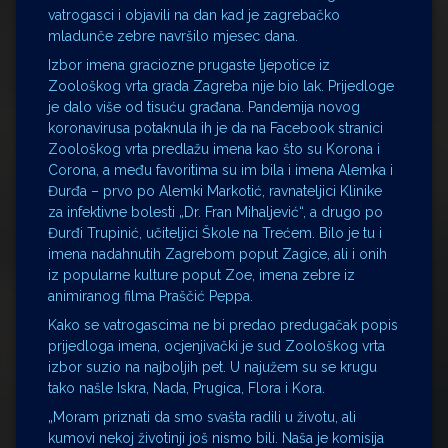
vatrogasci i objavili na dan kad je zagrebačko
mladunče zebre navršilo mjesec dana.
Izbor imena graciozne prugaste ljepotice iz
Zoološkog vrta grada Zagreba nije bio lak. Prijedloge
je dalo više od tisuću građana. Pandemija novog
koronavirusa potaknula ih je da na Facebook stranici
Zoološkog vrta predlažu imena kao što su Korona i
Corona, a među favoritima su im bila i imena Alemka i
Đurđa – prvo po Alemki Markotić, ravnateljici Klinike
za infektivne bolesti „Dr. Fran Mihaljević“, a drugo po
Đurđi Trupinić, učiteljici Škole na Trećem. Bilo je tu i
imena nadahnutih Zagrebom poput Zagice, ali i onih
iz popularne kulture poput Zoe, imena zebre iz
animiranog filma Praščić Peppa.
Kako se vatrogascima ne bi predao predugačak popis
prijedloga imena, ocjenjivački je sud Zoološkog vrta
izbor suzio na najboljih pet. U najužem su se krugu
tako našle Iskra, Nada, Prugica, Flora i Kora.
„Moram priznati da smo svašta radili u životu, ali
kumovi nekoj životinji još nismo bili. Naša je komisija