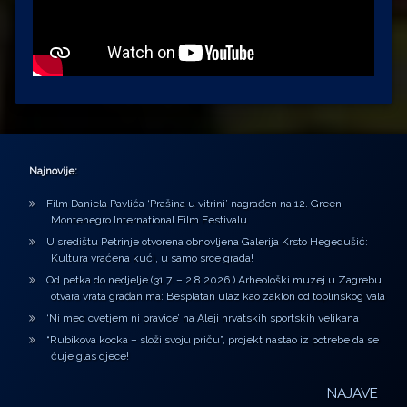
Najnovije:
Film Daniela Pavlića ‘Prašina u vitrini’ nagrađen na 12. Green
Montenegro International Film Festivalu
U središtu Petrinje otvorena obnovljena Galerija Krsto Hegedušić:
Kultura vraćena kući, u samo srce grada!
Od petka do nedjelje (31.7. – 2.8.2026.) Arheološki muzej u Zagrebu
otvara vrata građanima: Besplatan ulaz kao zaklon od toplinskog vala
‘Ni med cvetjem ni pravice’ na Aleji hrvatskih sportskih velikana
“Rubikova kocka – složi svoju priču”, projekt nastao iz potrebe da se
čuje glas djece!
NAJAVE