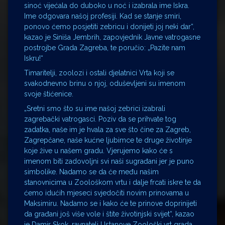
sinoć vijećala do duboko u noć i izabrala ime Iskra.
Ime odgovara našoj profesiji. Kad se stanje smiri,
ponovo ćemo posjetiti zebricu i donijeti joj neki dar“,
kazao je Siniša Jembrih, zapovjednik Javne vatrogasne
postrojbe Grada Zagreba, te poručio: „Pazite nam
Iskru!“
Timaritelji, zoolozi i ostali djelatnici Vrta koji se
svakodnevno brinu o njoj, oduševljeni su imenom
svoje štićenice.
„Sretni smo što su ime našoj zebrici izabrali
zagrebački vatrogasci. Poziv da se prihvate tog
zadatka, naše im je hvala za sve što čine za Zagreb,
Zagrepčane, naše kućne ljubimce te druge životinje
koje žive u našem gradu. Vjerujemo kako će s
imenom biti zadovoljni svi naši sugrađani jer je puno
simbolike. Nadamo se da će među našim
stanovnicima u Zoološkom vrtu i dalje frcati iskre te da
ćemo idućih mjeseci svjedočiti novim prinovama u
Maksimiru. Nadamo se i kako će te prinove doprinijeti
da građani još više vole i štite životinjski svijet“, kazao
je Damir Skok, ravnatelj Ustanove Zoološki vrt grada