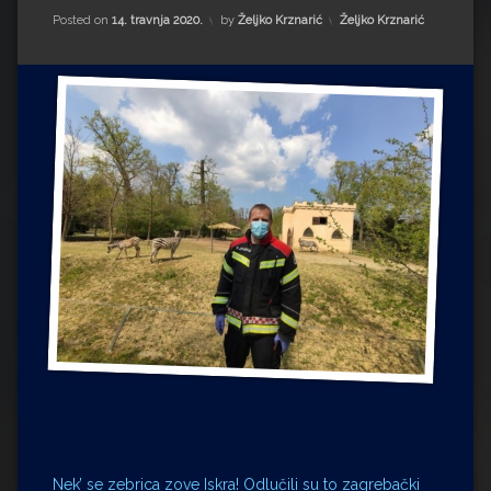
Impressum
Milenko Strižak
Kategorije:
Posted on
14. travnja 2020.
by
Željko Krznarić
Željko Krznarić
Drugi autori
Drugi autori
Matea Andrić
Ljiljana Lekanić-Kljaić
Željko Krznarić
Mario Lovreković
Miroslav Šantek
Nek’ se zebrica zove Iskra! Odlučili su to zagrebački