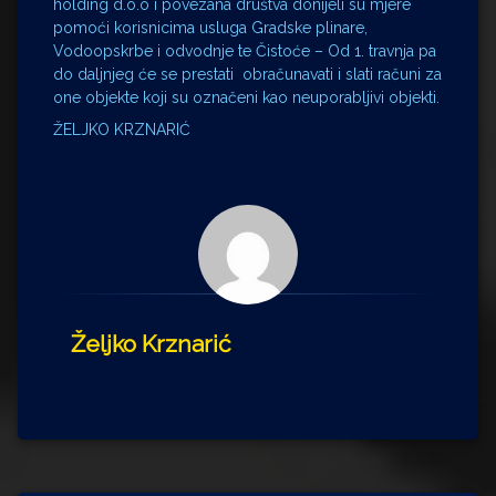
holding d.o.o i povezana društva donijeli su mjere
pomoći korisnicima usluga Gradske plinare,
Vodoopskrbe i odvodnje te Čistoće – Od 1. travnja pa
do daljnjeg će se prestati obračunavati i slati računi za
one objekte koji su označeni kao neuporabljivi objekti.
ŽELJKO KRZNARIĆ
Željko Krznarić