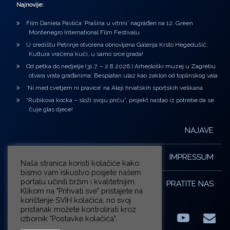
Najnovije:
Film Daniela Pavlića ‘Prašina u vitrini’ nagrađen na 12. Green
Montenegro International Film Festivalu
U središtu Petrinje otvorena obnovljena Galerija Krsto Hegedušić:
Kultura vraćena kući, u samo srce grada!
Od petka do nedjelje (31.7. – 2.8.2026.) Arheološki muzej u Zagrebu
otvara vrata građanima: Besplatan ulaz kao zaklon od toplinskog vala
‘Ni med cvetjem ni pravice’ na Aleji hrvatskih sportskih velikana
“Rubikova kocka – složi svoju priču”, projekt nastao iz potrebe da se
čuje glas djece!
NAJAVE
IMPRESSUM
Naša stranica koristi kolačiće kako
bismo vam iskustvo posjete našem
portalu učinili bržim i kvalitetnijim.
PRATITE NAS
Klikom na "Prihvati sve" pristajete na
korištenje SVIH kolačića, no svoj
pristanak možete kontrolirati kroz
izbornik "Postavke kolačića".
Facebook
LinkedIn
YouTub
E-m