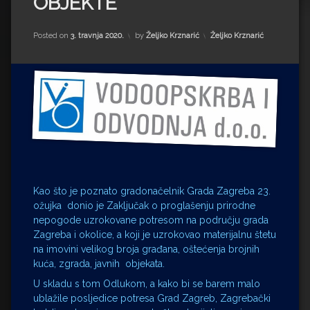
OBJEKTE
Impressum
Milenko Strižak
Drugi autori
Drugi autori
Kategorije:
Posted on
3. travnja 2020.
by
Željko Krznarić
Željko Krznarić
Matea Andrić
Ljiljana Lekanić-Kljaić
Željko Krznarić
Mario Lovreković
Kao što je poznato gradonačelnik Grada Zagreba 23.
Miroslav Šantek
ožujka donio je Zaključak o proglašenju prirodne
nepogode uzrokovane potresom na području grada
Zagreba i okolice, a koji je uzrokovao materijalnu štetu
na imovini velikog broja građana, oštećenja brojnih
kuća, zgrada, javnih objekata.
U skladu s tom Odlukom, a kako bi se barem malo
ublažile posljedice potresa Grad Zagreb, Zagrebački