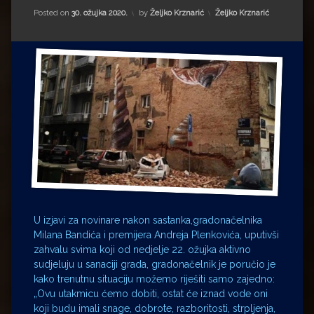
Impressum
Milenko Strižak
Kategorije:
Posted on
30. ožujka 2020.
by
Željko Krznarić
Željko Krznarić
Drugi autori
Drugi autori
Matea Andrić
Ljiljana Lekanić-Kljaić
Željko Krznarić
Mario Lovreković
Miroslav Šantek
U izjavi za novinare nakon sastanka,gradonačelnika
Milana Bandića i premijera Andreja Plenkovića, uputivši
zahvalu svima koji od nedjelje 22. ožujka aktivno
sudjeluju u sanaciji grada, gradonačelnik je poručio je
kako trenutnu situaciju možemo riješiti samo zajedno:
„Ovu utakmicu ćemo dobiti, ostat će iznad vode oni
koji budu imali snage, dobrote, razboritosti, strpljenja,