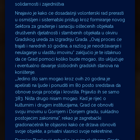
solidarnosti i zajedništva
Nnajavio je kako će dosadašnji volonterski rad prerasti
u osmišljen i sistematski pristup kroz formiranje novog
Sektora za građenje i sanaciju oštećenih objekata
društvenih djelatnosti i stambenih objekata u okviru
Gradskog ureda za izgradnju Grada. „Ovaj proces će
trajati i narednih 10 godina, a razlog je neodržavanje i
neulaganje u vlastitu imovinu“ zaključio je te istaknuo
da će Grad pomoći koliko bude mogao, što uključuje
i eventualno davanje slobodnih gradskih stanova na
korištenje.
„Jedino što sam mogao kroz ovih 20 godina je
apelirati na ljude i ponuditi im 80 posto sredstava da
obnove svoja pročelja i krovišta. Prijavilo ih se samo
383. Ništa drugo nisam mogao. Kad je riječ o
kulturnim i drugim institucijama, Grad će obnoviti
svoju imovinu u Gornjem i Donjem gradu, sukladno
postojećim zakonima“, rekao je zagrebački
gradonačelnik te objasnio kako će država obnoviti
svoje objekte, a privatni vlasnici svoje nekretnine.