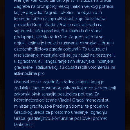
Premijer Plenković zahvalio je svim službama Grada
Zagreba na promptnoj reakciji nakon velikog potresa
koji je pogodio Zagreb i okolicu, te objasnio tri
temeljne točke daljnjih aktivnosti koje će zajedno
provoditi Grad i Vlada: „Prva je nastavak rada na
sigurnosti naših građana, što znači da će Vlada
poduprijeti sve što radi Grad Zagreb, kako bi se
objekti kojima još prijeti urušavanje dimnjaka ili drugih
oštećenih dijelova zgrada osigurali“. To uključuje i
raščišćavanje materijala koji se još nalazi na cestama ili
u zgradama, ali i angažiranje svih stručnjaka, inženjera
građevine i statičara koji su dosad radili volonterski, na
aktivnostima pro
Osnovat će se zajednička radna skupina kojoj je
zadatak izrada posebnog zakona kojim će se regulirati
zakonski okvir sanacije posljedica potresa. Za
koordinatore od strane Vlade i Grada imenovani su
ministar graditeljstva Predrag Štromar te pročelnik
Gradskog ureda za prostorno uređenje, izgradnju
Grada, graditeljstvo, komunalne poslove i promet
Dinko Bilić.