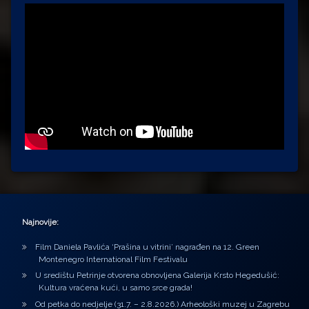
Najnovije:
Film Daniela Pavlića ‘Prašina u vitrini’ nagrađen na 12. Green
Montenegro International Film Festivalu
U središtu Petrinje otvorena obnovljena Galerija Krsto Hegedušić:
Kultura vraćena kući, u samo srce grada!
Od petka do nedjelje (31.7. – 2.8.2026.) Arheološki muzej u Zagrebu