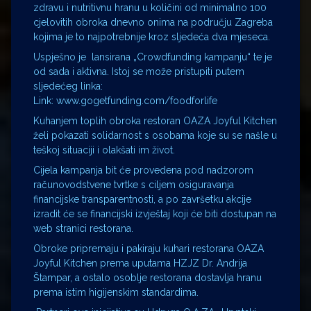
zdravu i nutritivnu hranu u količini od minimalno 100
cjelovitih obroka dnevno onima na području Zagreba
kojima je to najpotrebnije kroz sljedeća dva mjeseca.
Uspješno je lansirana „Crowdfunding kampanju“ te je
od sada i aktivna. Istoj se može pristupiti putem
sljedećeg linka:
Link: www.gogetfunding.com/foodforlife
Kuhanjem toplih obroka restoran OAZA Joyful Kitchen
želi pokazati solidarnost s osobama koje su se našle u
teškoj situaciji i olakšati im život.
Cijela kampanja bit će provedena pod nadzorom
računovodstvene tvrtke s ciljem osiguravanja
financijske transparentnosti, a po završetku akcije
izradit će se financijski izvještaj koji će biti dostupan na
web stranici restorana.
Obroke pripremaju i pakiraju kuhari restorana OAZA
Joyful Kitchen prema uputama HZJZ Dr. Andrija
Štampar, a ostalo osoblje restorana dostavlja hranu
prema istim higijenskim standardima.