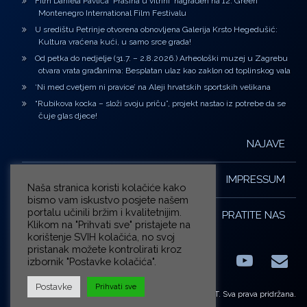
Film Daniela Pavlića ‘Prašina u vitrini’ nagrađen na 12. Green
Montenegro International Film Festivalu
U središtu Petrinje otvorena obnovljena Galerija Krsto Hegedušić:
Kultura vraćena kući, u samo srce grada!
Od petka do nedjelje (31.7. – 2.8.2026.) Arheološki muzej u Zagrebu
otvara vrata građanima: Besplatan ulaz kao zaklon od toplinskog vala
‘Ni med cvetjem ni pravice’ na Aleji hrvatskih sportskih velikana
“Rubikova kocka – složi svoju priču”, projekt nastao iz potrebe da se
čuje glas djece!
NAJAVE
IMPRESSUM
Naša stranica koristi kolačiće kako
bismo vam iskustvo posjete našem
portalu učinili bržim i kvalitetnijim.
PRATITE NAS
Klikom na "Prihvati sve" pristajete na
korištenje SVIH kolačića, no svoj
pristanak možete kontrolirati kroz
izbornik "Postavke kolačića".
Facebook
LinkedIn
YouTub
E-m
X.com
Postavke
Prihvati sve
© ZG-KULT. Sva prava pridržana.