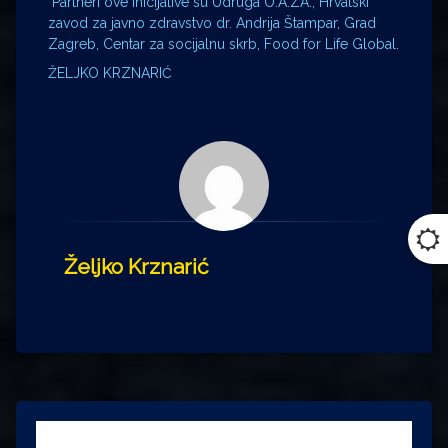
Partneri ove inicijative su Udruga O.A.ZA., Hrvatski
zavod za javno zdravstvo dr. Andrija Štampar, Grad
Zagreb, Centar za socijalnu skrb, Food for Life Global.
ŽELJKO KRZNARIĆ
Željko Krznarić