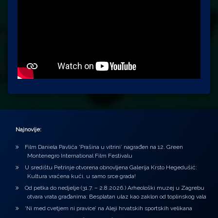
Najnovije:
Film Daniela Pavlića ‘Prašina u vitrini’ nagrađen na 12. Green
Montenegro International Film Festivalu
U središtu Petrinje otvorena obnovljena Galerija Krsto Hegedušić:
Kultura vraćena kući, u samo srce grada!
Od petka do nedjelje (31.7. – 2.8.2026.) Arheološki muzej u Zagrebu
otvara vrata građanima: Besplatan ulaz kao zaklon od toplinskog vala
‘Ni med cvetjem ni pravice’ na Aleji hrvatskih sportskih velikana