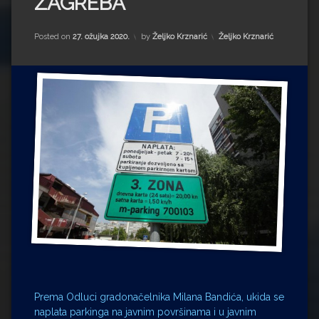
ZAGREBA
Impressum
Milenko Strižak
Drugi autori
Drugi autori
Kategorije:
Posted on
27. ožujka 2020.
by
Željko Krznarić
Željko Krznarić
Matea Andrić
Ljiljana Lekanić-Kljaić
Željko Krznarić
Mario Lovreković
Miroslav Šantek
Prema Odluci gradonačelnika Milana Bandića, ukida se
naplata parkinga na javnim površinama i u javnim