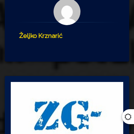
Željko Krznarić