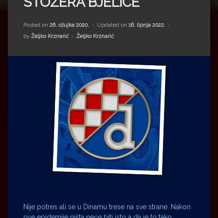
STOŽERA BJELICE
Impressum
Milenko Strižak
Drugi autori
Drugi autori
Posted on
26. ožujka 2020.
Updated on
16. lipnja 2022.
Kategorije:
by
Željko Krznarić
Željko Krznarić
Matea Andrić
Ljiljana Lekanić-Kljaić
Željko Krznarić
Mario Lovreković
Miroslav Šantek
Nije potres ali se u Dinamu trese na sve strane. Nakon
ove epidemije ništa neće biti isto a da je to tako