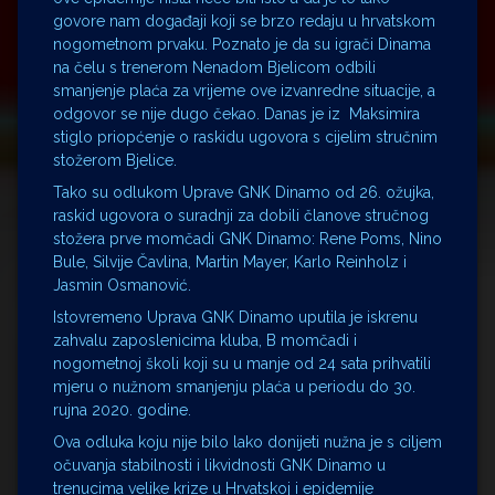
govore nam događaji koji se brzo redaju u hrvatskom
nogometnom prvaku. Poznato je da su igrači Dinama
na čelu s trenerom Nenadom Bjelicom odbili
smanjenje plaća za vrijeme ove izvanredne situacije, a
odgovor se nije dugo čekao. Danas je iz Maksimira
stiglo priopćenje o raskidu ugovora s cijelim stručnim
stožerom Bjelice.
Tako su odlukom Uprave GNK Dinamo od 26. ožujka,
raskid ugovora o suradnji za dobili članove stručnog
stožera prve momčadi GNK Dinamo: Rene Poms, Nino
Bule, Silvije Čavlina, Martin Mayer, Karlo Reinholz i
Jasmin Osmanović.
Istovremeno Uprava GNK Dinamo uputila je iskrenu
zahvalu zaposlenicima kluba, B momčadi i
nogometnoj školi koji su u manje od 24 sata prihvatili
mjeru o nužnom smanjenju plaća u periodu do 30.
rujna 2020. godine.
Ova odluka koju nije bilo lako donijeti nužna je s ciljem
očuvanja stabilnosti i likvidnosti GNK Dinamo u
trenucima velike krize u Hrvatskoj i epidemije