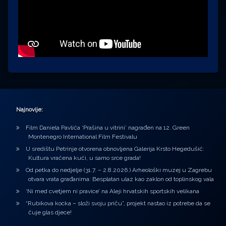
Najnovije:
Film Daniela Pavlića ‘Prašina u vitrini’ nagrađen na 12. Green
Montenegro International Film Festivalu
U središtu Petrinje otvorena obnovljena Galerija Krsto Hegedušić:
Kultura vraćena kući, u samo srce grada!
Od petka do nedjelje (31.7. – 2.8.2026.) Arheološki muzej u Zagrebu
otvara vrata građanima: Besplatan ulaz kao zaklon od toplinskog vala
‘Ni med cvetjem ni pravice’ na Aleji hrvatskih sportskih velikana
“Rubikova kocka – složi svoju priču”, projekt nastao iz potrebe da se
čuje glas djece!