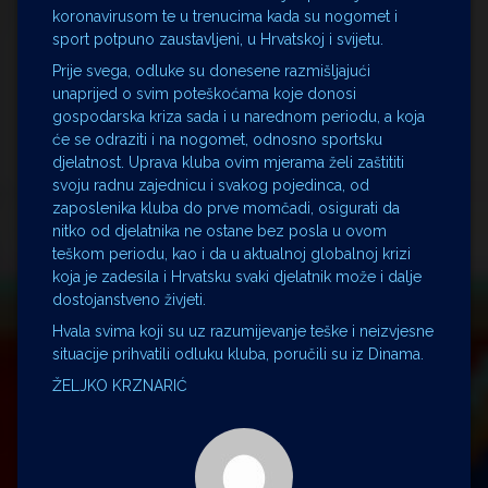
koronavirusom te u trenucima kada su nogomet i
sport potpuno zaustavljeni, u Hrvatskoj i svijetu.
Prije svega, odluke su donesene razmišljajući
unaprijed o svim poteškoćama koje donosi
gospodarska kriza sada i u narednom periodu, a koja
će se odraziti i na nogomet, odnosno sportsku
djelatnost. Uprava kluba ovim mjerama želi zaštititi
svoju radnu zajednicu i svakog pojedinca, od
zaposlenika kluba do prve momčadi, osigurati da
nitko od djelatnika ne ostane bez posla u ovom
teškom periodu, kao i da u aktualnoj globalnoj krizi
koja je zadesila i Hrvatsku svaki djelatnik može i dalje
dostojanstveno živjeti.
Hvala svima koji su uz razumijevanje teške i neizvjesne
situacije prihvatili odluku kluba, poručili su iz Dinama.
ŽELJKO KRZNARIĆ