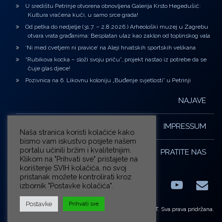
U središtu Petrinje otvorena obnovljena Galerija Krsto Hegedušić:
Kultura vraćena kući, u samo srce grada!
Od petka do nedjelje (31.7. – 2.8.2026.) Arheološki muzej u Zagrebu
otvara vrata građanima: Besplatan ulaz kao zaklon od toplinskog vala
‘Ni med cvetjem ni pravice’ na Aleji hrvatskih sportskih velikana
“Rubikova kocka – složi svoju priču”, projekt nastao iz potrebe da se
čuje glas djece!
Pozivnica na 6. Likovnu koloniju „Buđenje svjetlosti” u Petrinji
NAJAVE
IMPRESSUM
Naša stranica koristi kolačiće kako
bismo vam iskustvo posjete našem
portalu učinili bržim i kvalitetnijim.
PRATITE NAS
Klikom na "Prihvati sve" pristajete na
korištenje SVIH kolačića, no svoj
pristanak možete kontrolirati kroz
izbornik "Postavke kolačića".
Facebook
LinkedIn
YouTub
E-m
X.com
Postavke
Prihvati sve
© ZG-KULT. Sva prava pridržana.