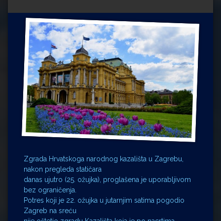
Impressum
Milenko Strižak
Drugi autori
Drugi autori
Matea Andrić
Ljiljana Lekanić-Kljaić
Željko Krznarić
Mario Lovreković
Miroslav Šantek
Zgrada Hrvatskoga narodnog kazališta u Zagrebu,
nakon pregleda statičara
danas ujutro (25. ožujka), proglašena je uporabljivom
bez ograničenja.
Potres koji je 22. ožujka u jutarnjim satima pogodio
Zagreb na sreću
nije oštetio zgradu Kazališta koja je po nacrtima