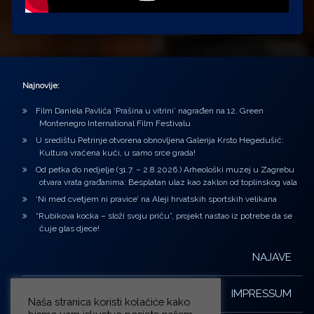
Najnovije:
Film Daniela Pavlića ‘Prašina u vitrini’ nagrađen na 12. Green
Montenegro International Film Festivalu
U središtu Petrinje otvorena obnovljena Galerija Krsto Hegedušić:
Kultura vraćena kući, u samo srce grada!
Od petka do nedjelje (31.7. – 2.8.2026.) Arheološki muzej u Zagrebu
otvara vrata građanima: Besplatan ulaz kao zaklon od toplinskog vala
‘Ni med cvetjem ni pravice’ na Aleji hrvatskih sportskih velikana
“Rubikova kocka – složi svoju priču”, projekt nastao iz potrebe da se
čuje glas djece!
NAJAVE
IMPRESSUM
Naša stranica koristi kolačiće kako