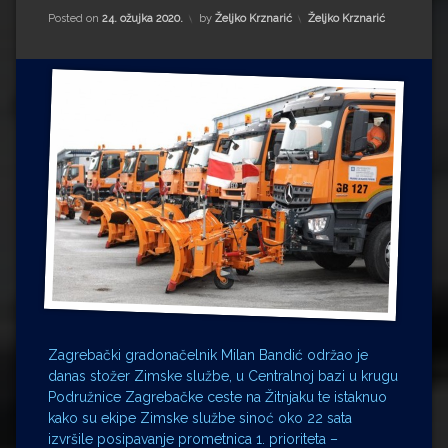
Impressum
Milenko Strižak
Kategorije:
Posted on
24. ožujka 2020.
by
Željko Krznarić
Željko Krznarić
Drugi autori
Drugi autori
Matea Andrić
Ljiljana Lekanić-Kljaić
Željko Krznarić
Mario Lovreković
Miroslav Šantek
Zagrebački gradonačelnik Milan Bandić održao je
danas stožer Zimske službe, u Centralnoj bazi u krugu
Podružnice Zagrebačke ceste na Žitnjaku te istaknuo
kako su ekipe Zimske službe sinoć oko 22 sata
izvršile posipavanje prometnica 1. prioriteta –