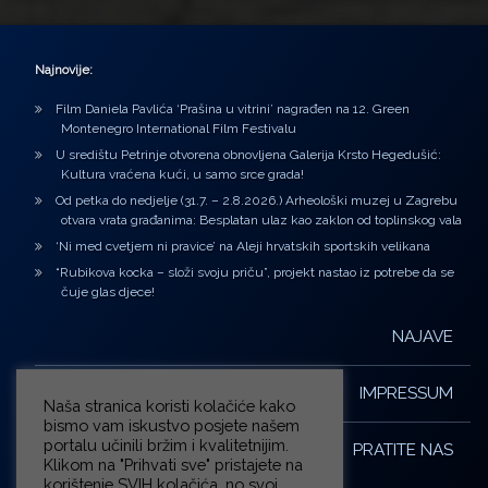
Najnovije:
Film Daniela Pavlića ‘Prašina u vitrini’ nagrađen na 12. Green
Montenegro International Film Festivalu
U središtu Petrinje otvorena obnovljena Galerija Krsto Hegedušić:
Kultura vraćena kući, u samo srce grada!
Od petka do nedjelje (31.7. – 2.8.2026.) Arheološki muzej u Zagrebu
otvara vrata građanima: Besplatan ulaz kao zaklon od toplinskog vala
‘Ni med cvetjem ni pravice’ na Aleji hrvatskih sportskih velikana
“Rubikova kocka – složi svoju priču”, projekt nastao iz potrebe da se
čuje glas djece!
NAJAVE
IMPRESSUM
Naša stranica koristi kolačiće kako
bismo vam iskustvo posjete našem
portalu učinili bržim i kvalitetnijim.
PRATITE NAS
Klikom na "Prihvati sve" pristajete na
korištenje SVIH kolačića, no svoj