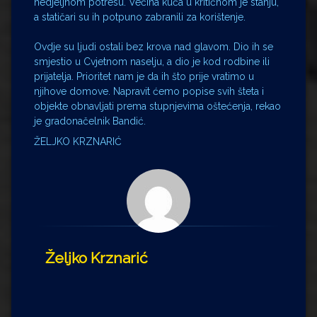
nedjeljnom potresu. Većina kuća u kritičnom je stanju,
a statičari su ih potpuno zabranili za korištenje.
Ovdje su ljudi ostali bez krova nad glavom. Dio ih se
smjestio u Cvjetnom naselju, a dio je kod rodbine ili
prijatelja. Prioritet nam je da ih što prije vratimo u
njihove domove. Napravit ćemo popise svih šteta i
objekte obnavljati prema stupnjevima oštećenja, rekao
je gradonačelnik Bandić.
ŽELJKO KRZNARIĆ
Željko Krznarić