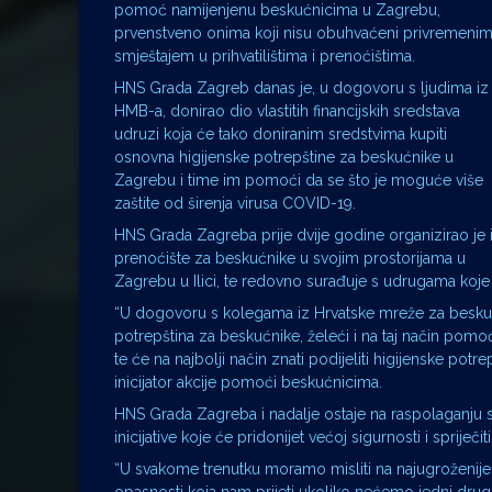
pomoć namijenjenu beskućnicima u Zagrebu,
prvenstveno onima koji nisu obuhvaćeni privremeni
smještajem u prihvatilištima i prenoćištima.
HNS Grada Zagreb danas je, u dogovoru s ljudima iz
HMB-a, donirao dio vlastitih financijskih sredstava
udruzi koja će tako doniranim sredstvima kupiti
osnovna higijenske potrepštine za beskućnike u
Zagrebu i time im pomoći da se što je moguće više
zaštite od širenja virusa COVID-19.
HNS Grada Zagreba prije dvije godine organizirao je 
prenoćište za beskućnike u svojim prostorijama u
Zagrebu u Ilici, te redovno surađuje s udrugama koj
“U dogovoru s kolegama iz Hrvatske mreže za beskućn
potrepština za beskućnike, želeći i na taj način pomo
te će na najbolji način znati podijeliti higijenske po
inicijator akcije pomoći beskućnicima.
HNS Grada Zagreba i nadalje ostaje na raspolaganju s
inicijative koje će pridonijet većoj sigurnosti i spriječi
“U svakome trenutku moramo misliti na najugroženije 
opasnosti koja nam prijeti ukoliko nećemo jedni drugi