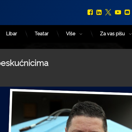
Facebook
LinkedIn
X.com
You
Libar
Teatar
Više
Za vas pišu
eskućnicima