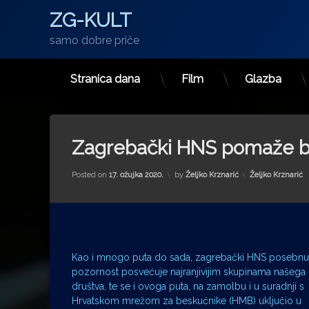
ZG-KULT
samo dobre priče
Stranica dana
Film
Glazba
Preskoči
na
sadržaj
Zagrebački HNS pomaže b
Kategorije:
Posted on
17. ožujka 2020.
by
Željko Krznarić
Željko Krznarić
Kao i mnogo puta do sada, zagrebački HNS posebnu
pozornost posvećuje najranjivijim skupinama našega
društva, te se i ovoga puta, na zamolbu i u suradnji s
Hrvatskom mrežom za beskućnike (HMB) uključio u