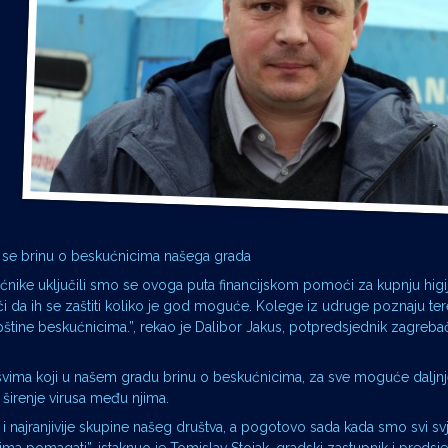
m
i
e se brinu o beskućnicima našega grada
ike uključili smo se ovoga puta financijskom pomoći za kupnju higi
ći da ih se zaštiti koliko je god moguće. Kolege iz udruge poznaju te
trepštine beskućnicima.”, rekao je Dalibor Jakus, potpredsjednik zagreb
vima koji u našem gradu brinu o beskućnicima, za sve moguće daljnje 
ti širenje virusa među njima.
i najranjivije skupine našeg društva, a pogotovo sada kada smo svi sv
ma pomagati”, istaknuo je Tomislav Stojak, gradski zastupnik i predsj