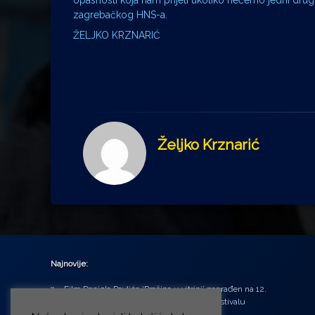
zagrebačkog HNS-a.
ŽELJKO KRZNARIĆ
Željko Krznarić
Najnovije:
Film Daniela Pavlića ‘Prašina u vitrini’ nagrađen na 12.
Green Montenegro International Film Festivalu