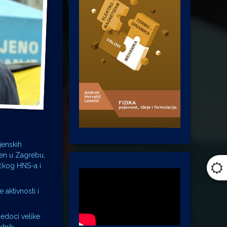
jenskih
ren u Zagrebu,
ačkog HNS-a i
aktivnosti i
jedoci velike
ednik