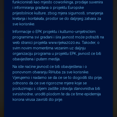
funkcionirati kao mjesto coworkinga, prodaje suvenira
i informiranja građana o projektu Europske
prijestolnice kulture, zbog mjera sigurnosti, smanjenja
kretanja i kontakata, prostor se do daljnjeg zatvara za
sve korisnike.
Informacije o EPK projektu i kulturno-umjetničkim
programima svi građani i šira javnost može potražiti na
web stranici projekta www.rijeka2020.eu. Također, o
svim novim momentima vezanim uz daljnju
organizaciju programa u projektu EPK, javnost će biti
obaviještena i putem medija.
Na iste načine javnost će biti obaviještena i o
ponovnom otvaranju RiHuba za sve korisnike.
Vjerujemo i nadamo se da će se to dogoditi što prije,
odnosno da će sve rigorozne mjere koje se
poduzimaju s ciljem zaštite zdravlja stanovništva biti
svrsishodne, uroditi plodom te da će time epidemija
korona virusa završiti što prije.