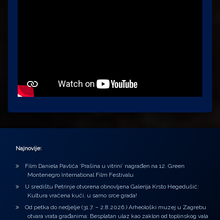
Najnovije:
Film Daniela Pavlića ‘Prašina u vitrini’ nagrađen na 12. Green
Montenegro International Film Festivalu
U središtu Petrinje otvorena obnovljena Galerija Krsto Hegedušić:
Kultura vraćena kući, u samo srce grada!
Od petka do nedjelje (31.7. – 2.8.2026.) Arheološki muzej u Zagrebu
otvara vrata građanima: Besplatan ulaz kao zaklon od toplinskog vala