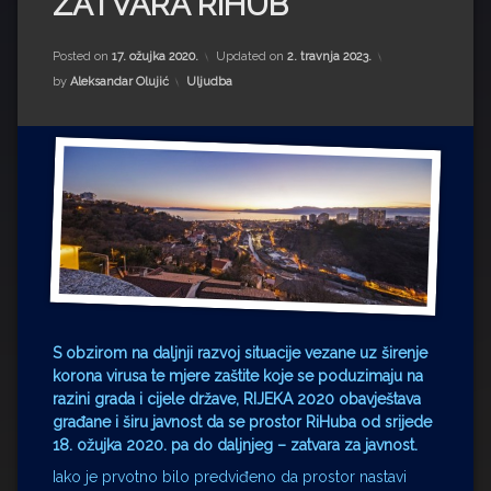
ZATVARA RIHUB
Impressum
Milenko Strižak
Drugi autori
Drugi autori
Posted on
17. ožujka 2020.
Updated on
2. travnja 2023.
Kategorije:
by
Aleksandar Olujić
Uljudba
Matea Andrić
Ljiljana Lekanić-Kljaić
Željko Krznarić
Mario Lovreković
Miroslav Šantek
S obzirom na daljnji razvoj situacije vezane uz širenje
korona virusa te mjere zaštite koje se poduzimaju na
razini grada i cijele države, RIJEKA 2020 obavještava
građane i širu javnost da se prostor RiHuba od srijede
18. ožujka 2020. pa do daljnjeg – zatvara za javnost.
Iako je prvotno bilo predviđeno da prostor nastavi