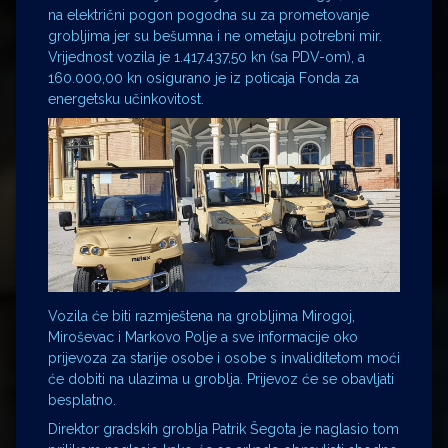
na električni pogon pogodna su za prometovanje
grobljima jer su bešumna i ne ometaju potrebni mir.
Vrijednost vozila je 1.417.437,50 kn (sa PDV-om), a
160.000,00 kn osigurano je iz poticaja Fonda za
energetsku učinkovitost.
Vozila će biti razmještena na grobljima Mirogoj,
Miroševac i Markovo Polje a sve informacije oko
prijevoza za starije osobe i osobe s invaliditetom moći
će dobiti na ulazima u groblja. Prijevoz će se obavljati
besplatno.
Direktor gradskih groblja Patrik Šegota je naglasio tom