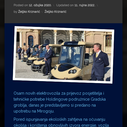
Impressum
Milenko Strižak
Posted on
12. ožujka 2020.
Updated on
11. rujna 2022.
Kategorije:
by
Željko Krznarić
Željko Krznarić
Drugi autori
Drugi autori
Matea Andrić
Ljiljana Lekanić-Kljaić
Željko Krznarić
Mario Lovreković
Miroslav Šantek
Osam novih elektrovozila za prijevoz posjetitelja i
tehničke potrebe Holdingove podružnice Gradska
groblja, danas je predstavljeno si predano na
upotrebu na Mirogoju.
Pored ispunjavanja ekoloških zahtjeva na očuvanju
okoliša i korištenja obnovljivih izvora energije, vozila