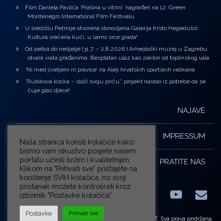
Film Daniela Pavlića ‘Prašina u vitrini’ nagrađen na 12. Green
Montenegro International Film Festivalu
U središtu Petrinje otvorena obnovljena Galerija Krsto Hegedušić:
Kultura vraćena kući, u samo srce grada!
Od petka do nedjelje (31.7. – 2.8.2026.) Arheološki muzej u Zagrebu
otvara vrata građanima: Besplatan ulaz kao zaklon od toplinskog vala
‘Ni med cvetjem ni pravice’ na Aleji hrvatskih sportskih velikana
“Rubikova kocka – složi svoju priču”, projekt nastao iz potrebe da se
čuje glas djece!
NAJAVE
IMPRESSUM
Naša stranica koristi kolačiće kako
bismo vam iskustvo posjete našem
portalu učinili bržim i kvalitetnijim.
PRATITE NAS
Klikom na "Prihvati sve" pristajete na
korištenje SVIH kolačića, no svoj
pristanak možete kontrolirati kroz
izbornik "Postavke kolačića".
Facebook
LinkedIn
YouTub
E-m
X.com
Postavke
Prihvati sve
© ZG-KULT. Sva prava pridržana.