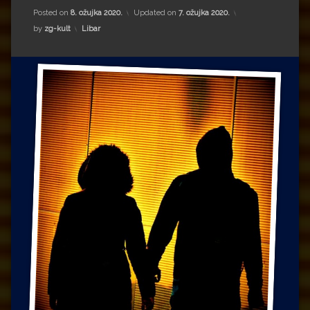
Impressum
Milenko Strižak
Posted on
8. ožujka 2020.
Updated on
7. ožujka 2020.
Kategorije:
by
zg-kult
Libar
Drugi autori
Drugi autori
Matea Andrić
Ljiljana Lekanić-Kljaić
Željko Krznarić
Mario Lovreković
Miroslav Šantek