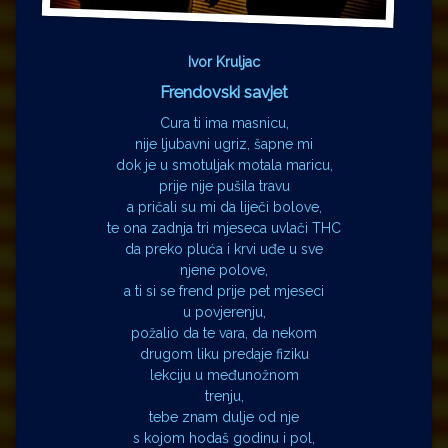
Ivor Kruljac
Frendovski savjet
Cura ti ima masnicu,
nije ljubavni ugriz, šapne mi
dok je u smotuljak motala maricu,
prije nije pušila travu
a pričali su mi da liječi bolove,
te ona zadnja tri mjeseca uvlači THC
da preko pluća i krvi uđe u sve
njene polove,
a ti si se frend prije pet mjeseci
u povjerenju,
požalio da te vara, da nekom
drugom liku predaje fiziku
lekciju u međunožnom
trenju,
tebe znam dulje od nje
s kojom hodaš godinu i pol,