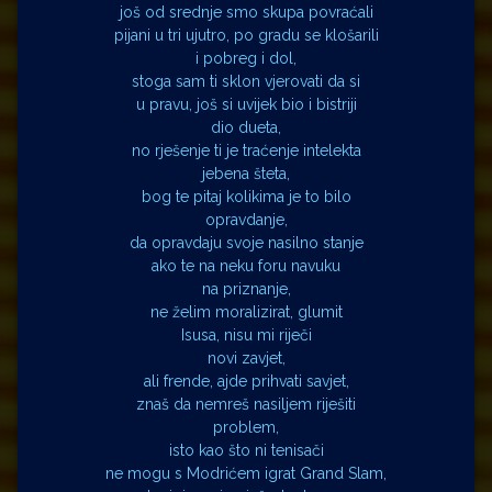
još od srednje smo skupa povraćali
pijani u tri ujutro, po gradu se klošarili
i pobreg i dol,
stoga sam ti sklon vjerovati da si
u pravu, još si uvijek bio i bistriji
dio dueta,
no rješenje ti je traćenje intelekta
jebena šteta,
bog te pitaj kolikima je to bilo
opravdanje,
da opravdaju svoje nasilno stanje
ako te na neku foru navuku
na priznanje,
ne želim moralizirat, glumit
Isusa, nisu mi riječi
novi zavjet,
ali frende, ajde prihvati savjet,
znaš da nemreš nasiljem riješiti
problem,
isto kao što ni tenisači
ne mogu s Modrićem igrat Grand Slam,