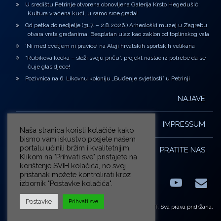
U središtu Petrinje otvorena obnovljena Galerija Krsto Hegedušić:
Kultura vraćena kući, u samo srce grada!
Od petka do nedjelje (31.7. – 2.8.2026.) Arheološki muzej u Zagrebu
otvara vrata građanima: Besplatan ulaz kao zaklon od toplinskog vala
‘Ni med cvetjem ni pravice’ na Aleji hrvatskih sportskih velikana
“Rubikova kocka – složi svoju priču”, projekt nastao iz potrebe da se
čuje glas djece!
Pozivnica na 6. Likovnu koloniju „Buđenje svjetlosti” u Petrinji
NAJAVE
IMPRESSUM
Naša stranica koristi kolačiće kako
bismo vam iskustvo posjete našem
portalu učinili bržim i kvalitetnijim.
PRATITE NAS
Klikom na "Prihvati sve" pristajete na
korištenje SVIH kolačića, no svoj
pristanak možete kontrolirati kroz
izbornik "Postavke kolačića".
Facebook
LinkedIn
YouTub
E-m
X.com
Postavke
Prihvati sve
© ZG-KULT. Sva prava pridržana.