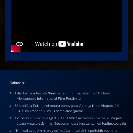
Najnovije:
Film Daniela Pavlića ‘Prašina u vitrini’ nagrađen na 12. Green
Montenegro International Film Festivalu
U središtu Petrinje otvorena obnovljena Galerija Krsto Hegedušić:
Kultura vraćena kući, u samo srce grada!
Od petka do nedjelje (31.7. – 2.8.2026.) Arheološki muzej u Zagrebu
otvara vrata građanima: Besplatan ulaz kao zaklon od toplinskog vala
‘Ni med cvetjem ni pravice’ na Aleji hrvatskih sportskih velikana