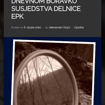
DNEVNOM BORAVKU
Impressum
Milenko Strižak
SUSJEDSTVA DELNICE
Drugi autori
Drugi autori
EPK
Matea Andrić
Kategorije:
Posted on
6. ožujka 2020.
by
Aleksandar Olujić
Uljudba
Ljiljana Lekanić-Kljaić
Željko Krznarić
Mario Lovreković
Miroslav Šantek