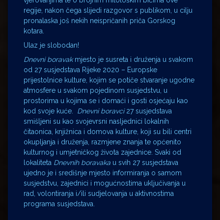
vjerovanjima te o brojnim mitološkim bićima ove
regije, nakon čega slijedi razgovor s publikom, u cilju
pronalaska još nekih neispričanih priča Gorskog
kotara.
Ulaz je slobodan!
Dnevni boravak
mjesto je susreta i druženja u svakom
od 27 susjedstava Rijeke 2020 – Europske
prijestolnice kulture, kojim se potiče stvaranje ugodne
atmosfere u svakom pojedinom susjedstvu, u
prostorima u kojima se i domaći i gosti osjećaju kao
kod svoje kuće.
Dnevni boravci
27 susjedstava
smišljeni su kao svojevrsni nasljednici lokalnih
čitaonica, knjižnica i domova kulture, koji su bili centri
okupljanja i druženja, razmjene znanja te općenito
kulturnog i umjetničkog života zajednice. Svaki od
lokaliteta
Dnevnih boravaka
u svih 27 susjedstava
ujedno je i središnje mjesto informiranja o samom
susjedstvu, zajednici i mogućnostima uključivanja u
rad, volontiranja i/ili sudjelovanja u aktivnostima
programa susjedstava.