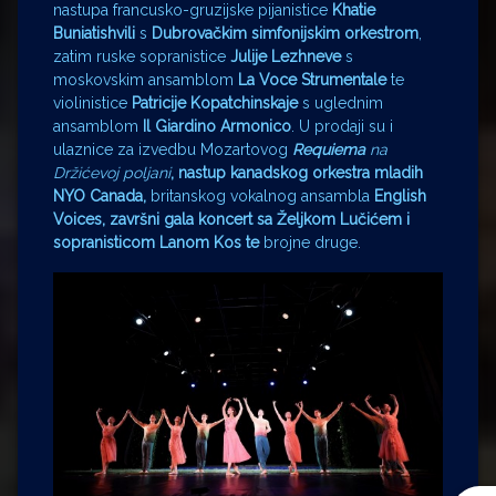
nastupa francusko-gruzijske pijanistice
Khatie
Buniatishvili
s
Dubrovačkim simfonijskim orkestrom
,
zatim ruske sopranistice
Julije Lezhneve
s
moskovskim ansamblom
La Voce Strumentale
te
violinistice
Patricije Kopatchinskaje
s uglednim
ansamblom
Il Giardino Armonico
. U prodaji su i
ulaznice za izvedbu Mozartovog
Requiema
na
Držićevoj poljani
,
nastup kanadskog orkestra mladih
NYO Canada
,
britanskog vokalnog ansambla
English
Voices
,
završni gala koncert sa
Željkom Lučićem
i
sopranisticom
Lanom Kos
te
brojne druge.