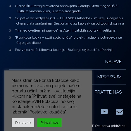
U središtu Petrinje otvorena obnovljena Galerija Krsto Hegedušić:
Kultura vraćena kući, u samo srce grada!
Od petka do nedjelje (31.7. – 2.8.2026.) Arheološki muzej u Zagrebu
otvara vrata građanima: Besplatan ulaz kao zaklon od toplinskog vala
‘Ni med cvetjem ni pravice’ na Aleji hrvatskih sportskih velikana
“Rubikova kocka – složi svoju priču”, projekt nastao iz potrebe da se
čuje glas djece!
Pozivnica na 6. Likovnu koloniju „Buđenje svjetlosti” u Petrinji
NAJAVE
IMPRESSUM
Naša stranica koristi kolačiće kako
bismo vam iskustvo posjete našem
portalu učinili bržim i kvalitetnijim.
PRATITE NAS
Klikom na "Prihvati sve" pristajete na
korištenje SVIH kolačića, no svoj
pristanak možete kontrolirati kroz
izbornik "Postavke kolačića".
Facebook
LinkedIn
YouTub
E-m
X.com
Postavke
Prihvati sve
© ZG-KULT. Sva prava pridržana.