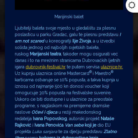
Marijinski balet
Ljubitelji baleta svoje mjesto u gledalištu za plesnu
poslasticu u parku Gradac, galu te plesnu predstavu
I
am not scared
u koreografiji
Ilje Živoja
, a u izvedbi
solista jednog od najboljih svjetskih baleta,
ruskog
Marijanski teatra
, također mogu osigurati već
danas i to na mrežnim stranicama Dubrovačkih ljetnih
igara
dubrovnik-festival.hr
te putem servisa
ulaznice.hr.
®
®
Uz kupnju ulaznica online Mastercard
i Maestro
karticama ostvaruje se 10% popusta, a takva kupnja u
iznosu od najmanje 500 kn donosi voucher koji
omogućuje 30% popusta na festivalske suvenire.
Uskoro će biti dostupne i u ulaznice za preostale
programe, s naglaskom na premijerne dramske
naslove
Očevi i djeca
u režiji makedonskog
redatelja
Ivana Popovskog
, autorski projekt
Nataše
Rajković
i
Ivana Penovića
Van sebe
koji je
dio EU
projekta
Luka sanjara
te za dječju predstavu
Zlatno
libro
prema
bajkama iz dubrovačkog kraja.