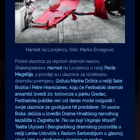
Hamlet na Lovrjencu, foto: Marko Ercegovic
Pored ulaznica za reprizni dramski naslov,
Shakespeareov
Hamlet
na Lovrjencu u režiji
Paola
Magellija
, u prodaji su i ulaznice za iščekivanu
dramsku premijeru,
Grižulu
Marina Držića u režiji
Saše
Božića
i
Petre Hranšćanec
, koju će Festivalski dramski
ansambl izvesti 20. kolovoza u parku Gradac.
Festivalska publika već od danas može osigurati i
svoje ulaznice za gostujuće hit predstave:
Tri sestre
Boba Jelčića
u izvedbi Drame Hrvatskog narodnog
kazališta u Zagrebu te
Tko se boji Virginije Woolf
?
Teatra Ulysses
i
Beogradskog dramskog pozorišta
u
režiji
Lenke Udovički
s
Radom Šerbedžijom
u glavnoj