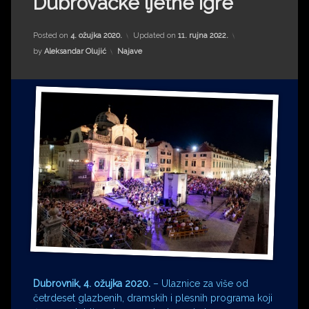
Dubrovačke ljetne igre
Impressum
Milenko Strižak
Drugi autori
Drugi autori
Posted on
4. ožujka 2020.
Updated on
11. rujna 2022.
Kategorije:
by
Aleksandar Olujić
Najave
Matea Andrić
Ljiljana Lekanić-Kljaić
Željko Krznarić
Mario Lovreković
Miroslav Šantek
Dubrovnik, 4. ožujka 2020.
– Ulaznice za više od
četrdeset glazbenih, dramskih i plesnih programa koji