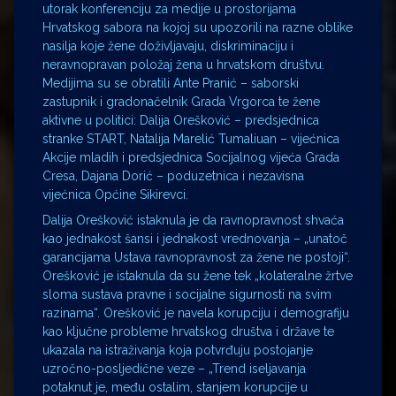
utorak konferenciju za medije u prostorijama
Hrvatskog sabora na kojoj su upozorili na razne oblike
nasilja koje žene doživljavaju, diskriminaciju i
neravnopravan položaj žena u hrvatskom društvu.
Medijima su se obratili Ante Pranić – saborski
zastupnik i gradonačelnik Grada Vrgorca te žene
aktivne u politici: Dalija Orešković – predsjednica
stranke START, Natalija Marelić Tumaliuan – vijećnica
Akcije mladih i predsjednica Socijalnog vijeća Grada
Cresa, Dajana Dorić – poduzetnica i nezavisna
vijećnica Općine Sikirevci.
Dalija Orešković istaknula je da ravnopravnost shvaća
kao jednakost šansi i jednakost vrednovanja – „unatoč
garancijama Ustava ravnopravnost za žene ne postoji“.
Orešković je istaknula da su žene tek „kolateralne žrtve
sloma sustava pravne i socijalne sigurnosti na svim
razinama“. Orešković je navela korupciju i demografiju
kao ključne probleme hrvatskog društva i države te
ukazala na istraživanja koja potvrđuju postojanje
uzročno-posljedične veze – „Trend iseljavanja
potaknut je, među ostalim, stanjem korupcije u