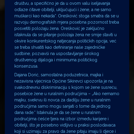
društvu, a specifično je da u ovom valu iseljavanja
odlaze čitave obitelji, uključujući i žene, a ne samo
muškarci kao nekada“. Orešković stoga smatra da se u
razvoju demografskih mjera posebna pozornost treba
posvetiti položaju žena. Orešković je zaključno
istaknula da se pitanje položaja žena ne smije staviti u
okvire konkurentskog natjecanja političkih opcija, već
se treba shvatiti kao definiranje naše zajedničke
sudbine, pozvavši na uspostavljanje širokog
društvenog dijaloga i minimuma političkog
konsenzusa.
Dajana Dorić, samostalna poduzetnica, majka i
nezavisna vijećnica Općine Sikirevci upozorila je na
svakodnevnu diskriminaciju s kojom se žene susreću,
posebice žene u ruralnim područjima – „Ako nemamo
majku, svekrvu ili novca za dadilju žene u ruralnim
područjima samo mogu sanjati o tome da jednog
dana rade.“ Istaknula je da se žene u ruralnim
područjima češće tjera na izbor između karijere i
obitelji, što je posebno vidljivo u praksi poslodavaca
koji si uzimaju za pravo da žene pitaju imaju li djece i