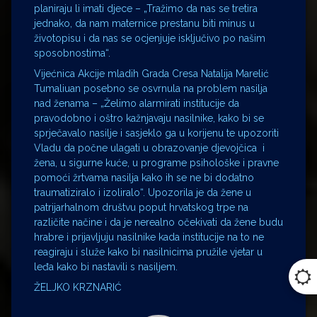
planiraju li imati djece – „Tražimo da nas se tretira
jednako, da nam maternice prestanu biti minus u
životopisu i da nas se ocjenjuje isključivo po našim
sposobnostima“.
Vijećnica Akcije mladih Grada Cresa Natalija Marelić
Tumaliuan posebno se osvrnula na problem nasilja
nad ženama – „Želimo alarmirati institucije da
pravodobno i oštro kažnjavaju nasilnike, kako bi se
sprječavalo nasilje i sasjeklo ga u korijenu te upozoriti
Vladu da počne ulagati u obrazovanje djevojčica i
žena, u sigurne kuće, u programe psihološke i pravne
pomoći žrtvama nasilja kako ih se ne bi dodatno
traumatiziralo i izoliralo“. Upozorila je da žene u
patrijarhalnom društvu poput hrvatskog trpe na
različite načine i da je nerealno očekivati da žene budu
hrabre i prijavljuju nasilnike kada institucije na to ne
reagiraju i služe kako bi nasilnicima pružile vjetar u
leđa kako bi nastavili s nasiljem.
ŽELJKO KRZNARIĆ