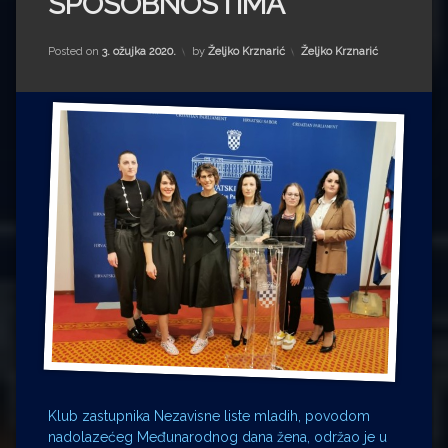
SPOSOBNOSTIMA
Impressum
Milenko Strižak
Drugi autori
Drugi autori
Kategorije:
Posted on
3. ožujka 2020.
by
Željko Krznarić
Željko Krznarić
Matea Andrić
Ljiljana Lekanić-Kljaić
Željko Krznarić
Mario Lovreković
Miroslav Šantek
Klub zastupnika Nezavisne liste mladih, povodom
nadolazećeg Međunarodnog dana žena, održao je u