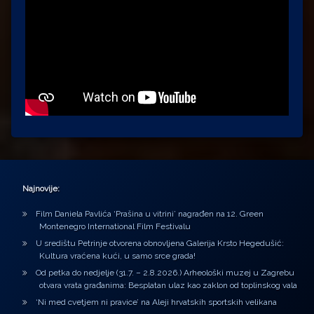
Najnovije:
Film Daniela Pavlića ‘Prašina u vitrini’ nagrađen na 12. Green
Montenegro International Film Festivalu
U središtu Petrinje otvorena obnovljena Galerija Krsto Hegedušić:
Kultura vraćena kući, u samo srce grada!
Od petka do nedjelje (31.7. – 2.8.2026.) Arheološki muzej u Zagrebu
otvara vrata građanima: Besplatan ulaz kao zaklon od toplinskog vala
‘Ni med cvetjem ni pravice’ na Aleji hrvatskih sportskih velikana