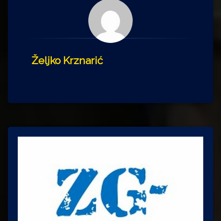
Željko Krznarić